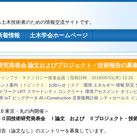
る土木技術者のための情報交流サイトです。
新着情報
土木学会ホームページ
研究発表会 論文およびプロジェクト・技術報告の募集
ンインフラ・テクノロジー推進会議
|
投稿日時
2018/05/31(木) 13:20
ベント案内
|
トピックス
お知らせ
|
タグ
環境
エネルギー
情報
防災
トワーク
LRT
スマートシティ
コンクリート
環境アセスメント
オリン
房
IoT
ビッグデータ
AI
i-Construction
災害復興計画
シティセールス
イ
/16 東京・丸の内開催＞
３０回技術研究発表会 Ⅰ論文 および Ⅱプロジェクト・技
報告（論文なし）のエントリーを募集しています。