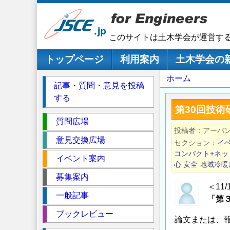
メ
イ
ン
このサイトは土木学会が運営す
コ
ン
メインナビゲーション
トップページ
利用案内
土木学会の
テ
パ
ホーム
ン
記事・質問・意見を投稿
ツ
ン
する
に
く
第30回技術
移
セ
ず
質問広場
動
投稿者
アーバ
ク
意見交換広場
セクション
イ
シ
コンパクト+ネッ
イベント案内
ョ
心
安全
地域冷暖
ン
募集案内
＜11
一般記事
「第
ブックレビュー
論文または、