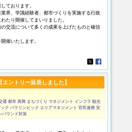
催しております。
産業界、学識経験者、都市づくりを実施する行政
にわたり開催してまいりました。
術の交流について多くの成果を上げたものと確信
を開催いたします。
Opens in a new wi
Opens in a new
 【エントリー延長しました】
交通
都市
再興
まちづくり
マネジメント
インフラ
観光
ピック
パラリンピック
エリアマネジメント
官民連携
安
ンバウンド対策