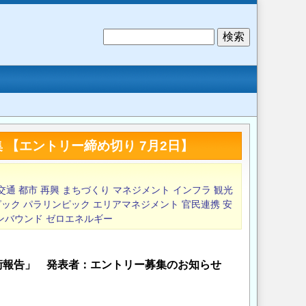
検
索
 【エントリー締め切り 7月2日】
交通
都市
再興
まちづくり
マネジメント
インフラ
観光
ピック
パラリンピック
エリアマネジメント
官民連携
安
ンバウンド
ゼロエネルギー
術報告」 発表者：エントリー募集のお知らせ