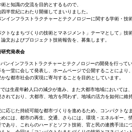
学術と知識の交流を目的とするもので、
約四半世紀にわたり開催してまいりました。
バンインフラストラクチャーとテクノロジーに関する学術・技
。
パクトなまちづくりの技術とマネジメント」テーマとして」技
、論文およびプロジェクト技術報告を、募集します。
術研究発表会
アーバンインフラストラクチャーとテクノロジーの開発を行って
等を一堂に会して発表し、ホームページで公開することにより
豊かな都市社会の実現に寄与することを目的としています。
地方では生産年齢人口の減少が進み、また大都市地域においては
想されており、大都市、地方を問わず、地域の活力を如何に維
況に応じた持続可能な都市づくりを進めるため、コンパクトな
ためには、都市の再生、交通、さらには、環境・エネルギー、
要であり、これらのハードとソフト技術、官と民の連携手法に
のもと、今回は「コンパクトなまちづくりの技術とマネジメン