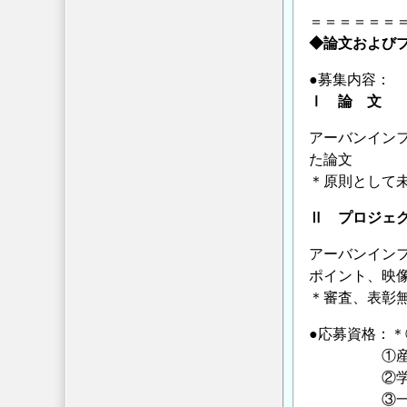
＝＝＝＝＝＝
◆論文および
●募集内容：
Ⅰ 論 文
アーバンイン
た論文
＊原則として
Ⅱ プロジェ
アーバンイン
ポイント、映
＊審査、表彰
●応募資格：
①産・学
②学識経験
③一般企業