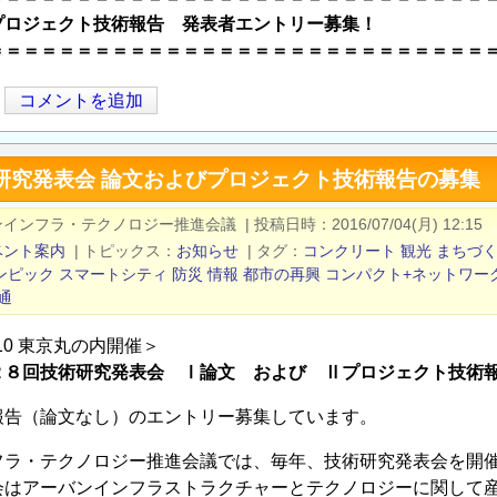
プロジェクト技術報告 発表者エントリー募集！
＝＝＝＝＝＝＝＝＝＝＝＝＝＝＝＝＝＝＝＝＝＝＝＝＝＝＝＝
コメントを追加
術研究発表会 論文およびプロジェクト技術報告の募集
ンインフラ・テクノロジー推進会議
|
投稿日時
2016/07/04(月) 12:15
ベント案内
|
トピックス
お知らせ
|
タグ
コンクリート
観光
まちづ
ンピック
スマートシティ
防災
情報
都市の再興
コンパクト+ネットワー
通
/10 東京丸の内開催＞
２８回技術研究発表会 Ⅰ論文 および Ⅱプロジェクト技術
報告（論文なし）のエントリー募集しています。
フラ・テクノロジー推進会議では、毎年、技術研究発表会を開
会はアーバンインフラストラクチャーとテクノロジーに関して