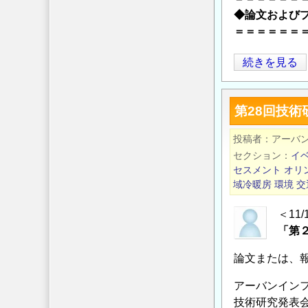
【エ
◆論文および
ン
＝＝＝＝＝＝
ト
リ
第
続きを見る
ー
29
締
回
第28回技
め
技
切
術
投稿者
アーバ
り
研
セクション
イ
7
究
セスメント
オリ
月
発
域冷暖房
環境
交
2
表
＜11
日】
会
「第
の
論
文
論文または、
お
アーバンイン
よ
技術研究発表
び