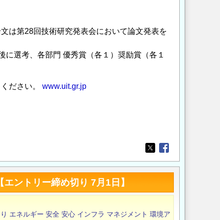
第28回技術研究発表会において論文発表を
後に選考、各部門 優秀賞（各１）奨励賞（各１
てください。
www.uit.gr.jp
Opens in a new wi
Opens in a new
【エントリー締め切り 7月1日】
くり
エネルギー
安全
安心
インフラ
マネジメント
環境ア