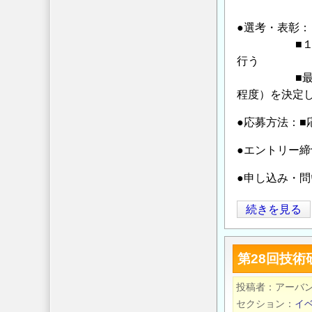
●選考・表彰：
■１次選考：
行う
■最終選考：
程度）を決定
●応募方法：■
●エントリー締
●申し込み・
第
続きを見る
28
回
第28回技術
技
術
投稿者
アーバ
研
セクション
イ