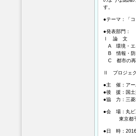
延
す。
長
●テーマ：「
し
ま
●発表部門：
し
Ⅰ 論 文
た】
A 環境・エ
の
B 情報・防
C 都市の再
Ⅱ プロジェ
●主 催：ア
●後 援：国
●協 力：三菱
●会 場：丸
東京都千代田
●日 時：201