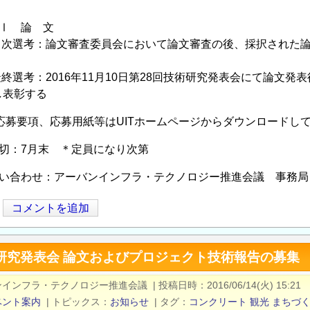
Ⅰ 論 文
論文審査委員会において論文審査の後、採択された論文は
2016年11月10日第28回技術研究発表会にて論文発表
し表彰する
応募要項、応募用紙等はUITホームページからダウンロードし
切：7月末 ＊定員になり次第
問い合わせ：アーバンインフラ・テクノロジー推進会議 事務局
コメントを追加
研究発表会 論文およびプロジェクト技術報告の募集 
ンインフラ・テクノロジー推進会議
|
投稿日時
2016/06/14(火) 15:21
ベント案内
|
トピックス
お知らせ
|
タグ
コンクリート
観光
まちづ