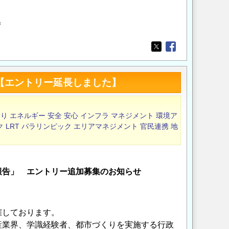
＝
Opens in a new wi
Opens in a new
 【エントリー延長しました】
くり
エネルギー
安全
安心
インフラ
マネジメント
環境ア
ク
LRT
パラリンピック
エリアマネジメント
官民連携
地
報告」 エントリー追加募集のお知らせ
催しております。
産業界、学識経験者、都市づくりを実施する行政