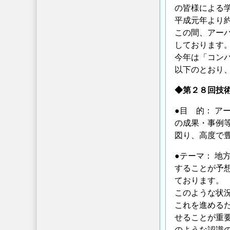
の皆様による
プ
平成元年より
ロ
この間、アー
ジ
しております
ェ
今年は「コン
ク
以下のとおり
ト
技
◆第２８回技
術
●目 的： 
報
の成果・事例
告
図り、高度で
の
募
●テーマ： 
集
することが予
【エ
ております。
ン
このような状
ト
これを進める
リ
せることが重
ー
のような認識