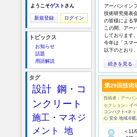
ようこそ
ゲスト
さん
アーバンイン
技術研究発表
新規登録
ログイン
の皆様による
この間、アー
しております
トピックス
今年は「スマ
お知らせ
以下のとおり
話題
用語解説
第
続きを見る
30
タグ
回
第29回技
設計
鋼・コ
技
術
投稿者
アーバ
ンクリート
研
セクション
イ
究
コンパクト+ネッ
施工・マネジ
発
心
安全
地域冷暖
表
メント
地
＜11
会