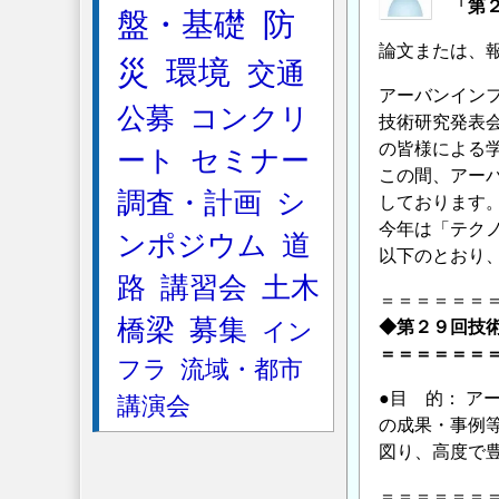
「第
論
盤・基礎
防
文
論文または、
災
環境
交通
お
アーバンイン
よ
公募
コンクリ
技術研究発表
び
の皆様による
プ
ート
セミナー
この間、アー
ロ
調査・計画
シ
しております
ジ
今年は「テク
ェ
ンポジウム
道
以下のとおり
ク
路
講習会
土木
ト・
＝＝＝＝＝＝
技
橋梁
募集
イン
◆第２９回技
術
＝＝＝＝＝＝
フラ
流域・都市
報
●目 的： 
講演会
告
の成果・事例
の
図り、高度で
募
集
＝＝＝＝＝＝