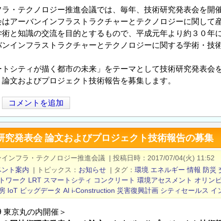
フラ・テクノロジー推進会議では、毎年、技術研究発表会を開
会はアーバンインフラストラクチャーとテクノロジーに関して
学術と知識の交流を目的とするもので、平成元年より約３０年
バンインフラストラクチャーとテクノロジーに関する学術・技
。
ートシティが描く都市の未来」をテーマとして技術研究発表会
、論文およびプロジェクト技術報告を募集します。
コメントを追加
術研究発表会 論文およびプロジェクト技術報告の募集
ンインフラ・テクノロジー推進会議
|
投稿日時
2017/07/04(火) 11:52
ベント案内
|
トピックス
お知らせ
|
タグ
環境
エネルギー
情報
防災
トワーク
LRT
スマートシティ
コンクリート
環境アセスメント
オリン
房
IoT
ビッグデータ
AI
i-Construction
災害復興計画
シティセールス
イ
/9 東京丸の内開催＞