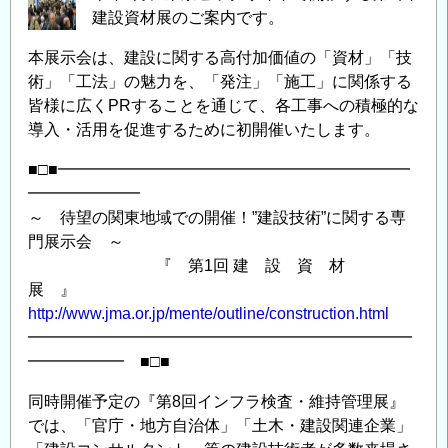
門
建設資材展のご案内です。
展
示
本展示会は、建設に関する高付加価値の「資材」「技
会
術」「工法」の魅力を、「発注」「施工」に関係する
と
皆様に広くPRすることを通じて、各工事への積極的な
無
導入・活用を促進するために初開催いたします。
料
■□■━━━━━━━━━━━━━━━━━━━━━━
セ
━━━━━━━
ミ
～ 待望の関東地域での開催！”建設技術”に関する専
ナ
門展示会 ～
ー
『 第1回 建 設 資 材
の
展 』
ご
http://www.jma.or.jp/mente/outline/construction.html
案
━━━━━━━━━━━━━━━━━━━━━━━━
内
━━━━━━ ■□■
【2016
同時開催予定の『第8回インフラ検査・維持管理展』
年
では、「官庁・地方自治体」「土木・建設関連企業」
7