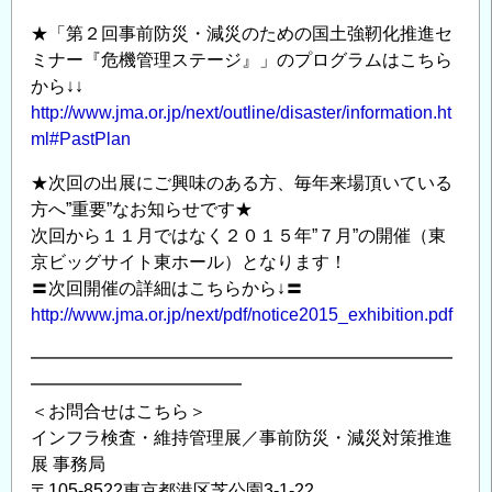
★「第２回事前防災・減災のための国土強靭化推進セ
ミナー『危機管理ステージ』」のプログラムはこちら
から↓↓
http://www.jma.or.jp/next/outline/disaster/information.ht
ml#PastPlan
★次回の出展にご興味のある方、毎年来場頂いている
方へ”重要”なお知らせです★
次回から１１月ではなく２０１５年”７月”の開催（東
京ビッグサイト東ホール）となります！
〓次回開催の詳細はこちらから↓〓
http://www.jma.or.jp/next/pdf/notice2015_exhibition.pdf
━━━━━━━━━━━━━━━━━━━━━━━━
━━━━━━━━━━━━
＜お問合せはこちら＞
インフラ検査・維持管理展／事前防災・減災対策推進
展 事務局
〒105-8522東京都港区芝公園3-1-22