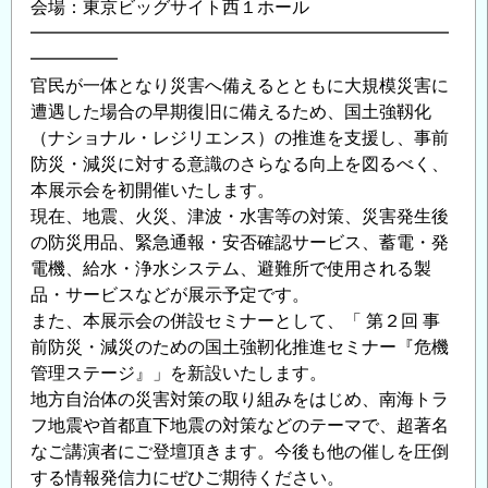
会場：東京ビッグサイト西１ホール
━━━━━━━━━━━━━━━━━━━━━━━━
━━━━━
官民が一体となり災害へ備えるとともに大規模災害に
遭遇した場合の早期復旧に備えるため、国土強靱化
（ナショナル・レジリエンス）の推進を支援し、事前
防災・減災に対する意識のさらなる向上を図るべく、
本展示会を初開催いたします。
現在、地震、火災、津波・水害等の対策、災害発生後
の防災用品、緊急通報・安否確認サービス、蓄電・発
電機、給水・浄水システム、避難所で使用される製
品・サービスなどが展示予定です。
また、本展示会の併設セミナーとして、「 第２回 事
前防災・減災のための国土強靭化推進セミナー『危機
管理ステージ』」を新設いたします。
地方自治体の災害対策の取り組みをはじめ、南海トラ
フ地震や首都直下地震の対策などのテーマで、超著名
なご講演者にご登壇頂きます。今後も他の催しを圧倒
する情報発信力にぜひご期待ください。