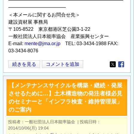
━━━━━━━━━━━━━━━━━━━━━━━━
の
━━━━━━━━━━━━
＜本メールに関するお問合せ先＞
建設資材展 事務局
〒105-8522 東京都港区芝公園3-1-22
一般社団法人日本能率協会 産業振興センター
E-mail:
mente@jma.or.jp
TEL: 03-3434-1988 FAX:
03-3434-8076
2016
続きを見る
コメントを追加
Opens in
Opens
年
7
【メンテナンスサイクルを構築・継続・発展
月
させるために…】土木構造物の発注者様必見
に
のセミナーと「インフラ検査・維持管理展」
新
のご案内
し
い
投稿者
一般社団法人日本能率協会
|
投稿日時
建
2014/10/06(月) 19:04
設