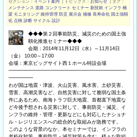
セクション
イベント案内
|
トピックス
お知らせ
|
タグ
技
メンテナンス
道路
コンクリート
セミナー
新技術
インフラ
橋
術
梁
モニタリング
維持管理
防災
展示会
補修
長寿命化
国土強靱
が
化
点検
診断
サイクル
設計
東
◆◆◆第２回事前防災、減災のための国土強
京
靱化推進セミナー◆◆◆
に
会期：2014年11月12日（水）～11月14日
集
（金） 10:00～17:00
結
会場：東京ビッグサイト西１ホール特設会場
い
━━━━━━━━━━━━━━━━━━━━━━━━
た
━━━━━
し
わが国は地震・津波、火山災害、風水害、土砂災害、
ま
雪害、高潮災害など、自然災害に対して脆弱な国土条
す！
件にあるため、南海トラフ巨大地震、首都直下地震な
【第
ど今後予想される災害に対して、事前防災・減災、イ
1
ンフラの維持・管理・更新などにも対応したナショナ
回
ル・レジリエンスへの総合的な取組みが急務です。
建
このような背景のなか、本セミナーでは、インフラの
設
老朽化対策、事前防災・減災対策を含む、様々な取組