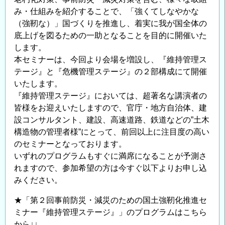
資
み・仕組みを紹介することで、「強くてしなやかな
材
（強靭な）」国づくりを推進し、着実に我が国全体の
展
底上げを図るための一助となることを目的に開催いた
出
します。
本セミナーは、今回より会場を増設し、『維持管理ス
展
テージ』と『危機管理ステージ』の２部構成にて開催
募
いたします。
集
『維持管理ステージ』においては、超著名な講演者の
の
皆様をお迎えいたしますので、官庁・地方自治体、建
ご
設コンサルタント、建設、高速道路、鉄道などの”土木
案
構造物の管理者様”にとって、前回以上に注目度の高い
内】
のセミナーとなっております。
の
いずれのプログラムもすぐに満席になることが予測さ
れますので、参加希望の方は今すぐ以下よりお申し込
みください。
★「第２回事前防災・減災のための国土強靭化推進セ
ミナー『維持管理ステージ』」のプログラムはこちら
から↓↓