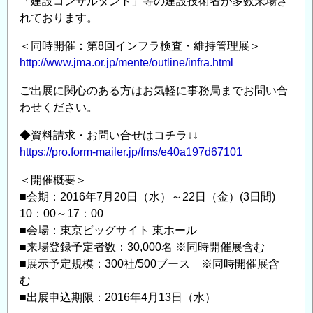
「建設コンサルタント」等の建設技術者が多数来場さ
月
れております。
20
日
＜同時開催：第8回インフラ検査・維持管理展＞
（水）
http://www.jma.or.jp/mente/outline/infra.html
～
7
ご出展に関心のある方はお気軽に事務局までお問い合
わせください。
月
22
◆資料請求・お問い合せはコチラ↓↓
日
https://pro.form-mailer.jp/fms/e40a197d67101
（金）
東
＜開催概要＞
京
■会期：2016年7月20日（水）～22日（金）(3日間)
ビ
10：00～17：00
ッ
■会場：東京ビッグサイト 東ホール
■来場登録予定者数：30,000名 ※同時開催展含む
グ
■展示予定規模：300社/500ブース ※同時開催展含
サ
む
イ
■出展申込期限：2016年4月13日（水）
ト】