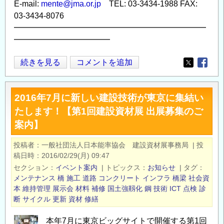
E-mail:
mente@jma.or.jp
TEL: 03-3434-1988 FAX:
03-3434-8076
━━━━━━━━━━━━━━━━━━━━━━━━
━━━━━━━━━━━━
建
続きを見る
コメントを追加
Opens in
Opens
設
技
2016年7月に新しい建設技術が東京に集結い
術
たします！【第1回建設資材展 出展募集のご
者
案内】
に
向
投稿者
一般社団法人日本能率協会 建設資材展事務局
|
投
け
稿日時
2016/02/29(月) 09:47
た
セクション
イベント案内
|
トピックス
お知らせ
|
タグ
2
メンテナンス
橋
施工
道路
コンクリート
インフラ
橋梁
社会資
つ
本
維持管理
展示会
材料
補修
国土強靱化
鋼
技術
ICT
点検
診
断
サイクル
更新
資材
修繕
の
専
本年7月に東京ビッグサイトで開催する第1回