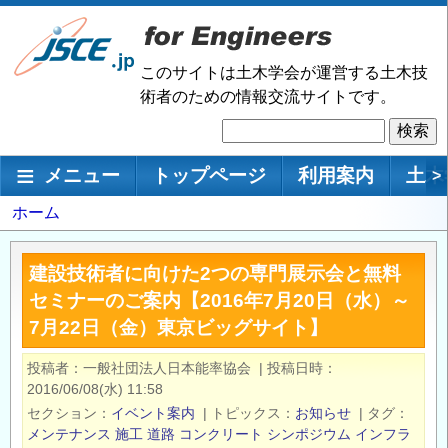
メ
イ
ン
このサイトは土木学会が運営する土木技
コ
術者のための情報交流サイトです。
ン
検
テ
索
ン
メインナビゲーション
メニュー
トップページ
利用案内
土木
>
ツ
に
パ
ホーム
移
ン
動
く
建設技術者に向けた2つの専門展示会と無料
ず
セミナーのご案内【2016年7月20日（水）～
7月22日（金）東京ビッグサイト】
投稿者
一般社団法人日本能率協会
|
投稿日時
2016/06/08(水) 11:58
セクション
イベント案内
|
トピックス
お知らせ
|
タグ
メンテナンス
施工
道路
コンクリート
シンポジウム
インフラ