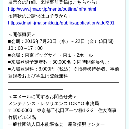
展示会の詳細、来場事前登録はこちらから↓↓
http://www.jma.or.jp/mente/outline/infra.html
招待状のご請求はコチラから↓
https://dmail-jma.smktg.jp/public/application/add/291
＜開催概要＞
■会期：2016年7月20日（水）～22日（金）(3日間)
10：00～17：00
■会場：東京ビッグサイト 東１・2ホール
■来場登録予定者数：30,000名 ※同時開催展含む
■入場登録料：3,000円（税込）※招待状持参者、事前
登録者および学生は登録無料
━━━━━━━━━━━━━━━━━━━━━━━━
━━━━━━━━━━━━
＜本メールに関するお問合せ先＞
メンテナンス・レジリエンスTOKYO 事務局
〒100-0003 東京都千代田区一ツ橋1-2-2 住友商事
竹橋ビル14階
一般社団法人日本能率協会 産業振興センター