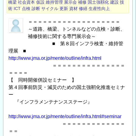
橋梁
社会資本
仮設
維持管理
展示会
補修
国土強靱化
建設
技
術
ICT
点検
診断
サイクル
更新
資材
修繕
生産性向上
＝＝＝＝＝＝＝＝＝＝＝＝＝＝＝＝＝＝＝
～道路、橋梁、トンネルなどの点検・診断、
補修技術に関する専門展示会～
■ 第８回インフラ検査・維持管
理展 ■
http://www.jma.or.jp/mente/outline/infra.html
＝＝＝＝＝＝＝＝＝＝＝＝＝＝＝
＝＝＝＝
【 同時開催併設セミナー 】
第４回事前防災・減災のための国土強靭化推進セミナ
ー
『インフラメンテナンスステージ』
http://www.jma.or.jp/mente/outline/infra.html#seminar
＝＝＝＝＝＝＝＝＝＝＝＝＝
＝＝