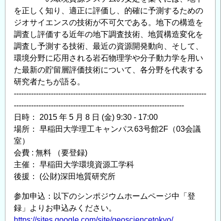
を正しく知り、適正に評価し、的確に予測するための
財
ジオサイエンスの技術が不可欠である。地下の構造を
団
調査し評価する近年の地下調査技術、地質構造変化を
法
調査し予測する技術、最近の資源開発動向、そして、
人
環境分野に応用される岩石物理学や分子動力学を用い
深
た最新の貯留層評価技術について、各分野を代表する
田
研究者たちが語る。
地
------------------------------------------------------------------------------
質
---------------------------------------------------------------------
研
日時： 2015 年 5 月 8 日 (金) 9:30 - 17:00
究
場所： 早稲田大学理工キャンパス63号館2F（03会議
所
室）
の
会費 : 無料 （要登録)
主催： 早稲田大学環境資源工学科
後援： (公財)深田地質研究所
参加申込：以下のシンポジウムホームページ中「登
録」よりお申込みください。
https://sites.google.com/site/geosciencetokyo/