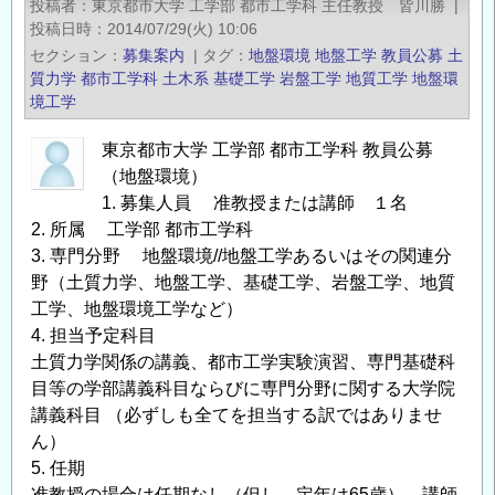
投稿者
東京都市大学 工学部 都市工学科 主任教授 皆川勝
|
の
投稿日時
2014/07/29(火) 10:06
お
セクション
募集案内
|
タグ
地盤環境
地盤工学
教員公募
土
知
質力学
都市工学科
土木系
基礎工学
岩盤工学
地質工学
地盤環
ら
境工学
せ】
東京都市大学 工学部 都市工学科 教員公募
環
（地盤環境）
境
1. 募集人員 准教授または講師 １名
資
2. 所属 工学部 都市工学科
源
3. 専門分野 地盤環境//地盤工学あるいはその関連分
シ
野（土質力学、地盤工学、基礎工学、岩盤工学、地質
ス
工学、地盤環境工学など）
テ
4. 担当予定科目
ム
土質力学関係の講義、都市工学実験演習、専門基礎科
を
目等の学部講義科目ならびに専門分野に関する大学院
支
講義科目 （必ずしも全てを担当する訳ではありませ
え
ん）
る
5. 任期
ジ
准教授の場合は任期なし（但し、定年は65歳）。講師