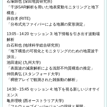
石塚師也 (深田地質研究所)
「干渉SAR解析を用いた地表変動モニタリングと地下
構造」
薛自求 (RITE)
「分布式光ファイバーによる地層の変形測定」
13:05 - 14:20 セッション 3: 地下情報を引き出す波動場
解析
白石和也 (地球科学総合研究所)
「地下構造の可視化とモニタリングのための地震波干
渉法」
池田達紀 (九州大学)
「表面波の減衰解析による浅部不均質構造の推定」
仲田典弘 (スタンフォード大学)
「稠密アレイで観測された雑振動の解析」
14:30 - 15:45 セッション 4: 地下を視る新しいジオサイ
エンス
亀井理映 (西オーストラリア大学)
「フルウェーブインバージョンの現状と展開」