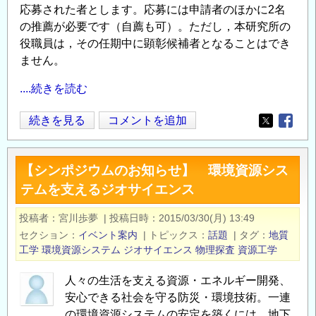
応募された者とします。応募には申請者のほかに2名
の推薦が必要です（自薦も可）。ただし，本研究所の
役職員は，その任期中に顕彰候補者となることはでき
ません。
....続きを読む
2024
続きを見る
コメントを追加
Opens in
Opens
年
度
【シンポジウムのお知らせ】 環境資源シス
「深
テムを支えるジオサイエンス
田
賞」
投稿者
宮川歩夢
|
投稿日時
2015/03/30(月) 13:49
募
セクション
イベント案内
|
トピックス
話題
|
タグ
地質
集
工学
環境資源システム
ジオサイエンス
物理探査
資源工学
案
内
人々の生活を支える資源・エネルギー開発、
公
安心できる社会を守る防災・環境技術。一連
益
の環境資源システムの安定を築くには、地下