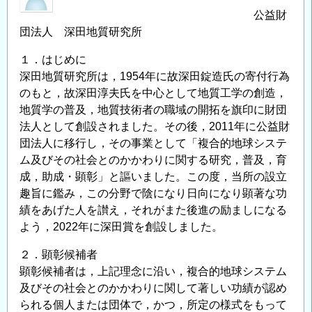
公益財
団法人 深田地質研究所
１．はじめに
深田地質研究所は，1954年に故深田錠造氏の寄付行為
のもと，故深田淳夫氏を中心として地質工学の創造，
地質学の普及，地質技術者の職域の開拓を旗印に財団
法人として創設されました。その後，2011年に公益財
団法人に移行し，その事業として「複合的地球システ
ム及びその社会とのかかわりに関する研究，普及，育
成，助成・顕彰」と謳いました。この度，当所の設立
趣旨に鑑み，この分野で陰になり日向になり顕著な功
績をあげた人を讃え，それがまた後進の励ましになる
よう，2022年に深田賞を創設しました。
２．顕彰候補者
顕彰候補者は，上記理念に沿い，複合的地球システム
及びその社会とのかかわりに関して著しい功績が認め
られる個人または団体で，かつ，所定の様式をもって