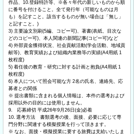
作品、10.登録特許等、※各々年代の新しいものから順
に番号を付けること。全て発行年（可能なものは月
も）を記すこと。該当するものが無い場合は「無し」
と記すこと。)
3) 主要論文別刷(5編、コピー可)、著書(表紙、目次な
どのコピー可)、本人関連の新聞記事(コピー可)など
4) 外部資金獲得状況、社会貢献活動(学会活動、地域貢
献等)、教育実績および組織内業務等の実績(A4用紙 1
枚程度)
5) 着任後の教育・研究に対する計画と抱負(A4用紙 1
枚程度)
6) 本人について照会可能な方 2名の氏名、連絡先、応
募者との関係
※ 提出書類に含まれる個人情報は、本件の選考および
採用以外の目的には使用しません。
9. 応募締切 平成26年9月26日(金)必着
10. 選考方法 書類選考の後、面接、必要に応じて専
門分野に関連する模擬授業を行って頂きます。
※ なお、面接・模擬授業に要する旅費は支給いたしま