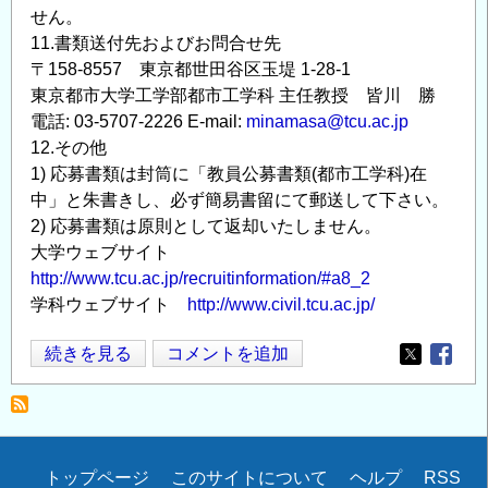
せん。
11.書類送付先およびお問合せ先
〒158-8557 東京都世田谷区玉堤 1-28-1
東京都市大学工学部都市工学科 主任教授 皆川 勝
電話: 03-5707-2226 E-mail:
minamasa@tcu.ac.jp
12.その他
1) 応募書類は封筒に「教員公募書類(都市工学科)在
中」と朱書きし、必ず簡易書留にて郵送して下さい。
2) 応募書類は原則として返却いたしません。
大学ウェブサイト
http://www.tcu.ac.jp/recruitinformation/#a8_2
学科ウェブサイト
http://www.civil.tcu.ac.jp/
東
続きを見る
コメントを追加
Opens in
Opens
京
都
市
大
Secondary
トップページ
このサイトについて
ヘルプ
RSS