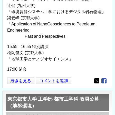
辻健 (九州大学)
「環境資源システム工学におけるデジタル岩石物理」
梁云峰 (京都大学)
「Application of NanoGeosciences to Petroleum
Engineering:
Past and Perspectives」
15:55 - 16:55 特別講演
松岡俊文 (京都大学)
「地球工学とナノジオサイエンス」
17:00 閉会
【シ
続きを見る
コメントを追加
Opens in
Opens
ン
ポ
東京都市大学 工学部 都市工学科 教員公募
ジ
（地盤環境）
ウ
ム