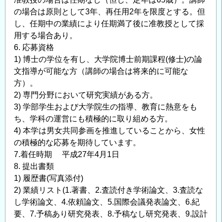
オ
の場合は原則として3年、再任用2年を限度とする。但
サ
し、任期中の業績により任期満了後に准教授として採
イ
用する場合あり。
エ
6. 応募資格
ン
1) 博士の学位を有し、大学院博士前期課程(修士)の論
文指導が可能な方（講師の場合は将来的に可能な
ス
方）。
の
2) 専門分野において研究実績がある方。
3) 学部学生および大学院生の指導、教育に熱意をも
ち、学科の運営にも積極的に取り組める方。
4) 本学は男女共同参画を推進していることから、女性
の積極的な応募を期待しています。
7.着任時期 平成27年4月1日
8. 提出書類
1) 履歴書(写真添付)
2) 業績リスト(1.著書、2.査読付き学術論文、3.査読な
し学術論文、4.依頼論文、5.国際会議発表論文、6.紀
要、7.予稿あり研究発表、8.予稿なし研究発表、9.設計