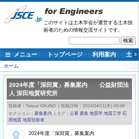
メ
イ
ン
このサイトは土木学会が運営する土木技
コ
術者のための情報交流サイトです。
ン
検
テ
索
ン
メインナビゲーション
メニュー
トップページ
利用案内
土木
>
ツ
に
パ
ホーム
移
ン
動
く
2024年度「深田賞」募集案内 公益財団法
ず
人 深田地質研究所
投稿者
Tetsuo OKUNO
|
投稿日時
2024/04/11(木) 09:08
セクション
募集案内
|
タグ
公募
募集
地質学
地質工学
応
用地質
地質技術者
2024年度「深田賞」募集案内