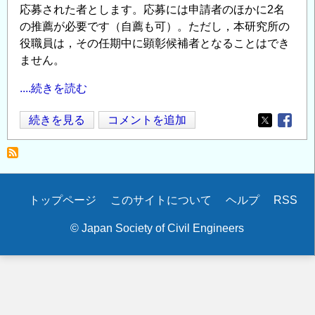
応募された者とします。応募には申請者のほかに2名
の推薦が必要です（自薦も可）。ただし，本研究所の
役職員は，その任期中に顕彰候補者となることはでき
ません。
....続きを読む
2024
続きを見る
コメントを追加
Opens in
Opens
年
度
「深
田
Secondary
トップページ
このサイトについて
ヘルプ
RSS
賞」
menu
募
© Japan Society of Civil Engineers
集
案
内
公
益