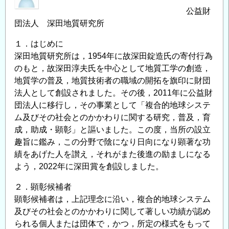
公益財
団法人 深田地質研究所
１．はじめに
深田地質研究所は，1954年に故深田錠造氏の寄付行為
のもと，故深田淳夫氏を中心として地質工学の創造，
地質学の普及，地質技術者の職域の開拓を旗印に財団
法人として創設されました。その後，2011年に公益財
団法人に移行し，その事業として「複合的地球システ
ム及びその社会とのかかわりに関する研究，普及，育
成，助成・顕彰」と謳いました。この度，当所の設立
趣旨に鑑み，この分野で陰になり日向になり顕著な功
績をあげた人を讃え，それがまた後進の励ましになる
よう，2022年に深田賞を創設しました。
２．顕彰候補者
顕彰候補者は，上記理念に沿い，複合的地球システム
及びその社会とのかかわりに関して著しい功績が認め
られる個人または団体で，かつ，所定の様式をもって