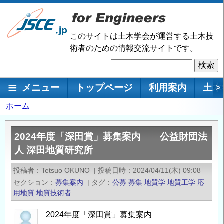
メ
イ
ン
このサイトは土木学会が運営する土木技
コ
術者のための情報交流サイトです。
ン
検
テ
索
ン
メインナビゲーション
メニュー
トップページ
利用案内
土木
>
ツ
に
パ
ホーム
移
ン
動
く
2024年度「深田賞」募集案内 公益財団法
ず
人 深田地質研究所
投稿者
Tetsuo OKUNO
|
投稿日時
2024/04/11(木) 09:08
セクション
募集案内
|
タグ
公募
募集
地質学
地質工学
応
用地質
地質技術者
2024年度「深田賞」募集案内