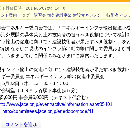
三
|
投稿日時
2014/05/07(水) 14:40
ベント案内
|
タグ
講習会
海外建設事業
建設マネジメント
技術者
イン
学会エネルギー委員会では、「エネルギーインフラ輸出促進小
の海外展開の具体策と土木技術者の担うべき役割について検討
フラ輸出の促進に向けて～建設技術者が果たすべき役割～」を
容紹介ならびに現状のインフラ輸出動向等に関して委員および
す。つきましてはご関係のみなさまにご案内いたします。
型インフラ輸出の促進に向けて～建設技術者が果たすべき役割
ルギー委員会 エネルギーインフラ輸出促進小委員会
年5月22日（木）13：30～17：00
学会講堂（ＪＲ四ッ谷駅下車徒歩５分）
,000円 非会員6,000円（テキスト代含む）
ttp://www.jsce.or.jp/event/active/information.asp#35401
：
http://committees.jsce.or.jp/enedobo/node/41
コメントを追加