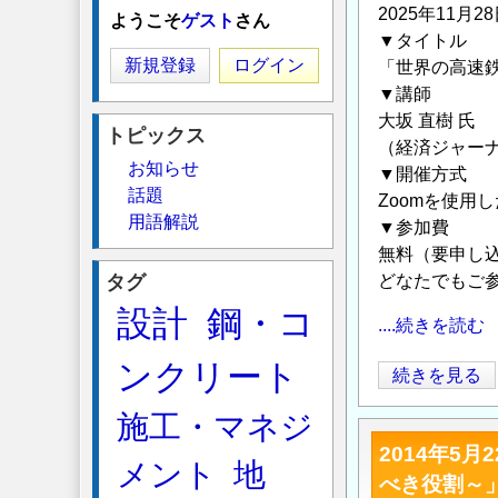
2025年11月
ようこそ
ゲスト
さん
▼タイトル
新規登録
ログイン
「世界の高速
▼講師
大坂 直樹 氏
トピックス
（経済ジャー
お知らせ
▼開催方式
話題
Zoomを使用
用語解説
▼参加費
無料（要申し
タグ
どなたでもご
設計
鋼・コ
....続きを読む
ンクリート
オ
続きを見る
ン
施工・マネジ
ラ
2014年5
イ
メント
地
べき役割～
ン