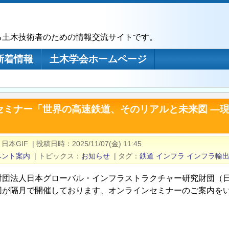
る土木技術者のための情報交流サイトです。
新着情報
土木学会ホームページ
セミナー「世界の高速鉄道、そのリアルと未来図 ―
日本GIF
|
投稿日時
2025/11/07(金) 11:45
ベント案内
|
トピックス
お知らせ
|
タグ
鉄道
インフラ
インフラ輸
財団法人日本グローバル・インフラストラクチャー研究財団（日
団が隔月で開催しております、オンラインセミナーのご案内を