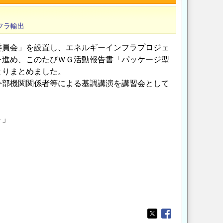
フラ輸出
委員会」を設置し、エネルギーインフラプロジェ
を進め、このたびＷＧ活動報告書「パッケージ型
とりまとめました。
外部機関関係者等による基調講演を講習会として
～」
Opens in a new wi
Opens in a new