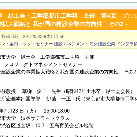
学 緑土会・工学部都市工学科 主催 第4回 プロ
業拡大戦略と 我が国の建設企業の方向性 その2－
|
投稿日時
2013/05/30(木) 11:56
ベント案内
|
タグ
セミナー
建設マネジメント
海外建設企業
インフラ
都市大学 緑土会・工学部都市工学科 主催
回 プロジェクトマネジメントセミナー
外建設企業の事業拡大戦略と我が国の建設企業の方向性 その2
特任教授 草柳 俊二 先生（昭和42年土木卒、緑土会会長）
究所企画本部国際部 伊藤 一正 氏（東京都市大学都市工学
年7 月23 日（火） 15:00-18:00
都市大学 渋谷サテライトクラス
道玄坂1-10-7 五島育英会ビル地階