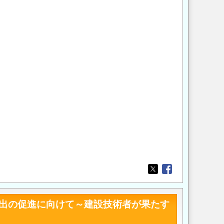
Opens in a new wi
Opens in a new
輸出の促進に向けて～建設技術者が果たす