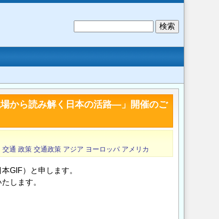
検
索
現場から読み解く日本の活路―」開催のご
出
交通
政策
交通政策
アジア
ヨーロッパ
アメリカ
本GIF）と申します。
いたします。