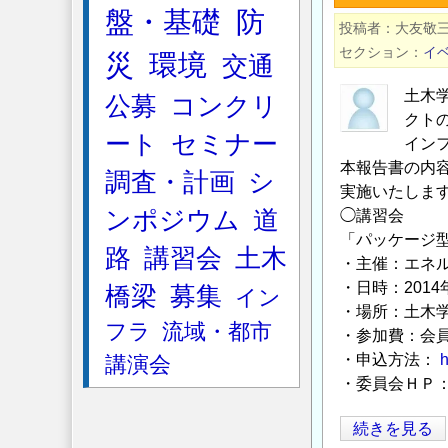
盤・基礎
防
セ
投稿者
大友敬
ミ
セクション
イ
災
環境
交通
ナ
ー
土木
公募
コンクリ
「世
クト
ート
セミナー
界
イン
の
本報告書の内
調査・計画
シ
高
実施いたしま
ンポジウム
道
速
◯講習会
「パッケージ
鉄
路
講習会
土木
・主催：エネ
道、
・日時：2014
そ
橋梁
募集
イン
・場所：土木
の
フラ
流域・都市
・参加費：会員5
リ
・申込方法：
h
講演会
ア
・委員会ＨＰ
ル
と
2014
続きを見る
未