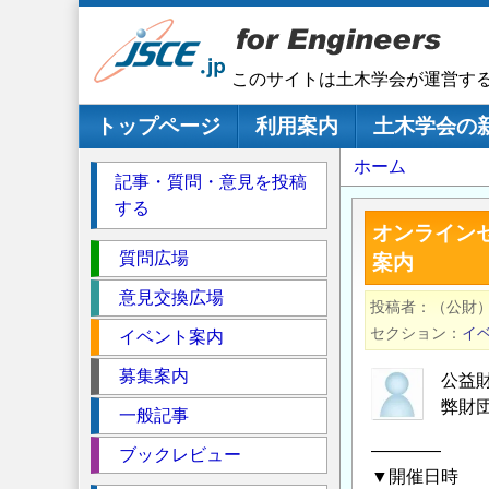
メ
イ
ン
このサイトは土木学会が運営す
コ
ン
メインナビゲーション
トップページ
利用案内
土木学会の
テ
パ
ホーム
ン
記事・質問・意見を投稿
ツ
ン
する
に
く
オンライン
移
セ
ず
質問広場
案内
動
ク
意見交換広場
投稿者
（公財）
シ
セクション
イ
イベント案内
ョ
ン
募集案内
公益
弊財
一般記事
――――
ブックレビュー
▼開催日時