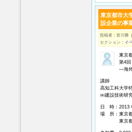
年
来
5
図
東京都市大
月
―
設企業の事
22
現
日
場
投稿者
皆川勝
（木）
か
セクション
イ
開
ら
催
東京
読
「【講
第4
み
習
―海
解
会】
く
講師
パ
日
高知工科大学
ッ
本
㈱建設技術研
ケ
の
ー
日 時：2013 
活
ジ
場 所：東京
路
型
東京都渋谷区
―」
イ
開