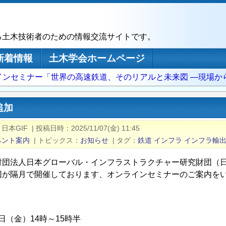
る土木技術者のための情報交流サイトです。
新着情報
土木学会ホームページ
インセミナー「世界の高速鉄道、そのリアルと未来図 ―現場か
追加
日本GIF
|
投稿日時
2025/11/07(金) 11:45
ベント案内
|
トピックス
お知らせ
|
タグ
鉄道
インフラ
インフラ輸
財団法人日本グローバル・インフラストラクチャー研究財団（日
団が隔月で開催しております、オンラインセミナーのご案内を
28日（金）14時～15時半