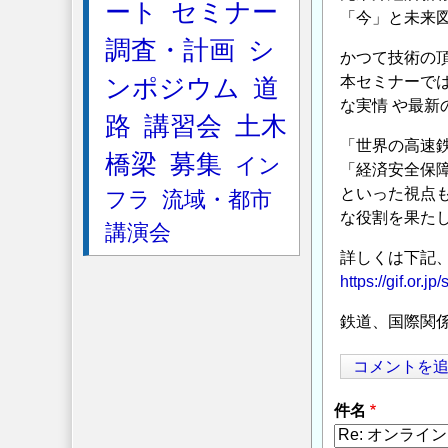
ート
セミナー
「今」と未来
調査・計画
シ
かつて技術の
本セミナーで
ンポジウム
道
な実情 や最新
路
講習会
土木
「世界の高速
橋梁
募集
イン
「経済安全保
といった視点
フラ
流域・都市
な役割を果た
講演会
詳しくは下記、
https://gif.or.j
鉄道、国際関
コメントを
件名