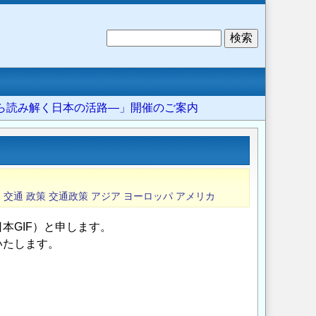
検
索
ら読み解く日本の活路―」開催のご案内
出
交通
政策
交通政策
アジア
ヨーロッパ
アメリカ
本GIF）と申します。
いたします。