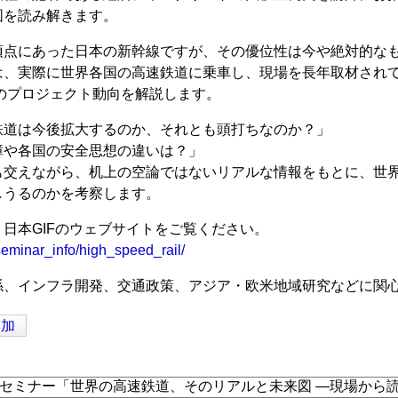
図を読み解きます。
頂点にあった日本の新幹線ですが、その優位性は今や絶対的な
は、実際に世界各国の高速鉄道に乗車し、現場を長年取材され
のプロジェクト動向を解説します。
鉄道は今後拡大するのか、それとも頭打ちなのか？」
障や各国の安全思想の違いは？」
も交えながら、机上の空論ではないリアルな情報をもとに、世
しうるのかを考察します。
日本GIFのウェブサイトをご覧ください。
p/seminar_info/high_speed_rail/
係、インフラ開発、交通政策、アジア・欧米地域研究などに関
追加