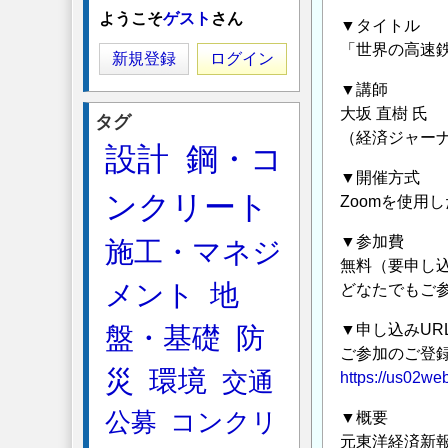
ようこそ
ゲスト
さん
▼タイトル
「世界の高速
新規登録
ログイン
▼講師
大坂 直樹 氏
タグ
（経済ジャー
設計
鋼・コ
▼開催方式
ンクリート
Zoomを使用
▼参加費
施工・マネジ
無料（要申し
メント
地
どなたでもご
▼申し込みUR
盤・基礎
防
ご参加のご登
災
環境
交通
https://us02
公募
コンクリ
▼概要
元東洋経済新