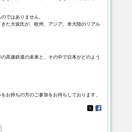
ものではありません。
てきた大坂氏が、欧州、アジア、米大陸のリアル
界の高速鉄道の未来と、その中で日本がどのよう
心をお持ちの方のご参加をお待ちしております。
Opens in a new wi
Opens in a new