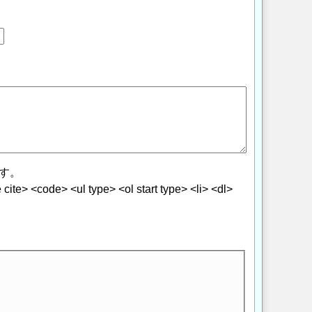
す。
> <code> <ul type> <ol start type> <li> <dl>