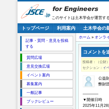
メ
イ
ン
このサイトは土木学会が運営す
コ
ン
メインナビゲーション
トップページ
利用案内
土木学会の
テ
パ
ホーム
オンラ
ン
記事・質問・意見を投稿
ツ
ン
する
に
く
コメントを
移
セ
ず
質問広場
動
投稿者
（公財）
ク
意見交換広場
セクション
イ
シ
イベント案内
ョ
公益
ン
募集案内
弊財
一般記事
――――
▼開催日時
ブックレビュー
2025年11月