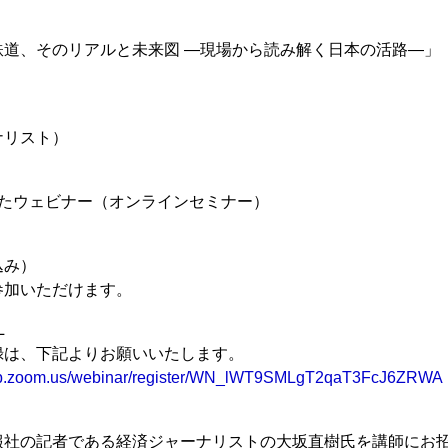
鉄道、そのリアルと未来図 ―現場から読み解く日本の活路―」
ナリスト）
したウェビナー（オンラインセミナー）
込み）
参加いただけます。
L
録は、下記よりお願いいたします。
web.zoom.us/webinar/register/WN_lWT9SMLgT2qaT3FcJ6ZRWA
報社の記者である経済ジャーナリストの大坂直樹氏を講師にお