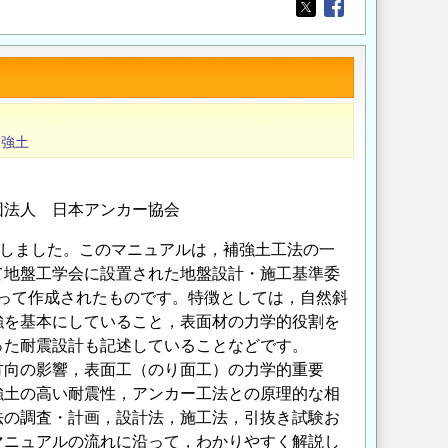
Opens in a new wi
Opens in a new
補強土
団法人 日本アンカー協会
たしました。このマニュアルは，補強土工法の一
て地盤工学会に設置された地盤設計・施工基準委
よって作成されたものです。特徴としては，自然斜
強を基本にしていること，表面材の力学的役割を
った耐震設計も記述していることなどです。
向の影響，表面工（のり面工）の力学的重要
強土の高い耐震性，アンカー工法との原理的な相
法の調査・計画，設計法，施工法，引抜き試験お
マニュアルの流れに沿って，わかりやすく解説し