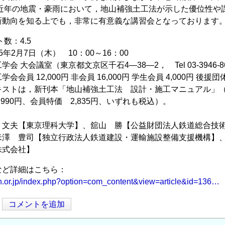
，近年の地震・豪雨において，地山補強土工法が示した優位性や
新動向を知る上でも，非常に有意義な講習会となっております
ト数：4.5
年2月7日（木） 10：00～16：00
会 大会議室（東京都文京区千石4―38―2， Tel 03-3946-8
会員 12,000円 非会員 16,000円 学生会員 4,000円 後援
キストは，新刊本「地山補強土工法 設計・施工マニュアル」（
,990円、会員特価 2,835円、いずれも税込）。
 文夫【東京理科大学】、舘山 勝【公益財団法人鉄道総合技
米澤 豊司【独立行政法人鉄道建設・運輸施設整備支援機構】
株式会社】
など詳細はこちら：
an.or.jp/index.php?option=com_content&view=article&id=136…
コメントを追加