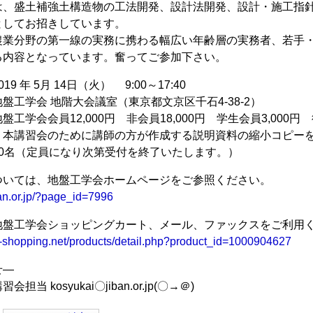
、盛土補強土構造物の工法開発、設計法開発、設計・施工指針
としてお招きしています。
農業分野の第一線の実務に携わる幅広い年齢層の実務者、若手
る内容となっています。奮ってご参加下さい。
9 年 5月 14日（火） 9:00～17:40
盤工学会 地階大会議室（東京都文京区千石4-38-2）
工学会会員12,000円 非会員18,000円 学生会員3,000円
 本講習会のために講師の方が作成する説明資料の縮小コピー
70名（定員になり次第受付を終了いたします。）
ついては、地盤工学会ホームページをご参照ください。
ban.or.jp/?page_id=7996
地盤工学会ショッピングカート、メール、ファックスをご利用
s-shopping.net/products/detail.php?product_id=1000904627
せ―
当 kosyukai〇jiban.or.jp(〇→＠)