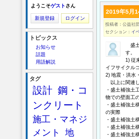
テ
ようこそ
ゲスト
さん
2019年5
キ
新規登録
ログイン
ス
投稿者
公益社
タ
セクション
イ
イ
トピックス
ル
盛土
お知らせ
補
す。
話題
強
1)
用語解説
土
イフサイクル
2) 地震・洪
の
タグ
以上に関連し
安
設計
鋼・コ
・盛土補強土
全
物での壁面工
率
ンクリート
・盛土補強土
に
の実際
つ
施工・マネジ
・盛土補強土
い
・盛土補強土
て
メント
地
・盛土補強土
の