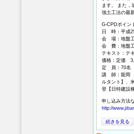
向
ます。 また
と
強土工法の最
展
G-CPDポイン
望
日 時：平成25
講
会 場：地盤工学
習
会 費：地盤工学会
会』
テキスト：テ
開
価格：定価 3
催
定 員：70名
の
講 師：龍岡
お
ルタント】、
知
登【日特建設
ら
せ
申し込み方法
の
http://www.jib
【地
続きを見る
盤