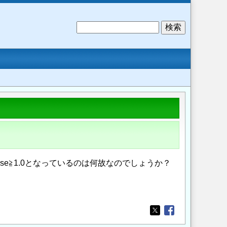
検
索
se≧1.0となっているのは何故なのでしょうか？
Opens in a new wi
Opens in a new