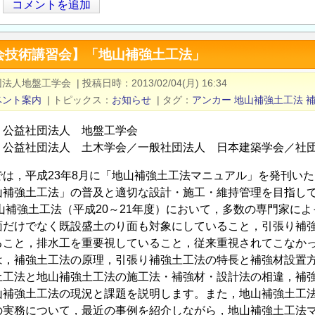
コメントを追加
会技術講習会】「地山補強土工法」
団法人地盤工学会
|
投稿日時
2013/02/04(月) 16:34
ベント案内
|
トピックス
お知らせ
|
タグ
アンカー
地山補強土工法
：公益社団法人 地盤工学会
：公益社団法人 土木学会／一般社団法人 日本建築学会／社
は，平成23年8月に「地山補強土工法マニュアル」を発刊い
山補強土工法」の普及と適切な設計・施工・維持管理を目指し
山補強土工法（平成20～21年度）において，多数の専門家に
面だけでなく既設盛土のり面も対象にしていること，引張り補
ること，排水工を重要視していること，従来重視されてこなか
，補強土工法の原理，引張り補強土工法の特長と補強材設置方
土工法と地山補強土工法の施工法・補強材・設計法の相違，補
山補強土工法の現況と課題を説明します。また，地山補強土工
の実務について，最近の事例を紹介しながら，地山補強土工法