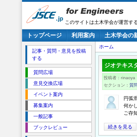
メ
イ
ン
このサイトは土木学会が運営す
コ
ン
メインナビゲーション
トップページ
利用案内
土木学会の
テ
パ
ホーム
ン
記事・質問・意見を投稿
ツ
ン
する
に
く
ジオテキス
移
セ
ず
質問広場
動
投稿者
rinaoya
ク
意見交換広場
セクション
質
シ
イベント案内
ョ
円弧滑
ン
募集案内
何か
ご存
一般記事
ジ
続きを見る
ブックレビュー
オ