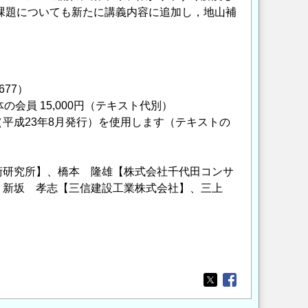
課題についても新たに講義内容に追加し，地山補
。
677）
団体の会員 15,000円（テキスト代別）
平成23年8月発行）を使用します（テキストの
術研究所】、橋本 隆雄【株式会社千代田コンサ
、新坂 孝志【三信建設工業株式会社】、三上
Opens in a new wi
Opens in a new