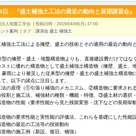
月14日 『盛土補強土工法の最近の動向と展望講習会
団法人地盤工学会
|
投稿日時
2019/04/08(月) 17:00
ベント案内
|
タグ
講演会
盛土
補強土
補強土工法による擁壁、盛土の技術とその適用の最近の動向と
 従来型の擁壁・盛土・地盤構造物よりも、直接建設費だけでは
コストに優れた構造物として盛土補強土構造物（擁壁、盛土、
水・豪雨により被災した従来型の擁壁・盛土の盛土補強土構造物
て、以下の諸点に注目します。
工法の原理（①引張り補強のメカニズム、②構造物に要求され
の役割と施工法、補強材の種類・機能・特徴、③盛土材の選択
構造物の性能（要求性能から見た残留変形・沈下などの長期挙
構造物の要求性能と実性能の評価法、これらを基礎にした性能
構造物の最近の工法等の技術動向
構造物の施工例（新設、復旧、補強）