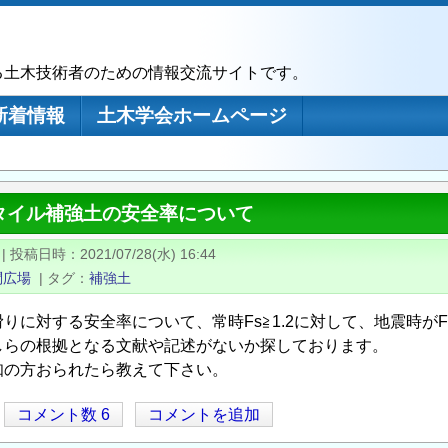
る土木技術者のための情報交流サイトです。
新着情報
土木学会ホームページ
タイル補強土の安全率について
|
投稿日時
2021/07/28(水) 16:44
問広場
|
タグ
補強土
りに対する安全率について、常時Fs≧1.2に対して、地震時がF
しらの根拠となる文献や記述がないか探しております。
知の方おられたら教えて下さい。
コメント数 6
コメントを追加