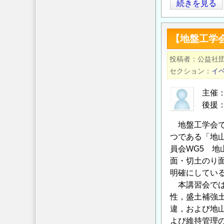
2019
続きを見る
年
5
【地盤工学
月
14
投稿者
公益社
日
セクション
イ
『盛
土
主催
補
後援
強
地盤工学会で
土
つである「地
工
員会WG5 地
法
面・切土のり
の
明確にしてい
最
本講習会では
近
性，盛土補強
の
違，および地
動
よび維持管理