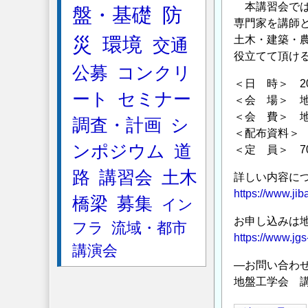
本講習会では
盤・基礎
防
専門家を講師
災
環境
土木・建築・
交通
役立てて頂け
公募
コンクリ
＜日 時＞ 201
ート
セミナー
＜会 場＞ 地
＜会 費＞ 地盤
調査・計画
シ
＜配布資料＞
ンポジウム
道
＜定 員＞ 
路
講習会
土木
詳しい内容に
https://www.ji
橋梁
募集
イン
お申し込みは
フラ
流域・都市
https://www.jg
講演会
―お問い合わ
地盤工学会 講習会担