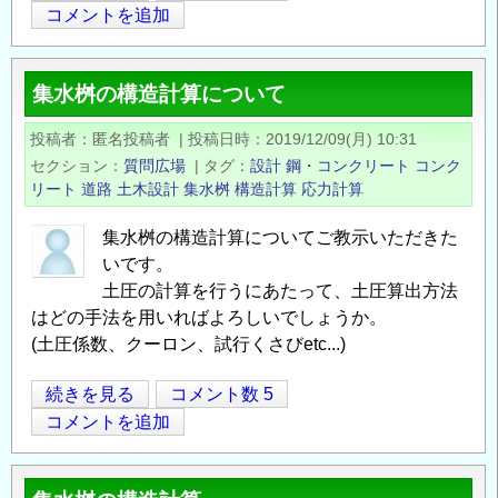
Opens in
Opens
川
コメントを追加
求
境
め
界
る
集水桝の構造計算について
内
方
の
法
投稿者
匿名投稿者
|
投稿日時
2019/12/09(月) 10:31
埋
の
セクション
質問広場
|
タグ
設計
鋼・コンクリート
コンク
設
リート
道路
土木設計
集水桝
構造計算
応力計算
管
防
集水桝の構造計算についてご教示いただきた
いです。
護
土圧の計算を行うにあたって、土圧算出方法
の
はどの手法を用いればよろしいでしょうか。
構
(土圧係数、クーロン、試行くさびetc...)
造
計
集
続きを見る
コメント数 5
算
Opens in
Opens
水
コメントを追加
の
桝
の