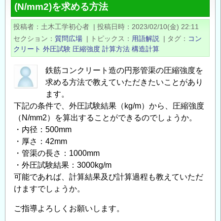
(N/mm2)を求める方法
震
時
投稿者
土木工学初心者
|
投稿日時
2023/02/10(金) 22:11
に
セクション
質問広場
|
トピックス
用語解説
|
タグ
コン
お
クリート
外圧試験
圧縮強度
計算方法
構造計算
け
る
鉄筋コンクリート造の円形管渠の圧縮強度を
液
求める方法で教えていただきたいことがあり
状
ます。
下記の条件で、外圧試験結果（kg/m）から、圧縮強度
化
（N/mm2）を算出することができるのでしょうか。
の
・内径：500mm
扱
・厚さ：42mm
い
・管渠の長さ：1000mm
（樋
・外圧試験結果：3000kg/m
門
可能であれば、計算結果及び計算過程も教えていただ
設
けますでしょうか。
計）
の
ご指導よろしくお願いします。