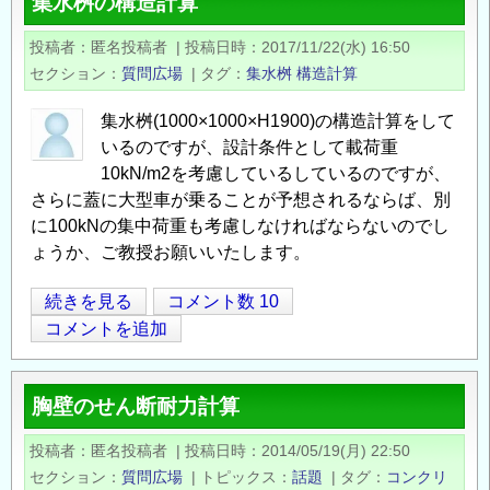
集水桝の構造計算
構
造
投稿者
匿名投稿者
|
投稿日時
2017/11/22(水) 16:50
計
セクション
質問広場
|
タグ
集水桝
構造計算
算
に
集水桝(1000×1000×H1900)の構造計算をして
つ
いるのですが、設計条件として載荷重
い
10kN/m2を考慮しているしているのですが、
て
さらに蓋に大型車が乗ることが予想されるならば、別
に100kNの集中荷重も考慮しなければならないのでし
の
ょうか、ご教授お願いいたします。
集
続きを見る
コメント数 10
Opens in
Opens
水
コメントを追加
桝
の
胸壁のせん断耐力計算
構
造
投稿者
匿名投稿者
|
投稿日時
2014/05/19(月) 22:50
計
セクション
質問広場
|
トピックス
話題
|
タグ
コンクリ