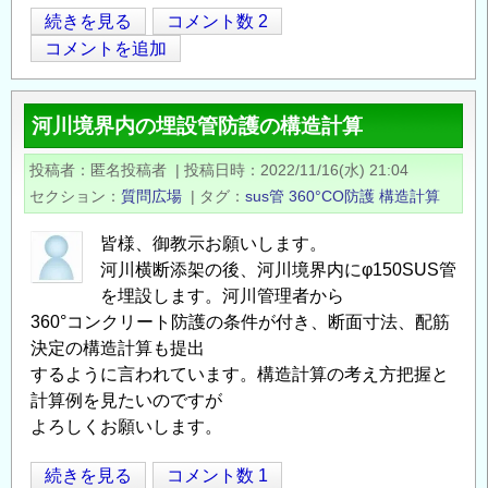
管
続きを見る
コメント数 2
Opens in
Opens
渠
コメントを追加
の
外
河川境界内の埋設管防護の構造計算
圧
試
投稿者
匿名投稿者
|
投稿日時
2022/11/16(水) 21:04
験
セクション
質問広場
|
タグ
sus管
360°CO防護
構造計算
結
果
皆様、御教示お願いします。
（kg/m）
河川横断添架の後、河川境界内にφ150SUS管
か
を埋設します。河川管理者から
ら
360°コンクリート防護の条件が付き、断面寸法、配筋
決定の構造計算も提出
圧
するように言われています。構造計算の考え方把握と
縮
計算例を見たいのですが
強
よろしくお願いします。
度
(N/mm2)
河
続きを見る
コメント数 1
を