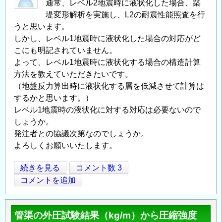
通常、レベル2地震時に液状化した場合、築
堤変形解析を実施し、L2の耐震性能照査を行
うと思います。
しかし、レベル1地震時に液状化した場合の対応がど
こにも明記されていません。
よって、レベル1地震時に液状化する場合の構造計算
方法を教えていただきたいです。
（地盤反力算出時に液状化する層を低減させて計算は
するかと思います。）
レベル1地震時の液状化に対する対応は必要ないので
しょうか。
発注者との協議次第なのでしょうか。
よろしくお願いいたします。
レ
続きを見る
コメント数 3
Opens in
Opens
ベ
コメントを追加
ル
1
管渠の外圧試験結果（kg/m）から圧縮強度
地