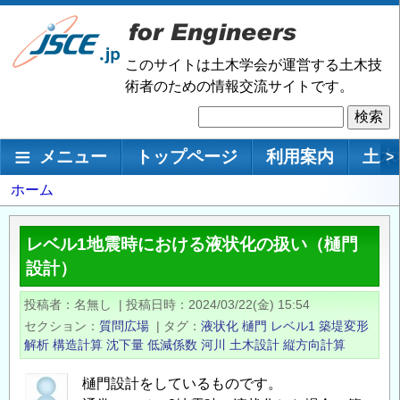
メ
イ
ン
このサイトは土木学会が運営する土木技
コ
術者のための情報交流サイトです。
ン
検
テ
索
ン
メインナビゲーション
メニュー
トップページ
利用案内
土木
>
ツ
に
パ
ホーム
移
ン
動
く
レベル1地震時における液状化の扱い（樋門
ず
設計）
投稿者
名無し
|
投稿日時
2024/03/22(金) 15:54
セクション
質問広場
|
タグ
液状化
樋門
レベル1
築堤変形
解析
構造計算
沈下量
低減係数
河川
土木設計
縦方向計算
樋門設計をしているものです。