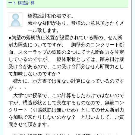
算
ート
構造計算
の
橋梁設計初心者です。
素朴な疑問があり、皆様のご意見頂きたくメ
ール致します。
●胸壁の落橋防止装置が設置されている際の、せん断
耐力照査についてですが、 胸壁分のコンクリート断
面、スターラップの鉄筋の２つにてせん断耐力を算定
しているのですが、 躯体形状としては、踏み掛け版
受け台があるので、この受け台部分はせん断耐力とし
て加味しないのですか？
確かに、示方書では見ない計算になっているのです
が・・・
大学での授業で、この計算をしたわけではないので
すが、構造形状として実在するものなので、無筋コン
クリート（引張鉄筋は無いため）としてのせん断耐力
を加味で来たりしないのかな？ と思いまして、ご質
問させて頂きます。