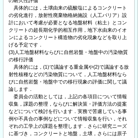
の耐久性評価
研
具体的には，土壌由来の硫酸塩によるコンクリート
究
の劣化進行，放射性廃棄物格納施設（人工バリア）設
員
計において考慮が必要となる地盤材料（粘土）とコン
公
クリートの超長期化学的相互作用，地下水由来のイオ
募
ンによるコンクリート構造物の劣化現象などを取り上
情
げる予定です．
報
(3)人工地盤材料ならびに自然岩盤・地盤中の汚染物質
の
の移行評価
具体的には，(1)で議論する重金属や(2)で議論する放
射性核種などの汚染物質について，人工地盤材料なら
びに自然岩盤・地盤中での移行現象の評価に関して議
論します．
委員会の活動としては，上記の各項目について情報
収集，課題の整理，ならびに解決策・評価方法の提案
などについて検討を行います．実務で苦慮している事
例や不具合の事例などについて情報収集を行い，それ
ぞれの工学上の課題を整理します．さらに研究ニーズ
に基づき，コンクリートと地盤，土壌，さらには原子