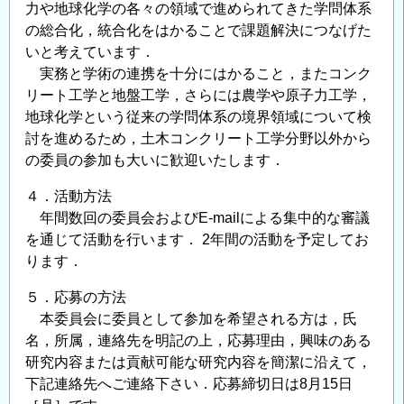
力や地球化学の各々の領域で進められてきた学問体系
の総合化，統合化をはかることで課題解決につなげた
いと考えています．
実務と学術の連携を十分にはかること，またコンク
リート工学と地盤工学，さらには農学や原子力工学，
地球化学という従来の学問体系の境界領域について検
討を進めるため，土木コンクリート工学分野以外から
の委員の参加も大いに歓迎いたします．
４．活動方法
年間数回の委員会およびE-mailによる集中的な審議
を通じて活動を行います． 2年間の活動を予定してお
ります．
５．応募の方法
本委員会に委員として参加を希望される方は，氏
名，所属，連絡先を明記の上，応募理由，興味のある
研究内容または貢献可能な研究内容を簡潔に沿えて，
下記連絡先へご連絡下さい．応募締切日は8月15日