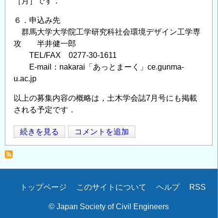
［月］です．
６．申込み先
群馬大学大学院工学研究科社会環境デザイン工学専
攻 半井健一郎
TEL/FAX 0277-30-1611
E-mail：nakarai「あっとまーく」ce.gunma-
u.ac.jp
以上の募集内容の概略は，土木学会誌7月号にも掲載
される予定です．
コ
続きを見る
コメントを追加
Opens in
Opens
ン
ク
リ
ー
Secondary
トップページ
このサイトについて
ヘルプ
RSS
ト
menu
委
© Japan Society of Civil Engineers
員