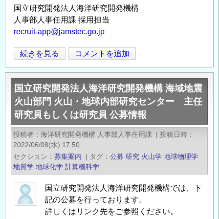
国立研究開発法人海洋研究開発機構
人事部人事任用課 採用担当
recruit-app@jamstec.go.jp
国
続きを見る
コメントを追加
Opens in
Opens
立
研
国立研究開発法人海洋研究開発機構 海域地震
究
火山部門 火山・地球内部研究センター 主任
開
研究員もしくは研究員 公募情報
発
法
投稿者
海洋研究開発機構 人事部人事任用課
|
投稿日時
人
2022/06/08(水) 17:50
海
セクション
募集案内
|
タグ
公募
研究
火山学
地球物理学
洋
地質学
地球化学
計算機科学
研
究
国立研究開発法人海洋研究開発機構では、下
記の公募を行っております。
開
詳しくはリンク先をご参照ください。
発