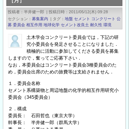
［月］
研
構
投稿者
半井健一郎
|
投稿日時
2011/05/12(木) 09:28
究
火
セクション
募集案内
|
タグ
地盤
セメント
コンクリート
公
員
山・
募
委員会
相互作用
地球化学
セメント改良土
耐久性
環境
も
地
し
球
土木学会コンクリート委員会では，下記の研
く
内
究小委員会を発足させることになりました．
は
部
積極的に活動に参加してくださる委員を募集
研
研
しますので，奮ってご応募下さい．
究
究
なお，本委員会はコンクリート委員会3種委員会のた
員
セ
め，委員会出席のための旅費等は支給されません．
公
ン
１．委員会名称
募
タ
セメント系構築物と周辺地盤の化学的相互作用研究小
情
ー
委員会（345委員会）
報
地
の
球
２．構成
内
委員長： 石田哲也（東京大学）
部
幹事長： 半井健一郎（群馬大学）