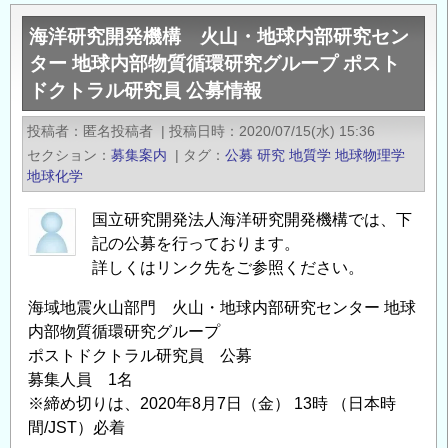
セ
研
海洋研究開発機構 火山・地球内部研究セン
ン
究
ター 地球内部物質循環研究グループ ポスト
タ
開
ドクトラル研究員 公募情報
ー
発
主
法
投稿者
匿名投稿者
|
投稿日時
2020/07/15(水) 15:36
任
人
セクション
募集案内
|
タグ
公募
研究
地質学
地球物理学
研
海
地球化学
究
洋
員、
研
国立研究開発法人海洋研究開発機構では、下
副
究
記の公募を行っております。
主
開
詳しくはリンク先をご参照ください。
任
発
海域地震火山部門 火山・地球内部研究センター 地球
研
機
内部物質循環研究グループ
究
構
ポストドクトラル研究員 公募
員
海
募集人員 1名
も
域
※締め切りは、2020年8月7日（金） 13時 （日本時
し
地
間/JST）必着
く
震