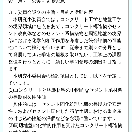
物
委 員： 公募による委員
質
３．委員会設立の主旨・目的と活動内容
循
本研究小委員会では，コンクリート工学と地盤工学
環
の境界領域に焦点をあて，コンクリート構造物やセメ
研
ント改良体などのセメント系構築物と周辺地盤の境界
究
部における化学的相互作用を考慮した統合評価の可能
グ
性について検討を行います．従来まで別々の分野とし
ル
て発展してきた学術の垣根を取り払い，工学上の課題
ー
整理を行うとともに，新しい学問領域の創出を目指し
プ
ます．
ポ
本研究小委員会の検討項目としては，以下を予定し
ス
ています。
ト
(1)コンクリートと地盤材料の中間的なセメント系材料
ド
の長期耐久性評価
ク
具体的には，セメント固化処理地盤の長期力学安定
ト
性，およびセメント固化した汚染土壌における重金属
ラ
の封じ込め性能の評価などを念頭に置いています．
(2)周辺地盤の化学的作用を受けたコンクリート構造物
ル