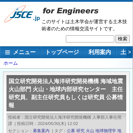
メ
イ
ン
このサイトは土木学会が運営する土木技
コ
術者のための情報交流サイトです。
ン
検
テ
索
ン
メインナビゲーション
メニュー
トップページ
利用案内
土木
>
ツ
に
パ
ホーム
移
ン
動
く
国立研究開発法人海洋研究開発機構 海域地震
ず
火山部門 火山・地球内部研究センター 主任
研究員、副主任研究員もしくは研究員 公募情
報
投稿者
国立研究開発法人海洋研究開発機構 人事部人事任用
課
|
投稿日時
2024/05/30(木) 12:02
セクション
募集案内
|
タグ
公募
研究
火山
地球物理学
地