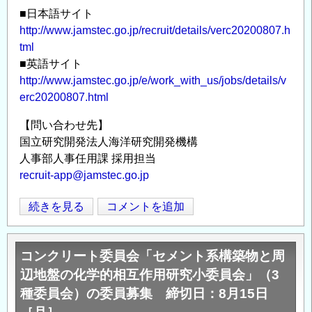
は
火
■日本語サイト
研
山
http://www.jamstec.go.jp/recruit/details/verc20200807.h
究
tml
部
員
■英語サイト
門
http://www.jamstec.go.jp/e/work_with_us/jobs/details/v
公
火
erc20200807.html
募
山・
情
地
【問い合わせ先】
報
球
国立研究開発法人海洋研究開発機構
の
内
人事部人事任用課 採用担当
部
recruit-app@jamstec.go.jp
研
究
海
続きを見る
コメントを追加
Opens in
Opens
セ
洋
ン
研
コンクリート委員会「セメント系構築物と周
タ
究
辺地盤の化学的相互作用研究小委員会」（3
ー
開
主
種委員会）の委員募集 締切日：8月15日
発
任
機