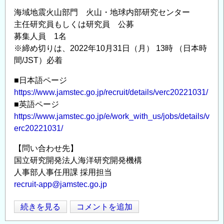
機
海域地震火山部門 火山・地球内部研究センター
構
主任研究員もしくは研究員 公募
海
募集人員 1名
域
※締め切りは、2022年10月31日（月） 13時 （日本時
地
間/JST）必着
震
■日本語ページ
火
https://www.jamstec.go.jp/recruit/details/verc20221031/
山
■英語ページ
部
https://www.jamstec.go.jp/e/work_with_us/jobs/details/v
門
erc20221031/
火
山・
【問い合わせ先】
地
国立研究開発法人海洋研究開発機構
球
人事部人事任用課 採用担当
内
recruit-app@jamstec.go.jp
部
研
国
続きを見る
コメントを追加
Opens in
Opens
究
立