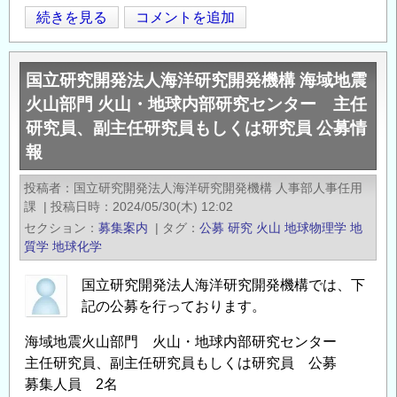
ン
国
続きを見る
コメントを追加
Opens in
Opens
タ
立
ー
研
国立研究開発法人海洋研究開発機構 海域地震
プ
究
レ
火山部門 火山・地球内部研究センター 主任
開
ー
研究員、副主任研究員もしくは研究員 公募情
発
ト
報
法
構
人
投稿者
国立研究開発法人海洋研究開発機構 人事部人事任用
造
海
課
|
投稿日時
2024/05/30(木) 12:02
研
洋
セクション
募集案内
|
タグ
公募
研究
火山
地球物理学
地
究
研
質学
地球化学
グ
究
ル
開
国立研究開発法人海洋研究開発機構では、下
ー
発
記の公募を行っております。
プ
機
海域地震火山部門 火山・地球内部研究センター
ポ
構
主任研究員、副主任研究員もしくは研究員 公募
ス
海
募集人員 2名
ト
域