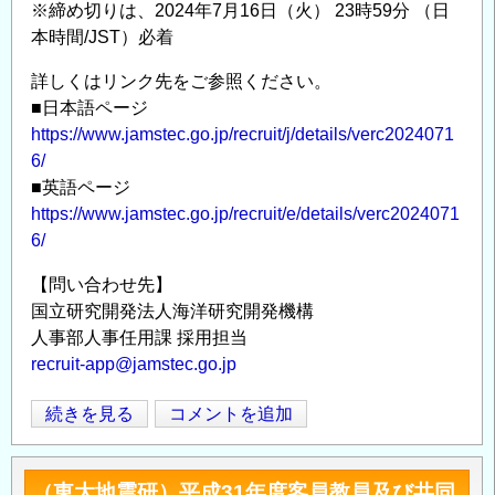
※締め切りは、2024年7月16日（火） 23時59分 （日
ド
地
本時間/JST）必着
ク
震
ト
火
詳しくはリンク先をご参照ください。
ラ
山
■日本語ページ
ル
https://www.jamstec.go.jp/recruit/j/details/verc2024071
部
研
6/
門
究
■英語ページ
火
員
https://www.jamstec.go.jp/recruit/e/details/verc2024071
山・
公
6/
地
募
球
【問い合わせ先】
情
内
国立研究開発法人海洋研究開発機構
報
部
人事部人事任用課 採用担当
の
研
recruit-app@jamstec.go.jp
究
セ
国
続きを見る
コメントを追加
Opens in
Opens
ン
立
タ
研
（東大地震研）平成31年度客員教員及び共同
ー