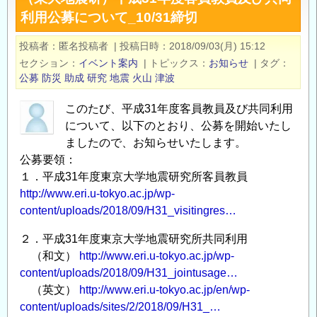
究
利用公募について_10/31締切
地
開
球
発
投稿者
匿名投稿者
|
投稿日時
2018/09/03(月) 15:12
物
法
セクション
イベント案内
|
トピックス
お知らせ
|
タグ
理
人
公募
防災
助成
研究
地震
火山
津波
観
海
測
洋
このたび、平成31年度客員教員及び共同利用
研
研
について、以下のとおり、公募を開始いたし
究
究
ましたので、お知らせいたします。
グ
公募要領：
開
ル
１．平成31年度東京大学地震研究所客員教員
発
http://www.eri.u-tokyo.ac.jp/wp-
ー
機
content/uploads/2018/09/H31_visitingres…
プ
構
主
海
２．平成31年度東京大学地震研究所共同利用
任
域
（和文）
http://www.eri.u-tokyo.ac.jp/wp-
研
地
content/uploads/2018/09/H31_jointusage…
究
震
（英文）
http://www.eri.u-tokyo.ac.jp/en/wp-
員、
火
content/uploads/sites/2/2018/09/H31_…