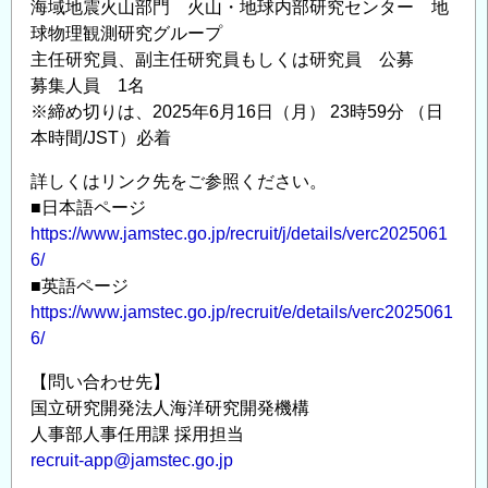
海域地震火山部門 火山・地球内部研究センター 地
機
球物理観測研究グループ
構
主任研究員、副主任研究員もしくは研究員 公募
海
募集人員 1名
域
※締め切りは、2025年6月16日（月） 23時59分 （日
地
本時間/JST）必着
震
火
詳しくはリンク先をご参照ください。
山
■日本語ページ
部
https://www.jamstec.go.jp/recruit/j/details/verc2025061
門
6/
地
■英語ページ
https://www.jamstec.go.jp/recruit/e/details/verc2025061
震
6/
発
生
【問い合わせ先】
帯
国立研究開発法人海洋研究開発機構
研
人事部人事任用課 採用担当
究
recruit-app@jamstec.go.jp
セ