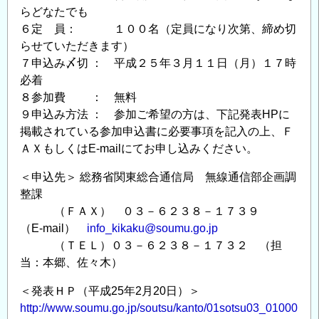
らどなたでも
６定 員： １００名（定員になり次第、締め切
らせていただきます）
７申込み〆切 ： 平成２５年３月１１日（月）１７時
必着
８参加費 ： 無料
９申込み方法 ： 参加ご希望の方は、下記発表HPに
掲載されている参加申込書に必要事項を記入の上、Ｆ
ＡＸもしくはE-mailにてお申し込みください。
＜申込先＞ 総務省関東総合通信局 無線通信部企画調
整課
（ＦＡＸ） ０３－６２３８－１７３９
（E-mail）
info_kikaku@soumu.go.jp
（ＴＥＬ）０３－６２３８－１７３２ （担
当：本郷、佐々木）
＜発表ＨＰ（平成25年2月20日）＞
http://www.soumu.go.jp/soutsu/kanto/01sotsu03_01000