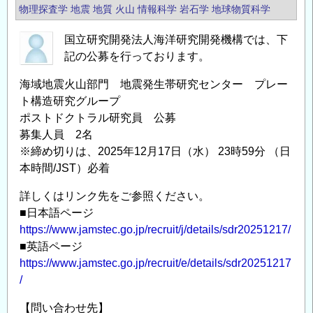
物理探査学
地震
地質
火山
情報科学
岩石学
地球物質科学
国立研究開発法人海洋研究開発機構では、下
記の公募を行っております。
海域地震火山部門 地震発生帯研究センター プレー
ト構造研究グループ
ポストドクトラル研究員 公募
募集人員 2名
※締め切りは、2025年12月17日（水） 23時59分 （日
本時間/JST）必着
詳しくはリンク先をご参照ください。
■日本語ページ
https://www.jamstec.go.jp/recruit/j/details/sdr20251217/
■英語ページ
https://www.jamstec.go.jp/recruit/e/details/sdr20251217
/
【問い合わせ先】