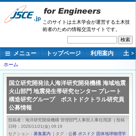
メ
イ
ン
このサイトは土木学会が運営する土木技
コ
術者のための情報交流サイトです。
ン
検
テ
索
ン
メインナビゲーション
メニュー
トップページ
利用案内
土木
>
ツ
に
パ
ホーム
移
ン
動
く
国立研究開発法人海洋研究開発機構 海域地震
ず
火山部門 地震発生帯研究センター プレート
構造研究グループ ポストドクトラル研究員
公募情報
投稿者
海洋研究開発機構 管理部門人事部人事任用課
|
投稿
日時
2025/11/21(金) 09:19
セクション
募集案内
|
タグ
公募
ポスドク
固体地球物理学