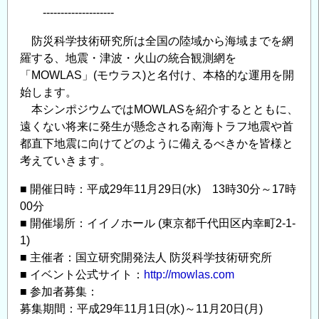
究
--------------------
共
員、
同
副
防災科学技術研究所は全国の陸域から海域までを網
利
主
羅する、地震・津波・火山の統合観測網を
用
「MOWLAS」(モウラス)と名付け、本格的な運用を開
任
公
始します。
研
募
本シンポジウムではMOWLASを紹介するとともに、
究
に
遠くない将来に発生が懸念される南海トラフ地震や首
員
つ
都直下地震に向けてどのように備えるべきかを皆様と
も
い
考えていきます。
し
て
く
■ 開催日時：平成29年11月29日(水) 13時30分～17時
_10/31
は
00分
締
研
■ 開催場所：イイノホール (東京都千代田区内幸町2-1-
切
究
1)
の
員
■ 主催者：国立研究開発法人 防災科学技術研究所
公
■ イベント公式サイト：
http://mowlas.com
募
■ 参加者募集：
情
募集期間：平成29年11月1日(水)～11月20日(月)