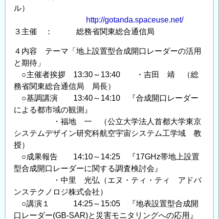
海
ル）
統
http://gotanda.spaceuse.net/
合
３主催 ： 総務省関東総合通信局
観
４内容 テーマ「地上設置型合成開口レーダーの活用
測
と期待」
網
○主催者挨拶 13:30～13:40 ・吉田 靖 （総
の
務省関東総合通信局 局長）
誕
○基調講演 13:40～14:10 『合成開口レーダー
生
による都市域の観測』
～
・福地 一 （公立大学法人首都大学東京
開
システムデザイン研究科航空宇宙システム工学域 教
催
授）
案
○成果報告 14:10～14:25 『17GHz帯地上設置
内
型合成開口レーダーに関する調査検討会』
の
・中里 光弘（エヌ・ティ・ティ アドバ
ンステクノロジ株式会社）
○講演１ 14:25～15:05 『地表設置型合成開
口レーダー(GB-SAR)と災害モニタリングへの応用』