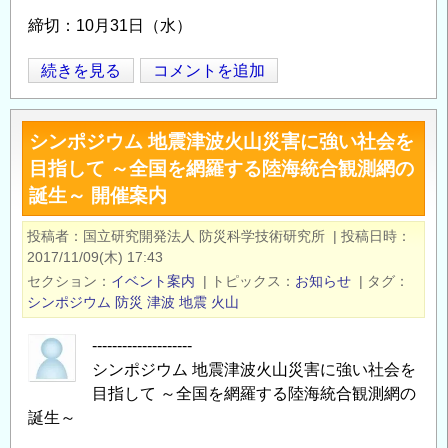
副
山
締切：10月31日（水）
主
部
任
門
（東
続きを見る
コメントを追加
研
火
Opens in
Opens
大
究
山・
地
員
地
シンポジウム 地震津波火山災害に強い社会を
震
も
球
目指して ～全国を網羅する陸海統合観測網の
研）
し
内
誕生～ 開催案内
平
く
部
成
は
研
投稿者
国立研究開発法人 防災科学技術研究所
|
投稿日時
31
研
究
2017/11/09(木) 17:43
年
究
セ
セクション
イベント案内
|
トピックス
お知らせ
|
タグ
度
員
シンポジウム
防災
津波
地震
火山
ン
客
公
タ
員
--------------------
募
ー
シンポジウム 地震津波火山災害に強い社会を
教
情
主
目指して ～全国を網羅する陸海統合観測網の
員
報
任
誕生～
及
の
研
び