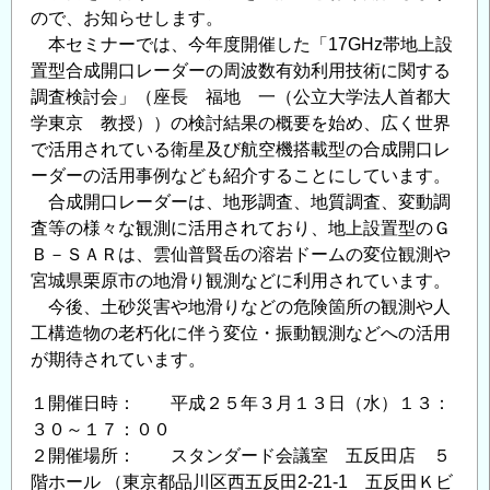
強
ので、お知らせします。
い
本セミナーでは、今年度開催した「17GHz帯地上設
社
置型合成開口レーダーの周波数有効利用技術に関する
会
調査検討会」（座長 福地 一（公立大学法人首都大
を
学東京 教授））の検討結果の概要を始め、広く世界
目
で活用されている衛星及び航空機搭載型の合成開口レ
指
ーダーの活用事例なども紹介することにしています。
し
合成開口レーダーは、地形調査、地質調査、変動調
て
査等の様々な観測に活用されており、地上設置型のＧ
～
Ｂ－ＳＡＲは、雲仙普賢岳の溶岩ドームの変位観測や
全
宮城県栗原市の地滑り観測などに利用されています。
今後、土砂災害や地滑りなどの危険箇所の観測や人
国
工構造物の老朽化に伴う変位・振動観測などへの活用
を
が期待されています。
網
羅
１開催日時： 平成２５年３月１３日（水）１３：
す
３０～１７：００
る
２開催場所： スタンダード会議室 五反田店 ５
陸
階ホール （東京都品川区西五反田2-21-1 五反田Ｋビ