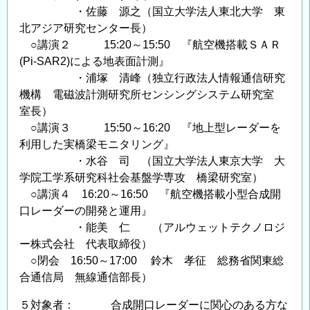
・佐藤 源之（国立大学法人東北大学 東
北アジア研究センター長）
○講演２ 15:20～15:50 『航空機搭載ＳＡＲ
(Pi-SAR2)による地表面計測』
・浦塚 清峰（独立行政法人情報通信研究
機構 電磁波計測研究所センシングシステム研究室
室長）
○講演３ 15:50～16:20 『地上型レーダーを
利用した実橋梁モニタリング』
・水谷 司 （国立大学法人東京大学 大
学院工学系研究科社会基盤学専攻 橋梁研究室）
○講演４ 16:20～16:50 『航空機搭載小型合成開
口レーダーの開発と運用』
・能美 仁 （アルウェットテクノロジ
ー株式会社 代表取締役）
○閉会 16:50～17:00 鈴木 孝征 総務省関東総
合通信局 無線通信部長）
５対象者： 合成開口レーダーに関心のある方な