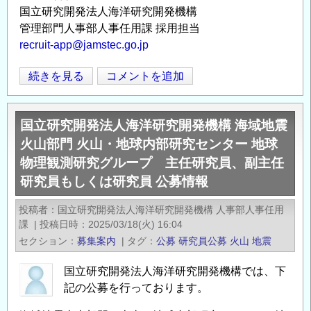
国立研究開発法人海洋研究開発機構
管理部門人事部人事任用課 採用担当
recruit-app@jamstec.go.jp
国
続きを見る
コメントを追加
Opens in
Opens
立
研
国立研究開発法人海洋研究開発機構 海域地震
究
火山部門 火山・地球内部研究センター 地球
開
物理観測研究グループ 主任研究員、副主任
発
研究員もしくは研究員 公募情報
法
人
投稿者
国立研究開発法人海洋研究開発機構 人事部人事任用
海
課
|
投稿日時
2025/03/18(火) 16:04
洋
セクション
募集案内
|
タグ
公募
研究員公募
火山
地震
研
究
国立研究開発法人海洋研究開発機構では、下
開
記の公募を行っております。
発