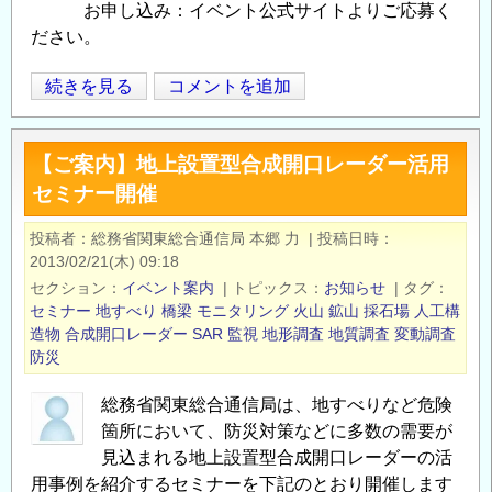
報
お申し込み：イベント公式サイトよりご応募く
の
ださい。
シ
続きを見る
コメントを追加
Opens in
Opens
ン
ポ
【ご案内】地上設置型合成開口レーダー活用
ジ
セミナー開催
ウ
ム
投稿者
総務省関東総合通信局 本郷 力
|
投稿日時
地
2013/02/21(木) 09:18
震
セクション
イベント案内
|
トピックス
お知らせ
|
タグ
津
セミナー
地すべり
橋梁
モニタリング
火山
鉱山
採石場
人工構
波
造物
合成開口レーダー
SAR
監視
地形調査
地質調査
変動調査
防災
火
山
総務省関東総合通信局は、地すべりなど危険
災
箇所において、防災対策などに多数の需要が
害
見込まれる地上設置型合成開口レーダーの活
に
用事例を紹介するセミナーを下記のとおり開催します