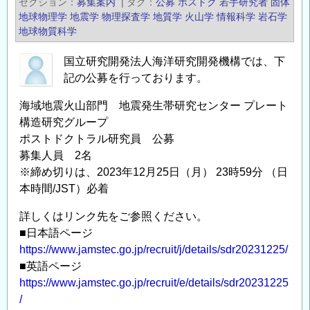
セクション
募集案内
|
タグ
公募
ポスドク
若手研究者
固体
報
研
地球物理学
地震学
物理探査学
地質学
火山学
情報科学
岩石学
の
究
地球物質科学
開
国立研究開発法人海洋研究開発機構では、下
発
記の公募を行っております。
機
構
海域地震火山部門 地震発生帯研究センター プレート
海
構造研究グループ
域
ポストドクトラル研究員 公募
地
募集人員 2名
震
※締め切りは、2023年12月25日（月） 23時59分 （日
火
本時間/JST）必着
山
詳しくはリンク先をご参照ください。
部
■日本語ページ
門
https://www.jamstec.go.jp/recruit/j/details/sdr20231225/
地
■英語ページ
震
https://www.jamstec.go.jp/recruit/e/details/sdr20231225
発
/
生