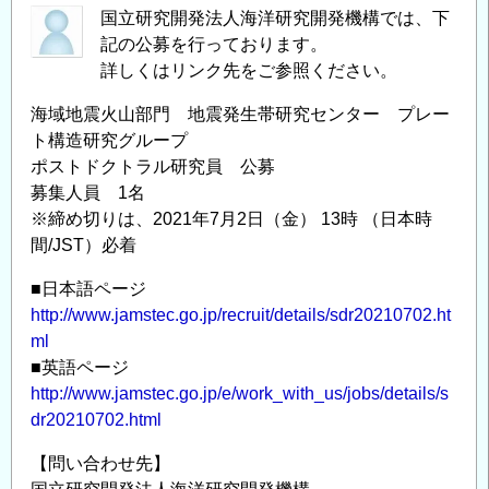
国立研究開発法人海洋研究開発機構では、下
発
プ
記の公募を行っております。
機
ポ
詳しくはリンク先をご参照ください。
構
ス
海
ト
海域地震火山部門 地震発生帯研究センター プレー
域
ド
ト構造研究グループ
地
ク
ポストドクトラル研究員 公募
震
ト
募集人員 1名
火
ラ
※締め切りは、2021年7月2日（金） 13時 （日本時
山
ル
間/JST）必着
部
研
■日本語ページ
門
究
http://www.jamstec.go.jp/recruit/details/sdr20210702.ht
地
員
ml
震
公
■英語ページ
発
募
http://www.jamstec.go.jp/e/work_with_us/jobs/details/s
生
情
dr20210702.html
帯
報
研
の
【問い合わせ先】
究