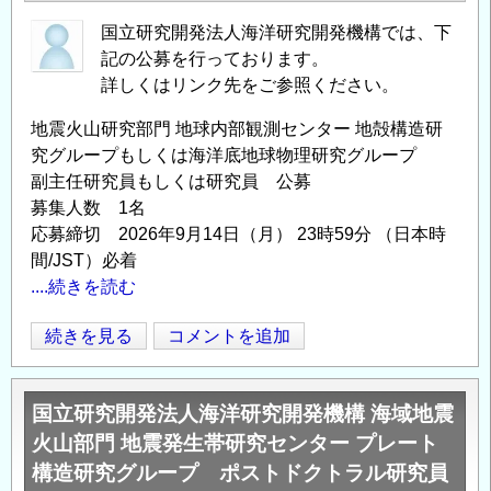
国立研究開発法人海洋研究開発機構では、下
記の公募を行っております。
詳しくはリンク先をご参照ください。
地震火山研究部門 地球内部観測センター 地殻構造研
究グループもしくは海洋底地球物理研究グループ
副主任研究員もしくは研究員 公募
募集人数 1名
応募締切 2026年9月14日（月） 23時59分 （日本時
間/JST）必着
....続きを読む
海
続きを見る
コメントを追加
Opens in
Opens
洋
研
国立研究開発法人海洋研究開発機構 海域地震
究
火山部門 地震発生帯研究センター プレート
開
構造研究グループ ポストドクトラル研究員
発