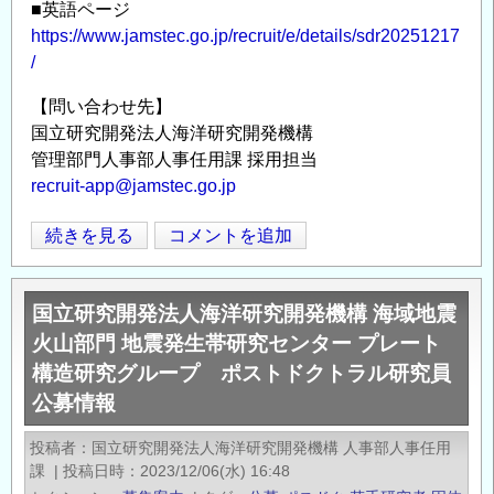
■英語ページ
タ
https://www.jamstec.go.jp/recruit/e/details/sdr20251217
ー
/
副
主
【問い合わせ先】
任
国立研究開発法人海洋研究開発機構
研
管理部門人事部人事任用課 採用担当
究
recruit-app@jamstec.go.jp
員
も
国
続きを見る
コメントを追加
Opens in
Opens
し
立
く
研
国立研究開発法人海洋研究開発機構 海域地震
は
究
火山部門 地震発生帯研究センター プレート
研
開
究
構造研究グループ ポストドクトラル研究員
発
員
公募情報
法
公
人
投稿者
国立研究開発法人海洋研究開発機構 人事部人事任用
募
海
課
|
投稿日時
2023/12/06(水) 16:48
情
洋