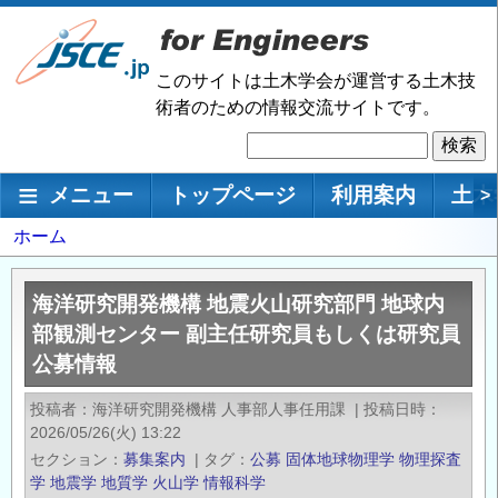
メ
イ
ン
このサイトは土木学会が運営する土木技
コ
術者のための情報交流サイトです。
ン
検
テ
索
ン
メインナビゲーション
メニュー
トップページ
利用案内
土木
>
ツ
に
パ
ホーム
移
ン
動
く
海洋研究開発機構 地震火山研究部門 地球内
ず
部観測センター 副主任研究員もしくは研究員
公募情報
投稿者
海洋研究開発機構 人事部人事任用課
|
投稿日時
2026/05/26(火) 13:22
セクション
募集案内
|
タグ
公募
固体地球物理学
物理探査
学
地震学
地質学
火山学
情報科学