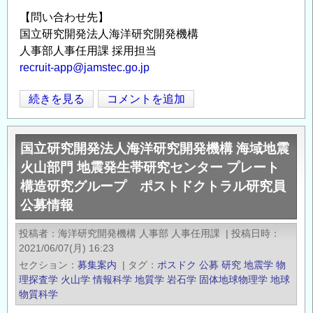
帯
【問い合わせ先】
研
国立研究開発法人海洋研究開発機構
究
人事部人事任用課 採用担当
セ
recruit-app@jamstec.go.jp
ン
国
続きを見る
コメントを追加
タ
Opens in
Opens
立
ー
研
プ
国立研究開発法人海洋研究開発機構 海域地震
究
レ
火山部門 地震発生帯研究センター プレート
開
ー
構造研究グループ ポストドクトラル研究員
発
ト
公募情報
法
構
人
造
投稿者
海洋研究開発機構 人事部 人事任用課
|
投稿日時
海
研
2021/06/07(月) 16:23
洋
究
セクション
募集案内
|
タグ
ポスドク
公募
研究
地震学
物
研
グ
理探査学
火山学
情報科学
地質学
岩石学
固体地球物理学
地球
究
ル
物質科学
開
ー