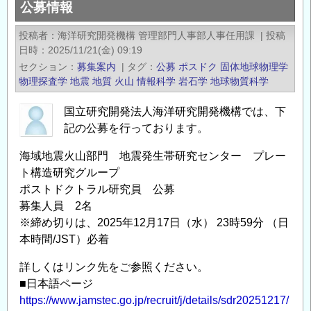
公募情報
機
構
投稿者
海洋研究開発機構 管理部門人事部人事任用課
|
投稿
地
日時
2025/11/21(金) 09:19
震
セクション
募集案内
|
タグ
公募
ポスドク
固体地球物理学
火
物理探査学
地震
地質
火山
情報科学
岩石学
地球物質科学
山
研
国立研究開発法人海洋研究開発機構では、下
究
記の公募を行っております。
部
海域地震火山部門 地震発生帯研究センター プレー
門
ト構造研究グループ
地
ポストドクトラル研究員 公募
球
募集人員 2名
内
※締め切りは、2025年12月17日（水） 23時59分 （日
部
本時間/JST）必着
観
測
詳しくはリンク先をご参照ください。
■日本語ページ
セ
https://www.jamstec.go.jp/recruit/j/details/sdr20251217/
ン