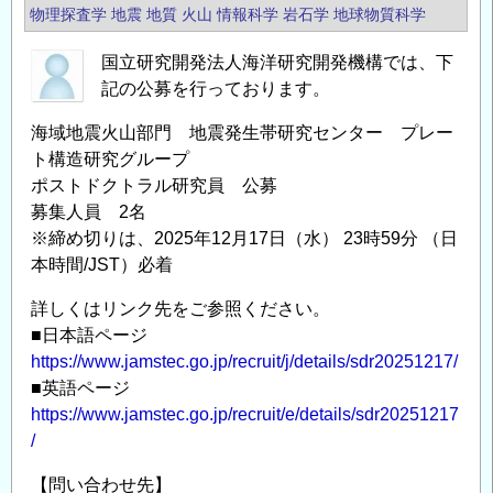
物理探査学
地震
地質
火山
情報科学
岩石学
地球物質科学
国立研究開発法人海洋研究開発機構では、下
記の公募を行っております。
海域地震火山部門 地震発生帯研究センター プレー
ト構造研究グループ
ポストドクトラル研究員 公募
募集人員 2名
※締め切りは、2025年12月17日（水） 23時59分 （日
本時間/JST）必着
詳しくはリンク先をご参照ください。
■日本語ページ
https://www.jamstec.go.jp/recruit/j/details/sdr20251217/
■英語ページ
https://www.jamstec.go.jp/recruit/e/details/sdr20251217
/
【問い合わせ先】