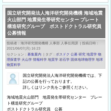
立
プ
研
レ
国立研究開発法人海洋研究開発機構 海域地震
究
ー
火山部門 地震発生帯研究センター プレート
開
ト
構造研究グループ ポストドクトラル研究員
発
構
公募情報
法
造
人
研
投稿者
海洋研究開発機構 人事部 人事任用課
|
投稿日時
海
究
2021/06/07(月) 16:23
洋
グ
セクション
募集案内
|
タグ
ポスドク
公募
研究
地震学
物
研
理探査学
火山学
情報科学
地質学
岩石学
固体地球物理学
地球
ル
究
物質科学
ー
開
プ
国立研究開発法人海洋研究開発機構では、下
発
ポ
記の公募を行っております。
機
ス
詳しくはリンク先をご参照ください。
構
ト
海
ド
海域地震火山部門 地震発生帯研究センター プレー
域
ト構造研究グループ
ク
地
ポストドクトラル研究員 公募
ト