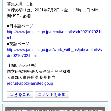
震
募集人員 1名
ラ
火
※締め切りは、2021年7月2日（金） 13時 （日本時
ル
山
間/JST）必着
研
部
究
■日本語ページ
門
員
http://www.jamstec.go.jp/recruit/details/sdr20210702.ht
地
公
ml
震
募
■英語ページ
発
情
http://www.jamstec.go.jp/e/work_with_us/jobs/details/s
生
報
dr20210702.html
帯
の
研
【問い合わせ先】
究
国立研究開発法人海洋研究開発機構
セ
人事部人事任用課 採用担当
ン
recruit-app@jamstec.go.jp
タ
国
続きを見る
コメントを追加
ー
Opens in
Opens
立
海
研
底