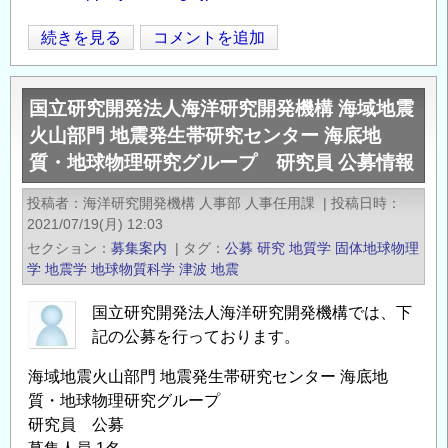
ン
国
続きを見る
コメントを追加
タ
Opens in
Opens
立
ー
研
プ
国立研究開発法人海洋研究開発機構 海域地震
究
レ
火山部門 地震発生帯研究センター 海底地
開
ー
質・地球物理研究グループ 研究員 公募情報
発
ト
法
構
投稿者
海洋研究開発機構 人事部 人事任用課
|
投稿日時
人
造
2021/07/19(月) 12:03
海
研
セクション
募集案内
|
タグ
公募
研究
地質学
固体地球物理
洋
究
学
地震学
地球物質科学
津波
地震
研
グ
究
国立研究開発法人海洋研究開発機構では、下
ル
記の公募を行っております。
開
ー
発
プ
海域地震火山部門 地震発生帯研究センター 海底地
機
ポ
質・地球物理研究グループ
構
ス
研究員 公募
海
ト