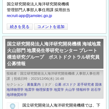
国立研究開発法人海洋研究開発機構
管理部門人事部人事任用課 採用担当
recruit-app@jamstec.go.jp
国
続きを見る
コメントを追加
Opens in
Opens
立
研
国立研究開発法人海洋研究開発機構 海域地震
究
火山部門 地震発生帯研究センター プレート
開
構造研究グループ ポストドクトラル研究員
発
公募情報
法
人
投稿者
国立研究開発法人海洋研究開発機構 人事部人事任用
海
課
|
投稿日時
2023/12/06(水) 16:48
洋
セクション
募集案内
|
タグ
公募
ポスドク
若手研究者
固体
研
地球物理学
地震学
物理探査学
地質学
火山学
情報科学
岩石学
究
地球物質科学
開
国立研究開発法人海洋研究開発機構では、下
発