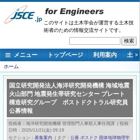
メ
イ
ン
このサイトは土木学会が運営する土木技
コ
術者のための情報交流サイトです。
ン
検
テ
索
ン
メインナビゲーション
メニュー
トップページ
利用案内
土木
>
ツ
に
パ
ホーム
移
ン
動
く
国立研究開発法人海洋研究開発機構 海域地震
ず
火山部門 地震発生帯研究センター プレート
構造研究グループ ポストドクトラル研究員
公募情報
投稿者
海洋研究開発機構 管理部門人事部人事任用課
|
投稿
日時
2025/11/21(金) 09:19
セクション
募集案内
|
タグ
公募
ポスドク
固体地球物理学