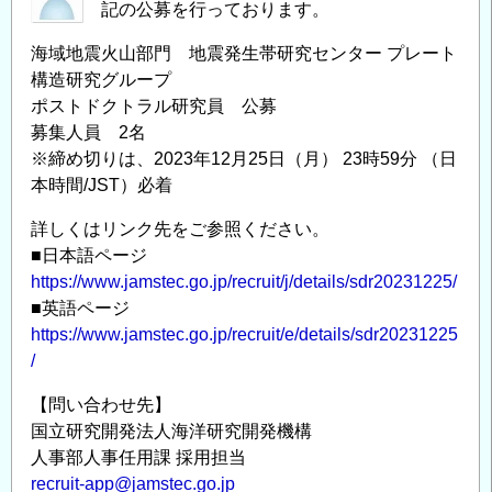
記の公募を行っております。
機
構
海域地震火山部門 地震発生帯研究センター プレート
海
構造研究グループ
域
ポストドクトラル研究員 公募
地
募集人員 2名
震
※締め切りは、2023年12月25日（月） 23時59分 （日
火
本時間/JST）必着
山
詳しくはリンク先をご参照ください。
部
■日本語ページ
門
https://www.jamstec.go.jp/recruit/j/details/sdr20231225/
地
■英語ページ
震
https://www.jamstec.go.jp/recruit/e/details/sdr20231225
発
/
生
帯
【問い合わせ先】
研
国立研究開発法人海洋研究開発機構
究
人事部人事任用課 採用担当
セ
recruit-app@jamstec.go.jp