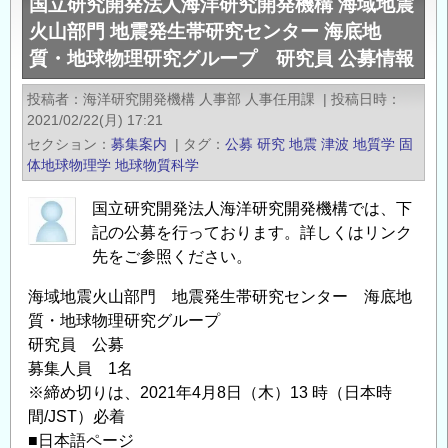
国立研究開発法人海洋研究開発機構 海域地震
究
地
火山部門 地震発生帯研究センター 海底地
開
質・
質・地球物理研究グループ 研究員 公募情報
発
地
法
球
投稿者
海洋研究開発機構 人事部 人事任用課
|
投稿日時
人
物
2021/02/22(月) 17:21
海
理
セクション
募集案内
|
タグ
公募
研究
地震
津波
地質学
固
洋
研
体地球物理学
地球物質科学
研
究
究
国立研究開発法人海洋研究開発機構では、下
グ
記の公募を行っております。詳しくはリンク
開
ル
先をご参照ください。
発
ー
機
プ
海域地震火山部門 地震発生帯研究センター 海底地
構
研
質・地球物理研究グループ
海
究
研究員 公募
域
員
募集人員 1名
地
公
※締め切りは、2021年4月8日（木）13 時（日本時
震
募
間/JST）必着
火
情
■日本語ページ