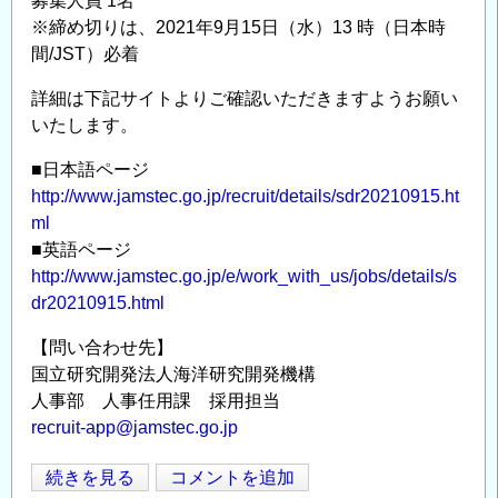
募集人員 1名
域
ド
※締め切りは、2021年9月15日（水）13 時（日本時
地
ク
間/JST）必着
震
ト
詳細は下記サイトよりご確認いただきますようお願い
火
ラ
いたします。
山
ル
部
研
■日本語ページ
門
究
http://www.jamstec.go.jp/recruit/details/sdr20210915.ht
地
員
ml
震
公
■英語ページ
発
募
http://www.jamstec.go.jp/e/work_with_us/jobs/details/s
生
情
dr20210915.html
帯
報
【問い合わせ先】
研
の
国立研究開発法人海洋研究開発機構
究
人事部 人事任用課 採用担当
セ
recruit-app@jamstec.go.jp
ン
タ
国
続きを見る
コメントを追加
ー
Opens in
Opens