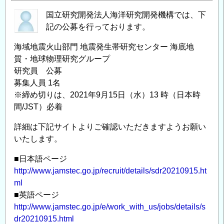
国立研究開発法人海洋研究開発機構では、下
記の公募を行っております。
海域地震火山部門 地震発生帯研究センター 海底地
質・地球物理研究グループ
研究員 公募
募集人員 1名
※締め切りは、2021年9月15日（水）13 時（日本時
間/JST）必着
詳細は下記サイトよりご確認いただきますようお願い
いたします。
■日本語ページ
http://www.jamstec.go.jp/recruit/details/sdr20210915.ht
ml
■英語ページ
http://www.jamstec.go.jp/e/work_with_us/jobs/details/s
dr20210915.html