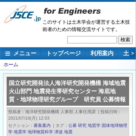
メ
イ
ン
このサイトは土木学会が運営する土木技
コ
術者のための情報交流サイトです。
ン
検
テ
索
ン
メインナビゲーション
メニュー
トップページ
利用案内
土木
>
ツ
に
パ
ホーム
移
ン
動
く
国立研究開発法人海洋研究開発機構 海域地震
ず
火山部門 地震発生帯研究センター 海底地
質・地球物理研究グループ 研究員 公募情報
投稿者
海洋研究開発機構 人事部 人事任用課
|
投稿日時
2021/07/19(月) 12:03
セクション
募集案内
|
タグ
公募
研究
地質学
固体地球物理
学
地震学
地球物質科学
津波
地震