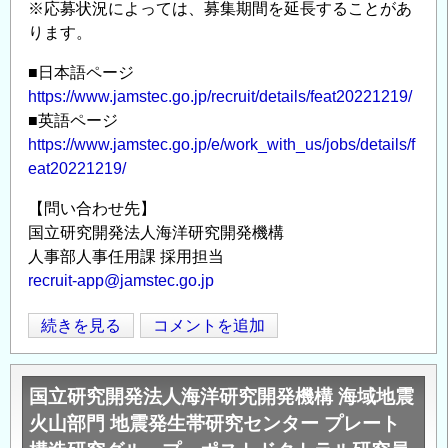
ト
※応募状況によっては、募集期間を延長することがあ
の
ります。
■日本語ページ
https://www.jamstec.go.jp/recruit/details/feat20221219/
■英語ページ
https://www.jamstec.go.jp/e/work_with_us/jobs/details/f
eat20221219/
【問い合わせ先】
国立研究開発法人海洋研究開発機構
人事部人事任用課 採用担当
recruit-app@jamstec.go.jp
国
続きを見る
コメントを追加
Opens in
Opens
立
研
国立研究開発法人海洋研究開発機構 海域地震
究
火山部門 地震発生帯研究センター プレート
開