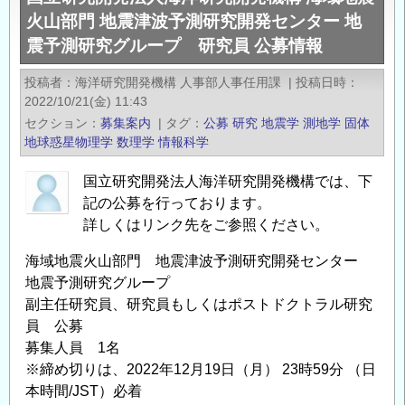
ロ
ト
火山部門 地震津波予測研究開発センター 地
ジ
ド
震予測研究グループ 研究員 公募情報
ェ
ク
ク
ト
投稿者
海洋研究開発機構 人事部人事任用課
|
投稿日時
ト
ラ
2022/10/21(金) 11:43
第
ル
セクション
募集案内
|
タグ
公募
研究
地震学
測地学
固体
１
研
地球惑星物理学
数理学
情報科学
回
究
研
国立研究開発法人海洋研究開発機構では、下
員
記の公募を行っております。
究
公
詳しくはリンク先をご参照ください。
者・
募
学
情
海域地震火山部門 地震津波予測研究開発センター
生
報
地震予測研究グループ
向
の
副主任研究員、研究員もしくはポストドクトラル研究
け
員 公募
イ
募集人員 1名
ベ
※締め切りは、2022年12月19日（月） 23時59分 （日
ン
本時間/JST）必着