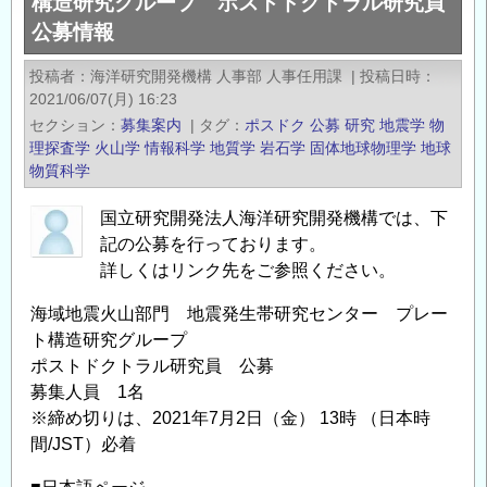
構造研究グループ ポストドクトラル研究員
発
公募情報
法
人
投稿者
海洋研究開発機構 人事部 人事任用課
|
投稿日時
海
2021/06/07(月) 16:23
洋
セクション
募集案内
|
タグ
ポスドク
公募
研究
地震学
物
研
理探査学
火山学
情報科学
地質学
岩石学
固体地球物理学
地球
究
物質科学
開
国立研究開発法人海洋研究開発機構では、下
発
記の公募を行っております。
機
詳しくはリンク先をご参照ください。
構
海
海域地震火山部門 地震発生帯研究センター プレー
域
ト構造研究グループ
地
ポストドクトラル研究員 公募
震
募集人員 1名
火
※締め切りは、2021年7月2日（金） 13時 （日本時
山
間/JST）必着
部