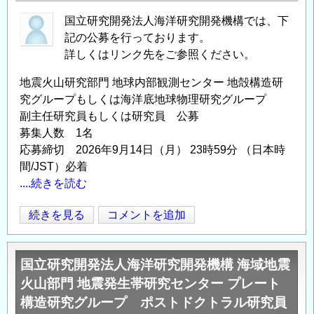
国立研究開発法人海洋研究開発機構では、下
記の公募を行っております。
詳しくはリンク先をご参照ください。
地震火山研究部門 地球内部観測センター 地殻構造研
究グループもしくは海洋底地球物理研究グループ
副主任研究員もしくは研究員 公募
募集人数 1名
応募締切 2026年9月14日（月） 23時59分 （日本時
間/JST）必着
....続きを読む
海
続きを見る
コメントを追加
Opens in
Opens
洋
研
国立研究開発法人海洋研究開発機構 海域地震
究
火山部門 地震発生帯研究センター プレート
開
構造研究グループ ポストドクトラル研究員
発