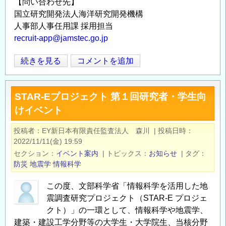
【問い合わせ先】
予
国立研究開発法人海洋研究開発機構
測
人事部人事任用課 採用担当
開
recruit-app@jamstec.go.jp
発
国
続きを見る
コメントを追加
セ
Opens in
Opens
立
ン
研
タ
STAR-Eプロジェクト 第１回研究者・学生向
究
ー
けイベント
開
特
発
任
投稿者
EY新日本有限責任監査法人 森川
|
投稿日時
法
主
2022/11/11(金) 19:59
人
任
セクション
イベント案内
|
トピックス
お知らせ
|
タグ
海
研
防災
地震学
情報科学
洋
究
この度、文部科学省「情報科学を活用した地
研
員、
震調査研究プロジェクト（STAR-E プロジェ
究
特
クト）」の一環として、情報科学や地震学、
開
任
建築・建設工学分野等の大学生・大学院生、当核分野
発
副