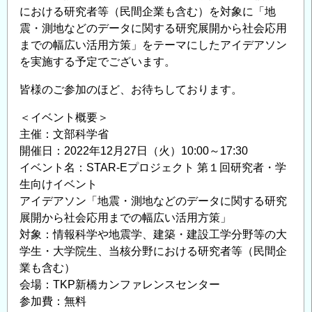
における研究者等（民間企業も含む）を対象に「地
機
主
震・測地などのデータに関する研究展開から社会応用
構
任
までの幅広い活用方策」をテーマにしたアイデアソン
海
研
を実施する予定でございます。
域
究
地
員、
皆様のご参加のほど、お待ちしております。
震
特
＜イベント概要＞
火
任
主催：文部科学省
山
研
開催日：2022年12月27日（火）10:00～17:30
部
究
イベント名：STAR-Eプロジェクト 第１回研究者・学
門
員
生向けイベント
地
も
アイデアソン「地震・測地などのデータに関する研究
震
し
展開から社会応用までの幅広い活用方策」
発
く
対象：情報科学や地震学、建築・建設工学分野等の大
生
は
学生・大学院生、当核分野における研究者等（民間企
帯
ポ
業も含む）
研
ス
会場：TKP新橋カンファレンスセンター
究
ト
参加費：無料
セ