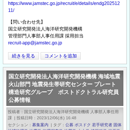
https://www.jamstec.go.jp/recruit/e/details/endg202512
帯
11/
研
究
【問い合わせ先】
セ
国立研究開発法人海洋研究開発機構
ン
管理部門人事部人事任用課 採用担当
タ
recruit-app@jamstec.go.jp
ー
プ
国
続きを見る
コメントを追加
Opens in
Opens
レ
立
ー
研
国立研究開発法人海洋研究開発機構 海域地震
ト
究
火山部門 地震発生帯研究センター プレート
構
開
構造研究グループ ポストドクトラル研究員
造
発
公募情報
研
法
究
人
投稿者
国立研究開発法人海洋研究開発機構 人事部人事任用
グ
海
課
|
投稿日時
2023/12/06(水) 16:48
ル
洋
セクション
募集案内
|
タグ
公募
ポスドク
若手研究者
固体
ー
研