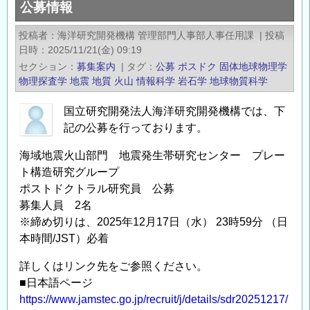
公募情報
機
構
投稿者
海洋研究開発機構 管理部門人事部人事任用課
|
投稿
地
日時
2025/11/21(金) 09:19
震
セクション
募集案内
|
タグ
公募
ポスドク
固体地球物理学
火
物理探査学
地震
地質
火山
情報科学
岩石学
地球物質科学
山
研
国立研究開発法人海洋研究開発機構では、下
究
記の公募を行っております。
部
海域地震火山部門 地震発生帯研究センター プレー
門
ト構造研究グループ
地
ポストドクトラル研究員 公募
球
募集人員 2名
内
※締め切りは、2025年12月17日（水） 23時59分 （日
部
本時間/JST）必着
観
測
詳しくはリンク先をご参照ください。
■日本語ページ
セ
https://www.jamstec.go.jp/recruit/j/details/sdr20251217/
ン