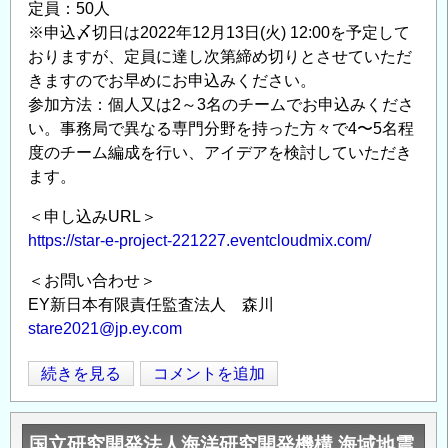
ド
定員：50人
ン
ク
※申込〆切日は2022年12月13日(火) 12:00を予定して
タ
ト
おりますが、定員に達し次第締め切りとさせていただ
ー
ラ
きますのでお早めにお申込みください。
プ
ル
参加方法：個人又は2～3名のチームでお申込みくださ
レ
研
い。事務局で異なる専門分野を持った方々で4〜5名程
ー
究
度のチーム編成を行い、アイデアを検討していただき
ト
員
ます。
構
公
＜申し込みURL＞
造
募
https://star-e-project-221227.eventcloudmix.com/
研
情
究
報
＜お問い合わせ＞
グ
の
EY新日本有限責任監査法人 森川
ル
stare2021@jp.ey.com
ー
STAR-
続きを見る
コメントを追加
プ
Opens in
Opens
E
ポ
プ
ス
国立研究開発法人海洋研究開発機構 海域地震