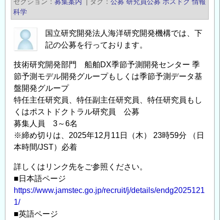
セクション
募集案内
|
タグ
公募
研究員公募
ポスドク
情報
報
研
科学
の
究
開
国立研究開発法人海洋研究開発機構では、下
発
記の公募を行っております。
機
技術研究開発部門 船舶DX季節予測開発センター 季
構
節予測モデル開発グループもしくは季節予測データ基
海
盤開発グループ
域
特任主任研究員、特任副主任研究員、特任研究員もし
地
くはポストドクトラル研究員 公募
震
募集人員 3～6名
火
※締め切りは、2025年12月11日（木） 23時59分 （日
山
本時間/JST）必着
部
詳しくはリンク先をご参照ください。
門
■日本語ページ
地
https://www.jamstec.go.jp/recruit/j/details/endg2025121
震
1/
発
■英語ページ
生