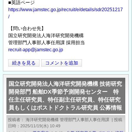
■英語ページ
タ
https://www.jamstec.go.jp/recruit/e/details/sdr20251217
ー
/
副
主
【問い合わせ先】
任
国立研究開発法人海洋研究開発機構
研
管理部門人事部人事任用課 採用担当
究
recruit-app@jamstec.go.jp
員
も
国
続きを見る
コメントを追加
Opens in
Opens
し
立
く
研
国立研究開発法人海洋研究開発機構 技術研究
は
究
開発部門 船舶DX季節予測開発センター 特
研
開
究
任主任研究員、特任副主任研究員、特任研究
発
員
員もしくはポストドクトラル研究員 公募情報
法
公
人
投稿者
海洋研究開発機構 管理部門人事部人事任用課
|
投稿
募
海
日時
2025/11/19(水) 10:49
情
洋