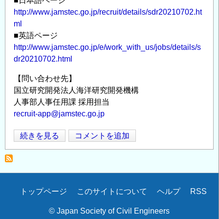
■日本語ページ
門
http://www.jamstec.go.jp/recruit/details/sdr20210702.ht
地
ml
震
■英語ページ
津
http://www.jamstec.go.jp/e/work_with_us/jobs/details/s
波
dr20210702.html
予
測
【問い合わせ先】
研
国立研究開発法人海洋研究開発機構
究
人事部人事任用課 採用担当
開
recruit-app@jamstec.go.jp
発
国
続きを見る
コメントを追加
セ
Opens in
Opens
立
ン
研
タ
究
ー
開
地
Secondary
トップページ
このサイトについて
ヘルプ
RSS
発
震
menu
法
予
© Japan Society of Civil Engineers