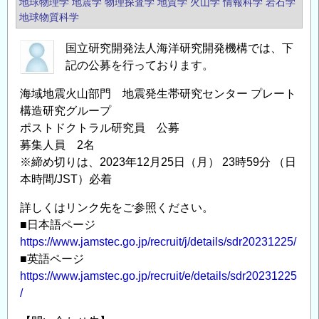
地球物理学
地震学
物理探査学
地質学
火山学
情報科学
岩石学
プ
究
地球物質科学
ポ
開
国立研究開発法人海洋研究開発機構では、下
ス
発
記の公募を行っております。
ト
機
ド
構
海域地震火山部門 地震発生帯研究センター プレート
ク
技
構造研究グループ
ト
術
ポストドクトラル研究員 公募
ラ
研
募集人員 2名
ル
究
※締め切りは、2023年12月25日（月） 23時59分 （日
研
開
本時間/JST）必着
究
発
詳しくはリンク先をご参照ください。
員
部
■日本語ページ
公
門
https://www.jamstec.go.jp/recruit/j/details/sdr20231225/
募
船
■英語ページ
情
舶
https://www.jamstec.go.jp/recruit/e/details/sdr20231225
報
DX
/
の
季
節