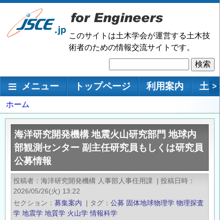
メ
イ
ン
このサイトは土木学会が運営する土木技
コ
術者のための情報交流サイトです。
ン
検
テ
索
ン
メインナビゲーション
メニュー
トップページ
利用案内
土木
>
ツ
に
パ
ホーム
移
ン
動
く
海洋研究開発機構 地震火山研究部門 地球内
ず
部観測センター 副主任研究員もしくは研究員
公募情報
投稿者
海洋研究開発機構 人事部人事任用課
|
投稿日時
2026/05/26(火) 13:22
セクション
募集案内
|
タグ
公募
固体地球物理学
物理探査
学
地震学
地質学
火山学
情報科学