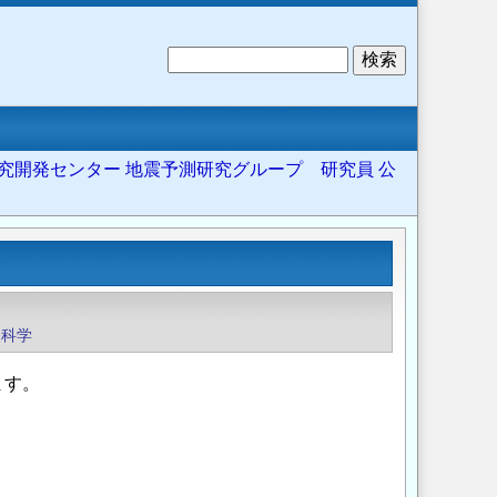
検
索
究開発センター 地震予測研究グループ 研究員 公
報科学
ます。