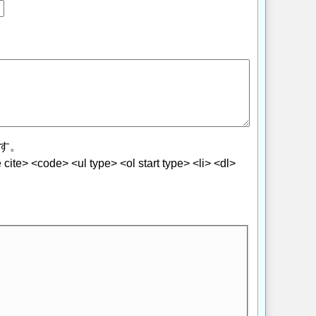
す。
> <code> <ul type> <ol start type> <li> <dl>