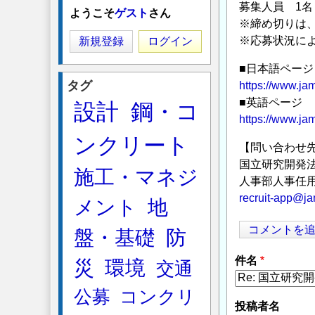
募集人員 1名
ようこそ
ゲスト
さん
※締め切りは、2
※応募状況に
新規登録
ログイン
■日本語ページ
タグ
https://www.jam
■英語ページ
設計
鋼・コ
https://www.ja
ンクリート
【問い合わせ
国立研究開発
施工・マネジ
人事部人事任用
recruit-app@ja
メント
地
コメントを
盤・基礎
防
件名
災
環境
交通
公募
コンクリ
投稿者名