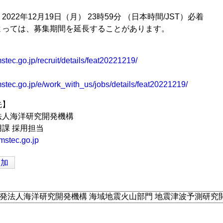
022年12月19日（月） 23時59分 （日本時間/JST）必着
よっては、募集期間を延長することがあります。
stec.go.jp/recruit/details/feat20221219/
mstec.go.jp/e/work_with_us/jobs/details/feat20221219/
先】
法人海洋研究開発機構
課 採用担当
mstec.go.jp
追加