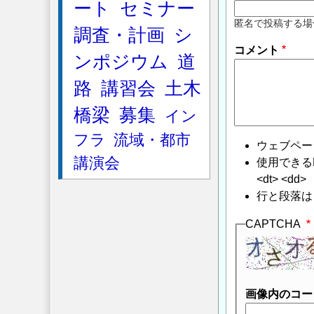
ート
セミナー
匿名で投稿する場
調査・計画
シ
コメント
ンポジウム
道
路
講習会
土木
橋梁
募集
イン
フラ
流域・都市
ウェブペー
講演会
使用できるHTMLタ
<dt> <dd>
行と段落は
CAPTCHA
画像内のコー