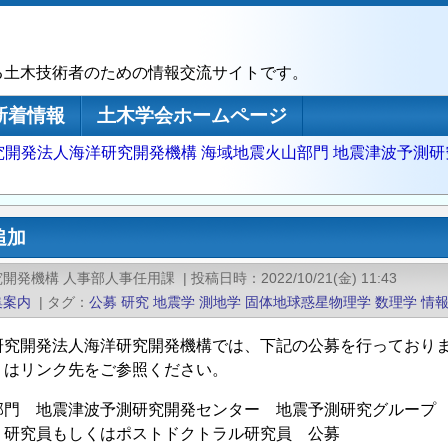
る土木技術者のための情報交流サイトです。
新着情報
土木学会ホームページ
究開発法人海洋研究開発機構 海域地震火山部門 地震津波予測研
追加
究開発機構 人事部人事任用課
|
投稿日時
2022/10/21(金) 11:43
集案内
|
タグ
公募
研究
地震学
測地学
固体地球惑星物理学
数理学
情
研究開発法人海洋研究開発機構では、下記の公募を行っており
くはリンク先をご参照ください。
部門 地震津波予測研究開発センター 地震予測研究グループ
、研究員もしくはポストドクトラル研究員 公募