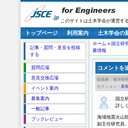
メ
イ
ン
このサイトは土木学会が運営す
コ
ン
メインナビゲーション
トップページ
利用案内
土木学会の
テ
パ
ホーム
国立研
ン
記事・質問・意見を投稿
募情報
ツ
ン
する
に
く
移
セ
ず
コメントを
質問広場
動
ク
意見交換広場
投稿者
海洋研
シ
セクション
募
イベント案内
ョ
ン
募集案内
国立
詳し
一般記事
海域地震火山
ブックレビュー
副主任研究員