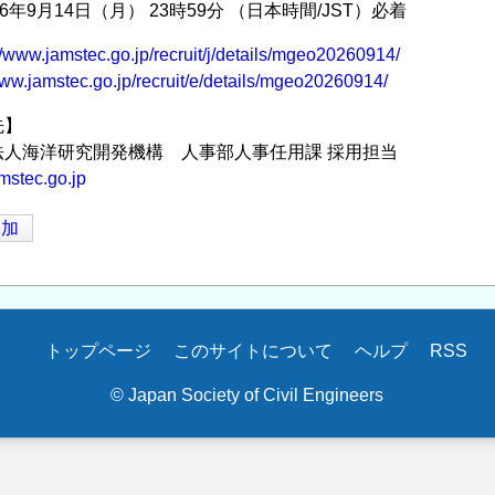
6年9月14日（月） 23時59分 （日本時間/JST）必着
//www.jamstec.go.jp/recruit/j/details/mgeo20260914/
www.jamstec.go.jp/recruit/e/details/mgeo20260914/
先】
法人海洋研究開発機構 人事部人事任用課 採用担当
mstec.go.jp
追加
トップページ
このサイトについて
ヘルプ
RSS
© Japan Society of Civil Engineers