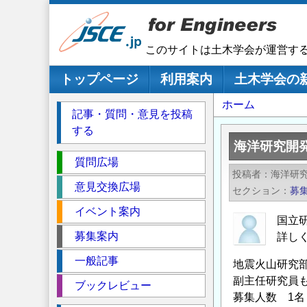
メ
イ
ン
このサイトは土木学会が運営す
コ
ン
メインナビゲーション
トップページ
利用案内
土木学会の
テ
パ
ホーム
ン
記事・質問・意見を投稿
ツ
ン
する
に
く
海洋研究開発
移
セ
ず
質問広場
動
投稿者
海洋研
ク
意見交換広場
セクション
募
シ
イベント案内
ョ
国立
ン
募集案内
詳し
一般記事
地震火山研究部
副主任研究員
ブックレビュー
募集人数 1名