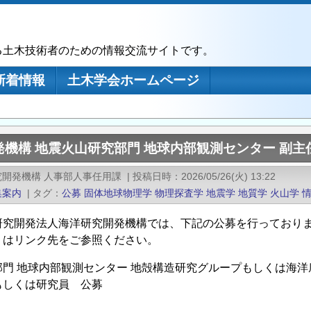
る土木技術者のための情報交流サイトです。
新着情報
土木学会ホームページ
機構 地震火山研究部門 地球内部観測センター 副主
究開発機構 人事部人事任用課
|
投稿日時
2026/05/26(火) 13:22
集案内
|
タグ
公募
固体地球物理学
物理探査学
地震学
地質学
火山学
研究開発法人海洋研究開発機構では、下記の公募を行っており
くはリンク先をご参照ください。
門 地球内部観測センター 地殻構造研究グループもしくは海
もしくは研究員 公募