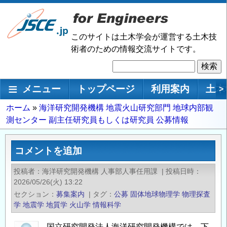
メ
イ
ン
このサイトは土木学会が運営する土木技
コ
術者のための情報交流サイトです。
ン
検
テ
索
ン
メインナビゲーション
メニュー
トップページ
利用案内
土木
>
ツ
に
パ
ホーム
海洋研究開発機構 地震火山研究部門 地球内部観
移
測センター 副主任研究員もしくは研究員 公募情報
ン
動
く
ず
コメントを追加
投稿者
海洋研究開発機構 人事部人事任用課
|
投稿日時
2026/05/26(火) 13:22
セクション
募集案内
|
タグ
公募
固体地球物理学
物理探査
学
地震学
地質学
火山学
情報科学
国立研究開発法人海洋研究開発機構では、下