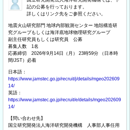
記の公募を行っております。
詳しくはリンク先をご参照ください。
地震火山研究部門 地球内部観測センター 地殻構造研
究グループもしくは海洋底地球物理研究グループ
副主任研究員もしくは研究員 公募
募集人数 1名
応募締切 2026年9月14日（月） 23時59分 （日本時
間/JST）必着
日本語：
https://www.jamstec.go.jp/recruit/j/details/mgeo202609
14/
英語：
https://www.jamstec.go.jp/recruit/e/details/mgeo202609
14/
【問い合わせ先】
国立研究開発法人海洋研究開発機構 人事部人事任用