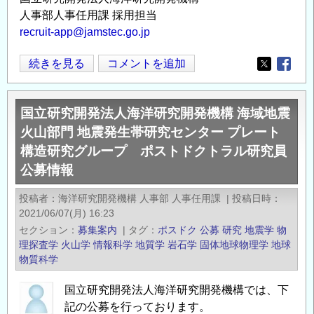
生
人事部人事任用課 採用担当
帯
recruit-app@jamstec.go.jp
研
究
国
続きを見る
コメントを追加
Opens in
Opens
セ
立
ン
研
国立研究開発法人海洋研究開発機構 海域地震
タ
究
火山部門 地震発生帯研究センター プレート
ー
開
構造研究グループ ポストドクトラル研究員
プ
発
レ
公募情報
法
ー
人
投稿者
海洋研究開発機構 人事部 人事任用課
|
投稿日時
ト
海
2021/06/07(月) 16:23
構
洋
セクション
募集案内
|
タグ
ポスドク
公募
研究
地震学
物
造
研
理探査学
火山学
情報科学
地質学
岩石学
固体地球物理学
地球
研
究
物質科学
究
開
グ
国立研究開発法人海洋研究開発機構では、下
発
記の公募を行っております。
ル
機