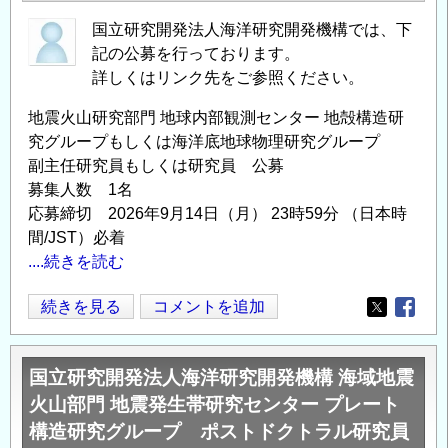
国立研究開発法人海洋研究開発機構では、下
記の公募を行っております。
詳しくはリンク先をご参照ください。
地震火山研究部門 地球内部観測センター 地殻構造研
究グループもしくは海洋底地球物理研究グループ
副主任研究員もしくは研究員 公募
募集人数 1名
応募締切 2026年9月14日（月） 23時59分 （日本時
間/JST）必着
....続きを読む
海
続きを見る
コメントを追加
Opens in
Opens
洋
研
国立研究開発法人海洋研究開発機構 海域地震
究
火山部門 地震発生帯研究センター プレート
開
構造研究グループ ポストドクトラル研究員
発