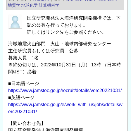
洋
報
地質学
地球化学
計算機科学
研
の
究
国立研究開発法人海洋研究開発機構では、下
記の公募を行っております。
開
詳しくはリンク先をご参照ください。
発
機
海域地震火山部門 火山・地球内部研究センター
構
主任研究員もしくは研究員 公募
海
募集人員 1名
域
※締め切りは、2022年10月31日（月） 13時 （日本時
地
間/JST）必着
震
■日本語ページ
火
https://www.jamstec.go.jp/recruit/details/verc20221031/
山
■英語ページ
部
https://www.jamstec.go.jp/e/work_with_us/jobs/details/v
門
erc20221031/
地
震
【問い合わせ先】
発
国立研究開発法人海洋研究開発機構