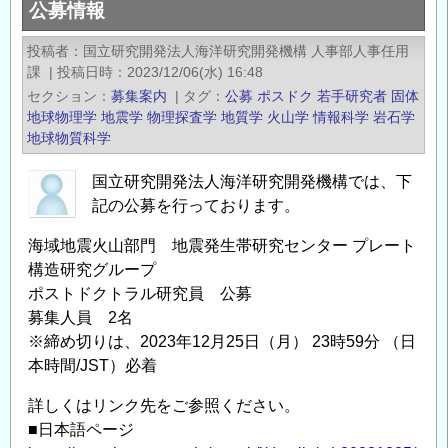
公募情報
機
構
投稿者
国立研究開発法人海洋研究開発機構 人事部人事任用
地
課
|
投稿日時
2023/12/06(水) 16:48
震
セクション
募集案内
|
タグ
公募
ポスドク
若手研究者
固体
火
地球物理学
地震学
物理探査学
地質学
火山学
情報科学
岩石学
山
地球物質科学
研
国立研究開発法人海洋研究開発機構では、下
究
記の公募を行っております。
部
門
海域地震火山部門 地震発生帯研究センター プレート
地
構造研究グループ
球
ポストドクトラル研究員 公募
内
募集人員 2名
部
※締め切りは、2023年12月25日（月） 23時59分 （日
観
本時間/JST）必着
測
詳しくはリンク先をご参照ください。
セ
■日本語ページ
ン