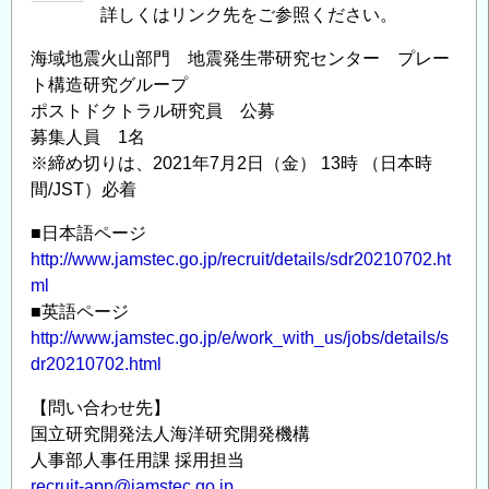
詳しくはリンク先をご参照ください。
ー
構
プ
海
海域地震火山部門 地震発生帯研究センター プレー
ポ
域
ト構造研究グループ
ス
地
ポストドクトラル研究員 公募
ト
震
募集人員 1名
ド
火
※締め切りは、2021年7月2日（金） 13時 （日本時
ク
山
間/JST）必着
ト
部
■日本語ページ
ラ
門
http://www.jamstec.go.jp/recruit/details/sdr20210702.ht
ル
火
ml
研
山・
■英語ページ
究
地
http://www.jamstec.go.jp/e/work_with_us/jobs/details/s
員
球
dr20210702.html
公
内
募
部
【問い合わせ先】
情
研
国立研究開発法人海洋研究開発機構
報
究
人事部人事任用課 採用担当
の
セ
recruit-app@jamstec.go.jp