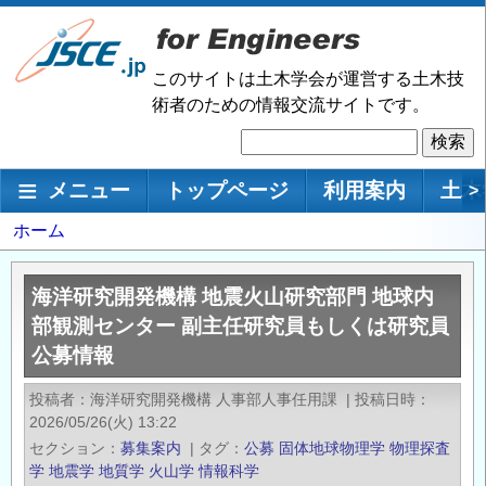
メ
イ
ン
このサイトは土木学会が運営する土木技
コ
術者のための情報交流サイトです。
ン
検
テ
索
ン
メインナビゲーション
メニュー
トップページ
利用案内
土木
>
ツ
に
パ
ホーム
移
ン
動
く
海洋研究開発機構 地震火山研究部門 地球内
ず
部観測センター 副主任研究員もしくは研究員
公募情報
投稿者
海洋研究開発機構 人事部人事任用課
|
投稿日時
2026/05/26(火) 13:22
セクション
募集案内
|
タグ
公募
固体地球物理学
物理探査
学
地震学
地質学
火山学
情報科学