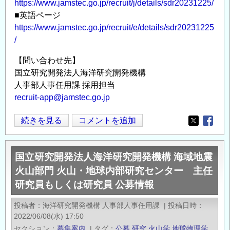
https://www.jamstec.go.jp/recruit/j/details/sdr20231225/
タ
■英語ページ
ー
https://www.jamstec.go.jp/recruit/e/details/sdr20231225
副
/
主
任
【問い合わせ先】
研
国立研究開発法人海洋研究開発機構
究
人事部人事任用課 採用担当
員
recruit-app@jamstec.go.jp
も
国
続きを見る
コメントを追加
し
Opens in
Opens
立
く
研
は
国立研究開発法人海洋研究開発機構 海域地震
究
研
火山部門 火山・地球内部研究センター 主任
開
究
研究員もしくは研究員 公募情報
発
員
法
公
投稿者
海洋研究開発機構 人事部人事任用課
|
投稿日時
人
募
2022/06/08(水) 17:50
海
情
セクション
募集案内
|
タグ
公募
研究
火山学
地球物理学