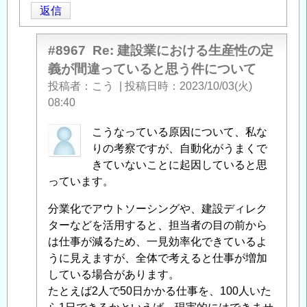
返信
#8967
Re: 建設業における生産性の定
義が間違っていると思う件について
投稿者
こう
|
投稿日時
2023/10/03(火)
08:40
kouhei
こうなっている原因について、私な
に
りの考察ですが、自動化がうまくで
よ
きていないことに起因していると思
る
っています。
「
Re:
分業化でアウトソーシングや、建設ディレク
建
ターなどを活用すると、担当者の目の前から
設
は仕事が減るため、一見効率化できているよ
業
うに見えますが、全体で考えると仕事が増加
に
している場合があります。
お
たとえば2人で50日かかる仕事を、100人いた
け