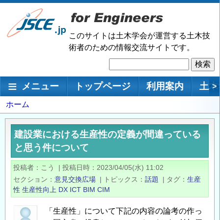
メ
イ
ン
このサイトは土木学会が運営する土木技
コ
術者のための情報交流サイトです。
ン
検
テ
索
ン
メインナビゲーション
メニュー
トップページ
利用案内
土木
>
ツ
に
パ
ホーム
移
ン
動
く
建設業における生産性の定義が間違っている
ず
と思う件について
投稿者
こう
|
投稿日時
2023/04/05(水) 11:02
セクション
意見交換広場
|
トピックス
話題
|
タグ
生産
性
生産性向上
DX
ICT
BIM
CIM
「生産性」について下記の内容の論考の作っ