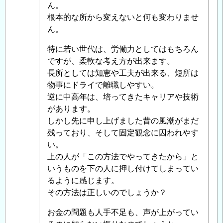
者
ん。
に
根本的な所から変えないと何も変わりませ
よ
ん。
る
特に若い世代は、労働力としてはもちろん
「
Re:
ですが、柔軟な考え方が出来ます。
建
長所としては知恵や工夫が出来る、短所は
設
物事にドライで離職しやすい。
業
逆に中高年は、培ってきたキャリアや技術
に
があります。
お
しかし先に申し上げました昔の風潮がまだ
け
残っており、そして固定観念に囚われやす
る
い。
生
上の人が「この方法でやってきたから」と
産
いうものを下の人に押し付けてしまってい
性
るように感じます。
の
その方法は正しいのでしょうか？
定
義
お金の問題も人手不足も、声が上がってい
が