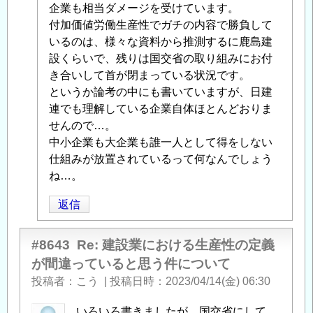
義
企業も相当ダメージを受けています。
が
付加価値労働生産性でガチの内容で勝負して
間
いるのは、様々な資料から推測するに鹿島建
違
設くらいで、残りは国交省の取り組みにお付
っ
き合いして首が閉まっている状況です。
て
というか論考の中にも書いていますが、日建
い
連でも理解している企業自体ほとんどおりま
る
せんので…。
と
中小企業も大企業も誰一人として得をしない
思
仕組みが放置されているって何なんでしょう
う
ね…。
件
に
返信
つ
い
#8643
Re: 建設業における生産性の定義
て
」
が間違っていると思う件について
へ
投稿者
こう
|
投稿日時
2023/04/14(金) 06:30
の
返
いろいろ書きましたが、国交省にして