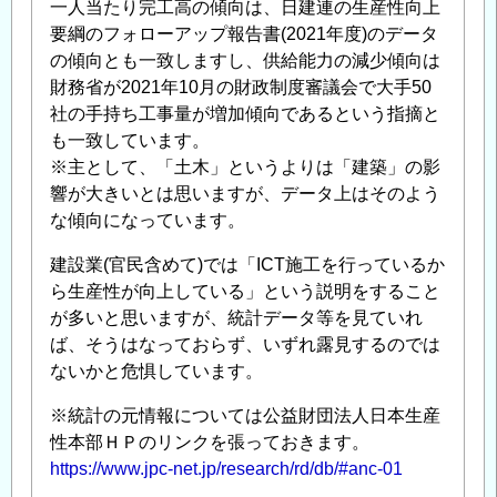
一人当たり完工高の傾向は、日建連の生産性向上
要綱のフォローアップ報告書(2021年度)のデータ
の傾向とも一致しますし、供給能力の減少傾向は
財務省が2021年10月の財政制度審議会で大手50
社の手持ち工事量が増加傾向であるという指摘と
も一致しています。
※主として、「土木」というよりは「建築」の影
響が大きいとは思いますが、データ上はそのよう
な傾向になっています。
建設業(官民含めて)では「ICT施工を行っているか
ら生産性が向上している」という説明をすること
が多いと思いますが、統計データ等を見ていれ
ば、そうはなっておらず、いずれ露見するのでは
ないかと危惧しています。
※統計の元情報については公益財団法人日本生産
性本部ＨＰのリンクを張っておきます。
https://www.jpc-net.jp/research/rd/db/#anc-01