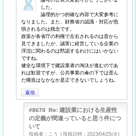
に
した。
よ
論理的かつ的確な内容で大変参考に
る
なりました。また、財務省の認識・対応が危
「
惧されるのは残念です。
Re:
建
政策が各省庁の利権で左右されるのは昔から
設
見てきましたが、誠実に経営している企業の
業
浮沈に関わるのは黙認するわけにはいかない
に
ですね。
お
健全な環境下で建設業者の淘汰が進むのであ
け
れば歓迎ですが、公共事業の傘の下では歪ん
る
だ構造はなかなか是正できないでしょうね。
生
返信
産
性
の
#8670
Re: 建設業における生産性
定
の定義が間違っていると思う件につ
義
いて
が
投稿者
こう
|
投稿日時
2023/04/25(火)