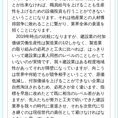
とが出来なければ、職員給与を上げることも生産
性を上げるための設備投資も行うことができない
ということになります。それは他産業との人材獲
得競争に敗れることに繋がり、業界全体の衰退を
招くことになります。
2019年時点の比較になりますが、建設業の付加
価値労働生産性は製造業の1/2しかなく、製造業
の取り組みの必死さと工夫に比べれば、はっきり
いって建設業は素人同然のレベルのことしかして
いないのが実情です。我々建設業はある程度地域
性があってそれが障壁になっていますが、向こう
は世界中何処でもが競争相手ということで、原価
低減し、付加価値を上げることができない企業は
自然淘汰されるため、必死さが全く違います。指
標を早急に改めたとて既に相当のレベル差があり
ますが、先人たちが努力と工夫で紡いできた建設
業界を我々の時代に衰退させ、それを次世代に引
き継ぐのは現役世代の責任として避けなければな