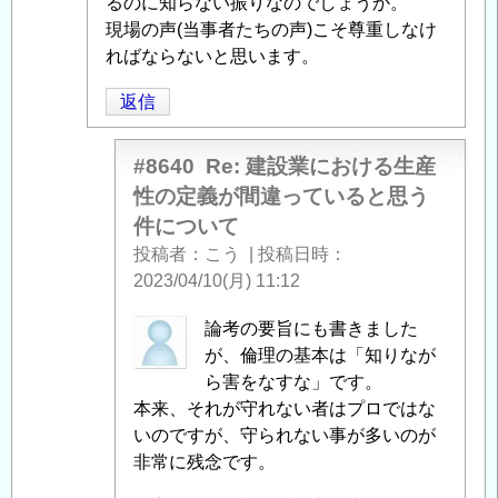
るのに知らない振りなのでしょうか。
間
現場の声(当事者たちの声)こそ尊重しなけ
違
ればならないと思います。
っ
て
返信
い
る
#8640
Re: 建設業における生産
と
性の定義が間違っていると思う
思
件について
う
投稿者
こう
|
投稿日時
件
2023/04/10(月) 11:12
に
つ
虹
論考の要旨にも書きました
い
製
が、倫理の基本は「知りなが
て
」
品
ら害をなすな」です。
へ
屋
本来、それが守れない者はプロではな
の
さ
いのですが、守られない事が多いのが
返
ん
非常に残念です。
信
に