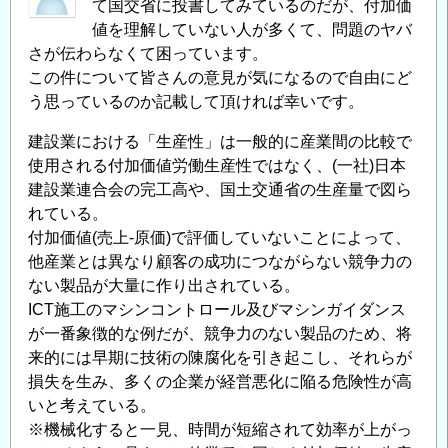
て国交省に投書してみているのだが、付加価
値を理解していない人が多くて、問題のヤバ
さが伝わらなくて困っています。
この件について皆さんの意見が気になるので自由にど
う思っているのか記載して頂ければ幸いです。
建設業における「生産性」は一般的に産業間の比較で
使用される付加価値労働生産性ではなく、(一社)日本
建設業連合会の完工高や、国土交通省の生産量で図ら
れている。
付加価値(売上-原価)で評価していないことによって、
他産業とは異なり顧客の成功につながらない競争力の
ない製品が大量に作り出されている。
ICT施工のマシンコントロール及びマシンガイダンス
が一番象徴的な例だが、競争⼒のない製品のため、将
来的には早期に技術の陳腐化を引き起こし、それらが
損失を⽣み、多くの企業が経営悪化に陥る危険性が⾼
いと考えている。
※機械化すると一見、時間が短縮されて効率が上がっ