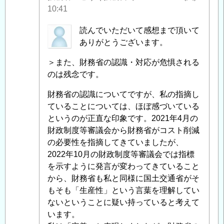
間
10:41
違
っ
匿
読んでいただいて感想まで頂いて
て
名
ありがとうございます。
い
投
＞また、財務省の認識・対応が危惧される
る
稿
のは残念です。
と
者
思
に
財務省の認識についてですが、私の指摘し
う
よ
ていることについては、ほぼ感づいている
件
る
というのが正直な印象です。2021年4月の
に
「
Re:
財政制度等審議会から財務省がコスト削減
つ
建
の必要性を指摘してきていましたが、
い
設
2022年10月の財政制度等審議会では指標
て
」
業
を示すように発言が変わってきていること
へ
に
から、財務省も私と同様に国土交通省がそ
の
お
もそも「生産性」という言葉を理解してい
返
け
ないということに疑い持っていると考えて
信
る
います。
生