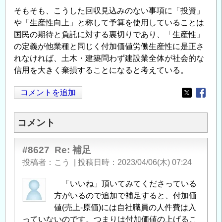
そもそも、こうした回収⾒込みのない事項に「投資」
や「⽣産性向上」と称して予算を使⽤していることは
国⺠の期待と負託に対する裏切りであり、「⽣産性」
の定義が他業種と同じく付加価値労働⽣産性に是正さ
れなければ、⼟⽊・建築問わず建設業全体が社会的な
信⽤を⼤きく棄損することになると考えている。
コメントを追加
Opens in
Opens
コメント
#8627
Re: 補足
投稿者
こう
|
投稿日時
2023/04/06(木) 07:24
「いいね」頂いてみてくださっている
方がいるので追加で補足すると、付加価
値(売上-原価)には自社職員の人件費は入
っていないのです。つまりは付加価値の上げるこ