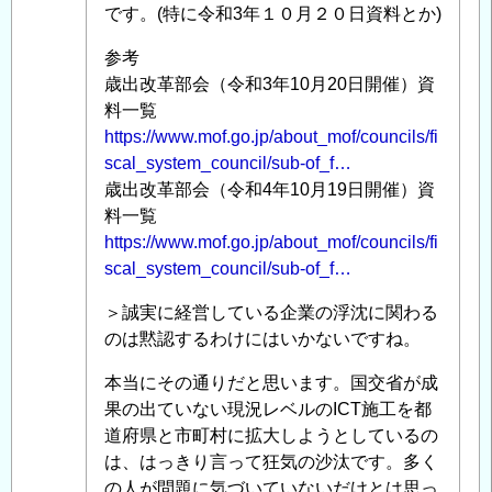
い
です。(特に令和3年１０月２０日資料とか)
て
」
へ
参考
の
歳出改革部会（令和3年10月20日開催）資
返
料一覧
信
https://www.mof.go.jp/about_mof/councils/fi
scal_system_council/sub-of_f…
歳出改革部会（令和4年10月19日開催）資
料一覧
https://www.mof.go.jp/about_mof/councils/fi
scal_system_council/sub-of_f…
＞誠実に経営している企業の浮沈に関わる
のは黙認するわけにはいかないですね。
本当にその通りだと思います。国交省が成
果の出ていない現況レベルのICT施工を都
道府県と市町村に拡大しようとしているの
は、はっきり言って狂気の沙汰です。多く
の人が問題に気づいていないだけとは思っ