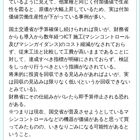
ているように見えて、他業種と同じく付加価値で生産
性を図ると、原価が大幅上昇しているため、実は付加
価値労働生産性が下がっている事例が多い。
国土交通省が予算確保し続けられれば良いが、財務省
からも導⼊から数年経つICT 施⼯(マシンコントロール
及びマシンガイダンス)のコスト縮減がなされておら
ず、従来⼯法と⽐較して⼯費が⾼いままであることに
対して、達成すべき指標が明確にされておらず、検証
をしっかり⾏うべきという指摘がなされている。
将来的に投資を回収できる⾒込みがあればよいが、実
は回収の⾒込みは限りなく低い(というか回収できない
とみている)。
財務省にその仕組みがバレたら即予算停止される恐れ
がある。
※つまりは現在、国交省が普及させようとしているマ
シンコントロールなどの機器が価値があると思って買
ってみたものの、いきなりごみになる可能性があると
いうこと。