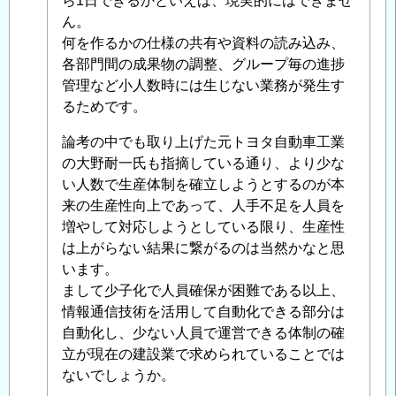
ら1日できるかといえば、現実的にはできませ
る
ん。
生
何を作るかの仕様の共有や資料の読み込み、
産
各部門間の成果物の調整、グループ毎の進捗
性
管理など小人数時には生じない業務が発生す
の
るためです。
定
義
論考の中でも取り上げた元トヨタ自動車工業
が
の大野耐一氏も指摘している通り、より少な
間
い人数で生産体制を確立しようとするのが本
違
来の生産性向上であって、人手不足を人員を
っ
増やして対応しようとしている限り、生産性
て
は上がらない結果に繋がるのは当然かなと思
い
います。
る
まして少子化で人員確保が困難である以上、
と
情報通信技術を活用して自動化できる部分は
思
自動化し、少ない人員で運営できる体制の確
う
立が現在の建設業で求められていることでは
件
ないでしょうか。
に