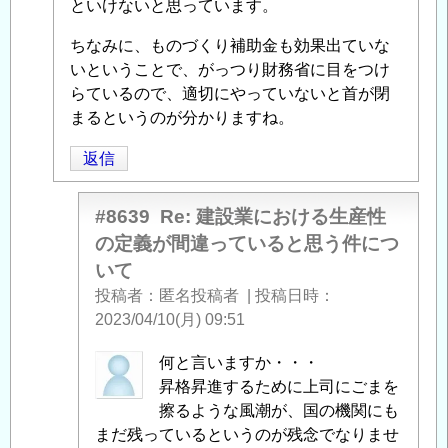
といけないと思っています。
返
信
ちなみに、ものづくり補助金も効果出ていな
いということで、がっつり財務省に目をつけ
らているので、適切にやっていないと首が閉
まるというのが分かりますね。
返信
#8639
Re: 建設業における生産性
の定義が間違っていると思う件につ
いて
投稿者
匿名投稿者
|
投稿日時
2023/04/10(月) 09:51
匿
何と言いますか・・・
名
昇格昇進するために上司にごまを
投
擦るような風潮が、国の機関にも
稿
まだ残っているというのが残念でなりませ