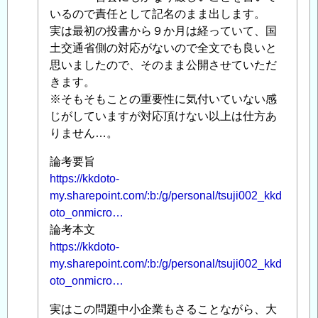
稿
いるので責任として記名のまま出します。
者
実は最初の投書から９か月は経っていて、国
に
土交通省側の対応がないので全文でも良いと
よ
思いましたので、そのまま公開させていただ
る
きます。
「
※そもそもことの重要性に気付いていない感
Re:
建
じがしていますが対応頂けない以上は仕方あ
設
りません…。
業
論考要旨
に
https://kkdoto-
お
my.sharepoint.com/:b:/g/personal/tsuji002_kkd
け
oto_onmicro…
る
論考本文
生
https://kkdoto-
産
my.sharepoint.com/:b:/g/personal/tsuji002_kkd
性
oto_onmicro…
の
定
実はこの問題中小企業もさることながら、大