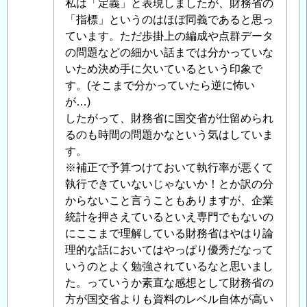
私は「定義」と表現しましたが、財務省の
産
「指標」というのはほぼ同義であると思っ
性
ています。ただ歩掛上の編成や点群データ
の
の問題などの細かい話までは分かっていな
定
いため決め手に欠いているという印象で
義
す。(そこまで分かっていたら逆に怖い
が
が…)
間
したがって、財務省に国交省が仕留められ
違
るのも時間の問題かなという気はしていま
っ
す。
て
※補正で予算つけておいて執行率が悪くて
い
執行できていないじゃないか！とか訳の分
る
からないこと言うこともありますが、企業
と
統計を押さえているといえ専門でもないの
思
にここまで理解している財務省はやはり論
う
理的な話においてはやっぱり優秀だなって
件
いうのとよく勉強されているなと思いまし
に
た。っていうか素直な感想として財務省の
つ
方が国交省よりも資料のレベル自体が高い