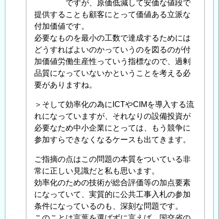
品
ですが、原価低減して安価な値段で
屋
提供することも顧客にとって価値ある立派な
さ
付加価値です。
ん
必要なものを最小の工数で達成するためには
に
どうすればよいのかっていうのを図るのが付
よ
加価値労働生産性っていう指標なので、過剰
る
品質になっていないかということを考える必
「
要がありますね。
Re:
建
＞そして効率化の為にICTやCIMを導入する流
設
れになっていますが、それなりの設備投資が
業
必要なため中小企業にとっては、もう競争に
に
参加すらできなくなるケースも出てきます。
お
け
ご指摘の点はこの問題の本質をついている非
る
常に正しい見識だと私も思います。
生
効率化のための技術が総合評価等の加点要素
産
になっていて、実質的に公共工事入札の参加
性
条件になっているのも、深刻な問題です。
の
このことは言葉を選ばずに言えば、国交省の