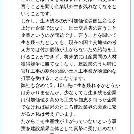
定
言うことを聞く企業以外生き残れなくなると
義
いうことです。
が
しかし、生き残るのが付加価値労働生産性を
間
上げた企業ではなく、国土交通省の言うこと
違
企業というのが問題です。言うことを聞いて
っ
生き残ったとしても、現在の国土交通省の考
て
え方では付加価値が上がらないため給与を上
い
げることができず、将来的には産業間の人材
る
獲得競争に勝てなくなり、建設業のうち特に
と
官庁工事の割合の高い土木工事業が壊滅的な
思
打撃を受けることになります。
う
弊社も含めて5，10年先に生き残れるかどうか
件
は分かりませんが、少なくても生き残る企業
に
は付加価値を高める工夫や知恵を持った企業
つ
でなければ結局のところ建設業界の衰退に繋
い
がると私は考えています。
て
」
だからこそ生産性が上がっていないという事
へ
実を建設業界全体として真摯に受け止めない
の