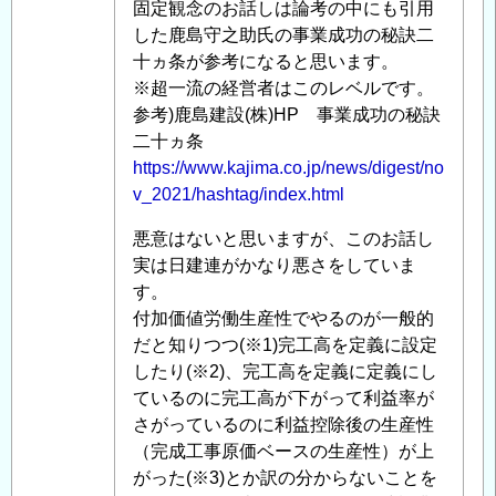
固定観念のお話しは論考の中にも引用
よ
した鹿島守之助氏の事業成功の秘訣二
る
十ヵ条が参考になると思います。
「
Re:
※超一流の経営者はこのレベルです。
建
参考)鹿島建設(株)HP 事業成功の秘訣
設
二十ヵ条
業
https://www.kajima.co.jp/news/digest/no
に
v_2021/hashtag/index.html
お
け
悪意はないと思いますが、このお話し
る
実は日建連がかなり悪さをしていま
生
す。
産
付加価値労働生産性でやるのが一般的
性
だと知りつつ(※1)完工高を定義に設定
の
したり(※2)、完工高を定義に定義にし
定
ているのに完工高が下がって利益率が
義
さがっているのに利益控除後の生産性
が
（完成工事原価ベースの生産性）が上
間
がった(※3)とか訳の分からないことを
違