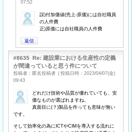
07:52
kouhei
誤)付加価値(売上-原価)には自社職員
に
の人件費
よ
正)原価には自社職員の人件費
る
返信
「
Re:
補
足
」
#8635
Re: 建設業における生産性の定義
へ
が間違っていると思う件について
の
投稿者
匿名投稿者
|
投稿日時
2023/04/07(金)
返
09:43
信
どれだけ技術や品質が優れていても、安
価なものが選ばれますね。
真面目に(？)製品を作っても意味が無い
です。
そして効率化の為にICTやCIMを導入する流れに