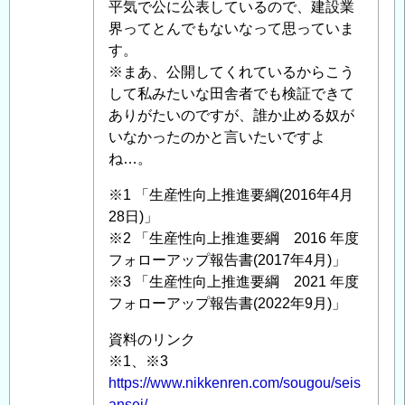
平気で公に公表しているので、建設業
っ
界ってとんでもないなって思っていま
て
す。
い
※まあ、公開してくれているからこう
る
して私みたいな田舎者でも検証できて
と
ありがたいのですが、誰か止める奴が
思
いなかったのかと言いたいですよ
う
ね…。
件
に
※1 「生産性向上推進要綱(2016年4月
つ
28日)」
い
※2 「生産性向上推進要綱 2016 年度
て
フォローアップ報告書(2017年4月)」
」
へ
※3 「生産性向上推進要綱 2021 年度
の
フォローアップ報告書(2022年9月)」
返
資料のリンク
信
※1、※3
https://www.nikkenren.com/sougou/seis
ansei/