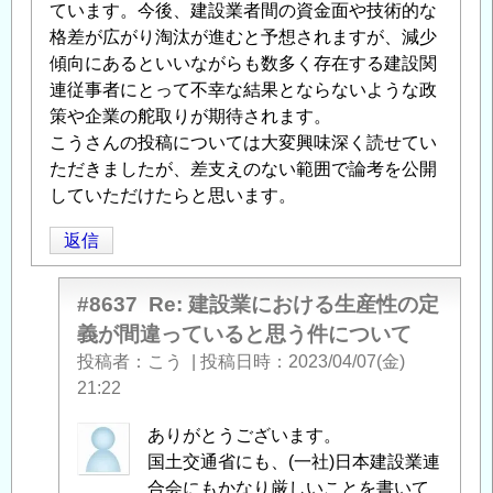
ています。今後、建設業者間の資金面や技術的な
格差が広がり淘汰が進むと予想されますが、減少
傾向にあるといいながらも数多く存在する建設関
連従事者にとって不幸な結果とならないような政
策や企業の舵取りが期待されます。
こうさんの投稿については大変興味深く読せてい
ただきましたが、差支えのない範囲で論考を公開
していただけたらと思います。
返信
#8637
Re: 建設業における生産性の定
義が間違っていると思う件について
投稿者
こう
|
投稿日時
2023/04/07(金)
21:22
匿
ありがとうございます。
名
国土交通省にも、(一社)日本建設業連
投
合会にもかなり厳しいことを書いて