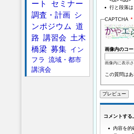
<dt> <dd>
ート
セミナー
行と段落は
調査・計画
シ
CAPTCHA
ンポジウム
道
路
講習会
土木
橋梁
募集
イン
画像内のコー
フラ
流域・都市
画像内に表示さ
講演会
この質問はあ
コメントする
内容を的