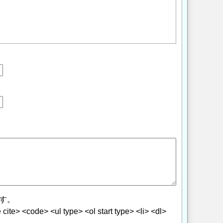
す。
> <code> <ul type> <ol start type> <li> <dl>