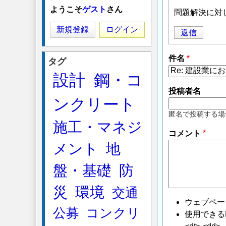
ようこそ
ゲスト
さん
問題解決に対
新規登録
ログイン
返信
件名
タグ
設計
鋼・コ
投稿者名
ンクリート
匿名で投稿する場
施工・マネジ
コメント
メント
地
盤・基礎
防
災
環境
交通
ウェブペー
公募
コンクリ
使用できるHTMLタ