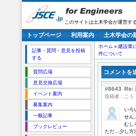
メ
イ
ン
このサイトは土木学会が運営す
コ
ン
メインナビゲーション
トップページ
利用案内
土木学会の
テ
パ
ホーム
建設業
ン
記事・質問・意見を投稿
件について
ツ
ン
する
に
く
移
セ
ず
コメントを
質問広場
動
ク
意見交換広場
シ
#8643
Re
イベント案内
ョ
投稿者
こう
ン
募集案内
いろ
一般記事
せん
むし
ブックレビュー
ただ…少し方