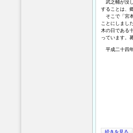
武之輔が没し
することは、
そこで「宮本
ことにしまし
木の日である
っています。
平成二十四年
宮本武之
東京
「宮本
「宮本武
「宮本
「宮本
「宮本
「宮本
「宮本
民
続きを見る