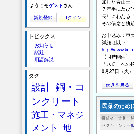
加した青山士
ようこそ
ゲスト
さん
７年半に及び
長年にわたる
新規登録
ログイン
その信念と軌
お申込み：東大島
トピックス
詳細は以下：
お知らせ
http://www.kcf
話題
【同時開催】
用語解説
「水辺」への
8月27日（火
タグ
設計
鋼・コ
「青
続きを見る
山
ンクリート
士
民衆のため
（あ
施工・マネジ
き
投稿者
古川 
ら）
メント
地
セクション
一
の