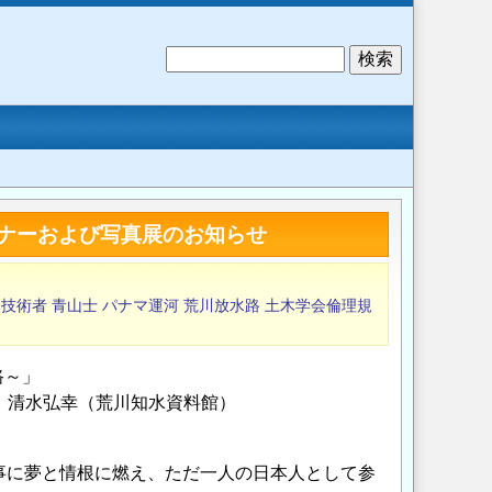
検
索
ナーおよび写真展のお知らせ
木技術者
青山士
パナマ運河
荒川放水路
土木学会倫理規
路～」
講師：清水弘幸（荒川知水資料館）
事に夢と情根に燃え、ただ一人の日本人として参