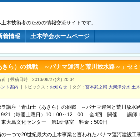
る土木技術者のための情報交流サイトです。
新着情報
土木学会ホームページ
あきら）の挑戦 ～パナマ運河と荒川放水路～」セミ
稿者
|
投稿日時
2013/08/27(火) 20:34
ベント案内
|
トピックス
お知らせ
|
タグ
宮本武之輔
大河津分水
土
ボラ講座「青山士（あきら）の挑戦 ～パナマ運河と荒川放水
1～9/21（毎週土曜日）10：00～12：00 全4回 開催 
：東大島文化センター 第1研修室 料金：500円
議の一つで20世紀最大の土木事業と言われたパナマ運河建設工