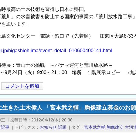
。
当時最高の土木技術を習得し日本に帰国。
「荒川」の水害被害を防止する国家的事業の「荒川放水路工事
跡を追います。
文化センター 電話・窓口で（先着順） 江東区大島8-33-9 Tel
.or.jp/higashiohjima/event_detail_010600400141.html
招待展：青山士の挑戦 ～パナマ運河と荒川放水路～
）～9月24日（火）9:00～21：00 場所 １階展示ロビー （
コメントを追加
に生きた土木偉人 「宮本武之輔」胸像建立募金のお
勝三
|
投稿日時
2012/04/12(木) 20:30
般記事
|
トピックス
お知らせ
話題
|
タグ
宮本武之輔
胸像建立
大河