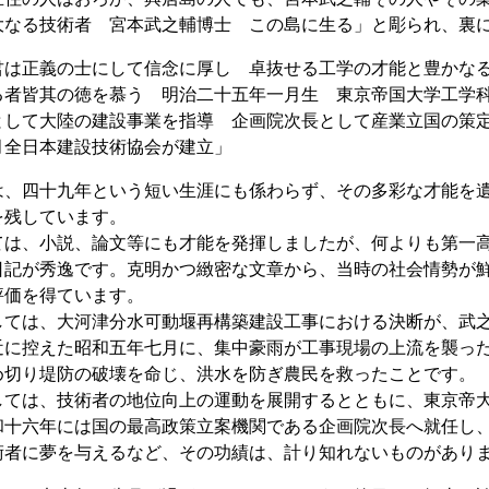
大なる技術者 宮本武之輔博士 この島に生る」と彫られ、裏
君は正義の士にして信念に厚し 卓抜せる工学の才能と豊かな
る者皆其の徳を慕う 明治二十五年一月生 東京帝国大学工学
として大陸の建設事業を指導 企画院次長として産業立国の策
月全日本建設技術協会が建立」
、四十九年という短い生涯にも係わらず、その多彩な才能を遺
を残しています。
は、小説、論文等にも才能を発揮しましたが、何よりも第一高
日記が秀逸です。克明かつ緻密な文章から、当時の社会情勢が
評価を得ています。
ては、大河津分水可動堰再構築建設工事における決断が、武之
近に控えた昭和五年七月に、集中豪雨が工事現場の上流を襲っ
め切り堤防の破壊を命じ、洪水を防ぎ農民を救ったことです。
ては、技術者の地位向上の運動を展開するとともに、東京帝大
和十六年には国の最高政策立案機関である企画院次長へ就任し
術者に夢を与えるなど、その功績は、計り知れないものがあり