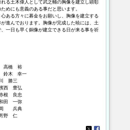
れる土木偉人として武之輔の胸像を建立し顕彰
のためにも意義のある事だと思います。
心ある方々に募金をお願いし、胸像を建立する
作が進んでおります。胸像が完成した暁には、土
で、一日も早く銅像が建立できる日が来る事を祈
 裕
木 幸一
 勝三
 豊弘
 良忠
 一弥
 兵典
野 仁