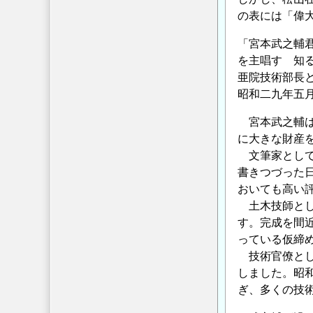
ー
の表には「偉
お
「宮本武之輔
よ
を主唱す 知
び
亜院技術部長
写
昭和二九年五
真
展
宮本武之輔は
の
に大きな財産
お
文筆家として
知
書きつづった
ら
おいても高い
せ
土木技師とし
の
す。完成を間
っている仮締
技術官僚とし
しました。昭
ぎ、多くの技