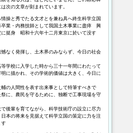
には次の文章が刻まれています。
る情操と秀でたる文才とを兼ね具へ終生科学立国
科卒業・内務技師として我国土木事業に盡瘁 興
定に挺身 昭和十六年十二月東京に於いて没す
憾なく発揮し、土木界のみならず、今日の社会
等学校に入学した時から三十一年間にわたって
鮮明に描かれ、その学術的価値は大きく、今日に
輔の人間性を表す出来事として特筆すべきで
た祭に、農民を守るために、独断で工事現場を守
で後輩を育てながら、科学技術庁の設立に尽力
、日本の将来を見据えて科学立国の策定に力を注
ます