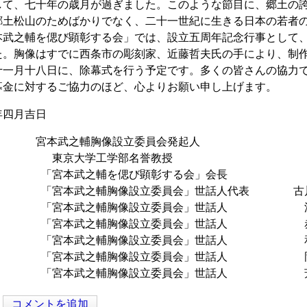
て、七十年の歳月が過ぎました。このような節目に、郷土の誇
郷土松山のためばかりでなく、二十一世紀に生きる日本の若者
武之輔を偲び顕彰する会」では、設立五周年記念行事として、
た。胸像はすでに西条市の彫刻家、近藤哲夫氏の手により、制
十一月十八日に、除幕式を行う予定です。多くの皆さんの協力
募金に対するご協力のほど、心よりお願い申し上げます。
四月吉日
輔胸像設立委員会発起人
大学工学部名誉教授 高橋
武之輔を偲び顕彰する会」会長 鈴
之輔胸像設立委員会」世話人代表 古川
武之輔胸像設立委員会」世話人 濱西
武之輔胸像設立委員会」世話人 赤根
武之輔胸像設立委員会」世話人 和田
武之輔胸像設立委員会」世話人 岡
武之輔胸像設立委員会」世話人 芳
コメントを追加