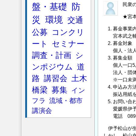
挑
盤・基礎
防
民衆
戦
★宮
災
環境
交通
～
パ
募金事業
公募
コンクリ
ナ
宮本武之
マ
ート
セミナー
募金対象
運
個人・法
調査・計画
シ
河
募集金額
と
ンポジウム
道
個人一口5,
荒
法人・団体
路
講習会
土木
川
※一口未
放
申込み方
橋梁
募集
イン
水
振込用紙
フラ
流域・都市
お問い合
路
愛媛県伊予
講演会
～」
電話 089-
セ
ミ
伊予松山が生
ナ
しかし、松山