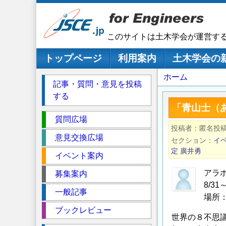
メ
イ
ン
このサイトは土木学会が運営す
コ
ン
メインナビゲーション
トップページ
利用案内
土木学会の
テ
パ
ホーム
ン
記事・質問・意見を投稿
ツ
ン
する
に
く
「青山士（
移
セ
ず
質問広場
動
投稿者
匿名投
ク
意見交換広場
セクション
イ
シ
定
廣井勇
イベント案内
ョ
ン
アラ
募集案内
8/3
一般記事
場所
ブックレビュー
世界の８不思