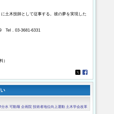
」に土木技師として従事する。彼の夢を実現した
．03-3681-6331
無料）
Opens in a new wi
Opens in a new
願い
津分水
可動堰
企画院
技術者地位向上運動
土木学会改革