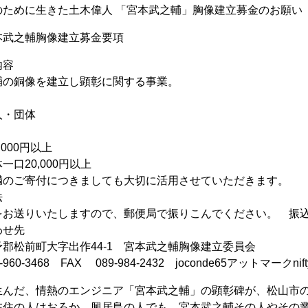
のために生きた土木偉人 「宮本武之輔」胸像建立募金のお願い
本武之輔胸像建立募金要項
内容
輔の銅像を建立し顕彰に関する事業。
人・団体
000円以上
一口20,000円以上
満のご寄付につきましても大切に活用させていただきます。
法
をお送りいたしますので、郵便局で振りこんでください。 振
わせ先
郡松前町大字出作44-1 宮本武之輔胸像建立委員会
960-3468 FAX 089-984-2432 joconde65アットマークnifty
んだ、情熱のエンジニア「宮本武之輔」の顕彰碑が、松山市の
在住の人はおろか、興居島の人でも、宮本武之輔その人やその