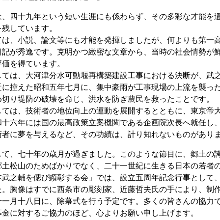
、四十九年という短い生涯にも係わらず、その多彩な才能を遺
を残しています。
は、小説、論文等にも才能を発揮しましたが、何よりも第一高
日記が秀逸です。克明かつ緻密な文章から、当時の社会情勢が
評価を得ています。
ては、大河津分水可動堰再構築建設工事における決断が、武之
近に控えた昭和五年七月に、集中豪雨が工事現場の上流を襲っ
め切り堤防の破壊を命じ、洪水を防ぎ農民を救ったことです。
ては、技術者の地位向上の運動を展開するとともに、東京帝大
和十六年には国の最高政策立案機関である企画院次長へ就任し
術者に夢を与えるなど、その功績は、計り知れないものがあり
て、七十年の歳月が過ぎました。このような節目に、郷土の誇
郷土松山のためばかりでなく、二十一世紀に生きる日本の若者
武之輔を偲び顕彰する会」では、設立五周年記念行事として、
た。胸像はすでに西条市の彫刻家、近藤哲夫氏の手により、制
十一月十八日に、除幕式を行う予定です。多くの皆さんの協力
募金に対するご協力のほど、心よりお願い申し上げます。