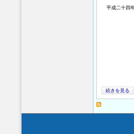
平成二十四年
宮本武之
東京
「宮本
「宮本武
「宮本
「宮本
「宮本
「宮本
「宮本
民
続きを見る
衆
の
た
め
Secondary
に
menu