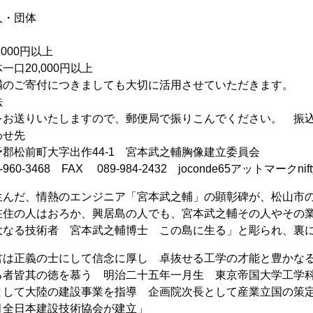
人・団体
000円以上
一口20,000円以上
満のご寄付につきましても大切に活用させていただきます。
法
をお送りいたしますので、郵便局で振りこんでください。 振
わせ先
郡松前町大字出作44-1 宮本武之輔胸像建立委員会
960-3468 FAX 089-984-2432 joconde65アットマークnifty
んだ、情熱のエンジニア「宮本武之輔」の顕彰碑が、松山市の
在住の人はおろか、興居島の人でも、宮本武之輔その人やその
大なる技術者 宮本武之輔博士 この島に生る」と彫られ、裏
君は正義の士にして信念に厚し 卓抜せる工学の才能と豊かな
る者皆其の徳を慕う 明治二十五年一月生 東京帝国大学工学
として大陸の建設事業を指導 企画院次長として産業立国の策
月全日本建設技術協会が建立」