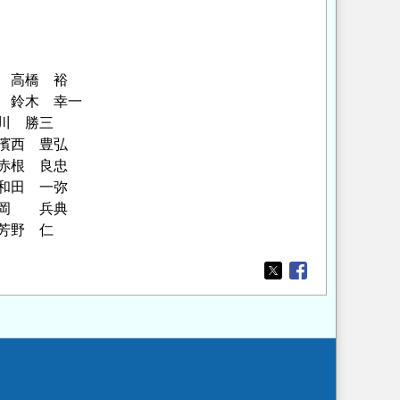
 裕
木 幸一
 勝三
 豊弘
 良忠
 一弥
 兵典
野 仁
Opens in a new wi
Opens in a new