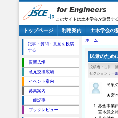
メ
イ
ン
このサイトは土木学会が運営す
コ
ン
メインナビゲーション
トップページ
利用案内
土木学会の
テ
パ
ホーム
ン
記事・質問・意見を投稿
ツ
ン
する
に
く
民衆のため
移
セ
ず
質問広場
動
投稿者
古川 
ク
意見交換広場
セクション
一
シ
イベント案内
ョ
民衆
ン
募集案内
★宮
一般記事
募金事業
ブックレビュー
宮本武之