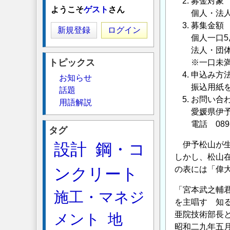
募金対象
ようこそ
ゲスト
さん
個人・法
募集金額
新規登録
ログイン
個人一口5,
法人・団体
トピックス
※一口未
申込み方
お知らせ
振込用紙
話題
お問い合
用語解説
愛媛県伊予
電話 089-
タグ
設計
鋼・コ
伊予松山が生
しかし、松山
ンクリート
の表には「偉
「宮本武之輔
施工・マネジ
を主唱す 知
亜院技術部長
メント
地
昭和二九年五