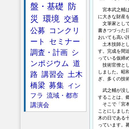
盤・基礎
防
宮本武之輔は
災
環境
に大きな財産
交通
文筆家として
公募
コンクリ
書きつづった
おいても高い
ート
セミナー
土木技師とし
調査・計画
シ
す。完成を間
っている仮締
ンポジウム
道
技術官僚とし
しました。昭
路
講習会
土木
ぎ、多くの技
橋梁
募集
イン
武之輔が没し
フラ
流域・都市
することは、
講演会
そこで「宮本
ことにしまし
木の日である
っています。