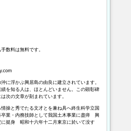
込手数料は無料です。
.com
沖に浮かぶ興居島の由良に建立されています。
業績を知る人は、ほとんどいません。この顕彰碑
には次の文章が刻まれています。
る情操と秀でたる文才とを兼ね具へ終生科学立国
科卒業・内務技師として我国土木事業に盡瘁 興
定に挺身 昭和十六年十二月東京に於いて没す