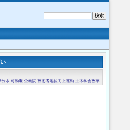
検
索
願い
津分水
可動堰
企画院
技術者地位向上運動
土木学会改革