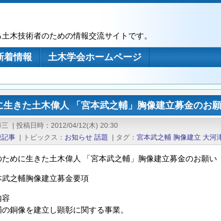
る土木技術者のための情報交流サイトです。
新着情報
土木学会ホームページ
に生きた土木偉人 「宮本武之輔」胸像建立募金のお
勝三
|
投稿日時
2012/04/12(木) 20:30
般記事
|
トピックス
お知らせ
話題
|
タグ
宮本武之輔
胸像建立
大河
のために生きた土木偉人 「宮本武之輔」胸像建立募金のお願い
本武之輔胸像建立募金要項
内容
輔の銅像を建立し顕彰に関する事業。