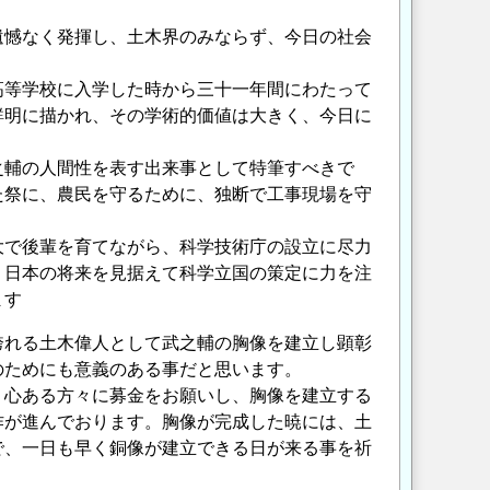
憾なく発揮し、土木界のみならず、今日の社会
等学校に入学した時から三十一年間にわたって
鮮明に描かれ、その学術的価値は大きく、今日に
輔の人間性を表す出来事として特筆すべきで
た祭に、農民を守るために、独断で工事現場を守
で後輩を育てながら、科学技術庁の設立に尽力
、日本の将来を見据えて科学立国の策定に力を注
ます
れる土木偉人として武之輔の胸像を建立し顕彰
のためにも意義のある事だと思います。
心ある方々に募金をお願いし、胸像を建立する
作が進んでおります。胸像が完成した暁には、土
で、一日も早く銅像が建立できる日が来る事を祈