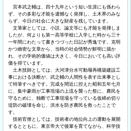
宮本武之輔は、四十九年という短い生涯にも係わら
ず、その多彩な才能を遺憾なく発揮し、土木界のみな
らず、今日の社会に大きな財産を残しています。
文筆家としては、小説、論文等にも才能を発揮しま
したが、何よりも第一高等学校に入学した時から三十
一年間にわたって書きつづった日記が秀逸です。克明
かつ緻密な文章から、当時の社会情勢が鮮明に描か
れ、その学術的価値は大きく、今日においても高い評
価を得ています。
土木技師としては、大河津分水可動堰再構築建設工
事における決断が、武之輔の人間性を表す出来事とし
て特筆すべきです。完成を間近に控えた昭和五年七月
に、集中豪雨が工事現場の上流を襲った祭に、農民を
守るために、独断で工事現場を守っている仮締め切り
堤防の破壊を命じ、洪水を防ぎ農民を救ったことで
す。
技術官僚としては、技術者の地位向上の運動を展開
するとともに、東京帝大で後輩を育てながら、科学技