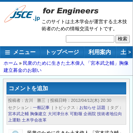
メ
イ
ン
このサイトは土木学会が運営する土木技
コ
術者のための情報交流サイトです。
ン
検
テ
索
ン
メインナビゲーション
メニュー
トップページ
利用案内
土木
>
ツ
に
パ
ホーム
民衆のために生きた土木偉人 「宮本武之輔」胸像
移
建立募金のお願い
ン
動
く
ず
コメントを追加
投稿者
古川 勝三
|
投稿日時
2012/04/12(木) 20:30
セクション
一般記事
|
トピックス
お知らせ
話題
|
タグ
宮本武之輔
胸像建立
大河津分水
可動堰
企画院
技術者地位向
上運動
土木学会改革
民衆のために生きた土木偉人 「宮本武之輔」