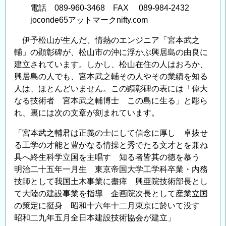
電話 089-960-3468 FAX 089-984-2432
joconde65アットマークnifty.com
伊予松山が生んだ、情熱のエンジニア「宮本武之
輔」の顕彰碑が、松山市の沖に浮かぶ興居島の由良に
建立されています。しかし、松山在住の人はおろか、
興居島の人でも、宮本武之輔その人やその業績を知る
人は、ほとんどいません。この顕彰碑の表には「偉大
なる技術者 宮本武之輔博士 この島に生る」と彫ら
れ、裏には次の文章が刻まれています。
「宮本武之輔君は正義の士にして信念に厚し 卓抜せ
る工学の才能と豊かなる情操と秀でたる文才とを兼ね
具へ終生科学立国を主唱す 知る者皆其の徳を慕う
明治二十五年一月生 東京帝国大学工学科卒業・内務
技師として我国土木事業に盡瘁 興亜院技術部長とし
て大陸の建設事業を指導 企画院次長として産業立国
の策定に挺身 昭和十六年十二月東京に於いて没す
昭和二九年五月全日本建設技術協会が建立」