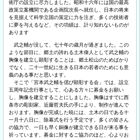
術庁の設立に尽力しました。昭和十六年には国の最高
政策立案機関である企画院次長へ就任し、日本の将来
を見据えて科学立国の策定に力を注ぎ、多くの技術者
に夢を与えるなど、その功績は、計り知れないものが
あります
武之輔が没して、七十年の歳月が過ぎました。この
ような節目に、郷土の誇れる土木偉人として武之輔の
胸像を建立し顕彰することは、郷土松山のためばかり
でなく、二十一世紀に生きる日本の若者のためにも意
義のある事だと思います。
そこで「宮本武之輔を偲び顕彰する会」では、設立
五周年記念行事として、心ある方々に募金をお願い
し、胸像を建立することにしました。胸像はすでに西
条市の彫刻家、近藤哲夫氏の手により、制作が進んで
おります。胸像が完成した暁には、土木の日である十
一月十八日に、除幕式を行う予定です。多くの皆さん
の協力で、一日も早く銅像が建立できる日が来る事を
祈っています。募金に対するご協力のほど、心よりお