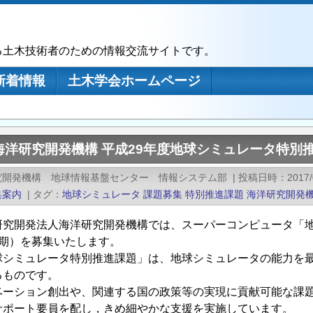
る土木技術者のための情報交流サイトです。
新着情報
土木学会ホームページ
海洋研究開発機構 平成29年度地球シミュレータ特別
究開発機構 地球情報基盤センター 情報システム部
|
投稿日時
2017/
集案内
|
タグ
地球シミュレータ
課題募集
特別推進課題
海洋研究開発
研究開発法人海洋研究開発機構では、スーパーコンピュータ「
2期）を募集いたします。
球シミュレータ特別推進課題」は、地球シミュレータの能力を
るものです。
ーション創出や、関連する国の政策等の実現に貢献可能な課
サポート要員を配し，きめ細やかな支援を実施しています。