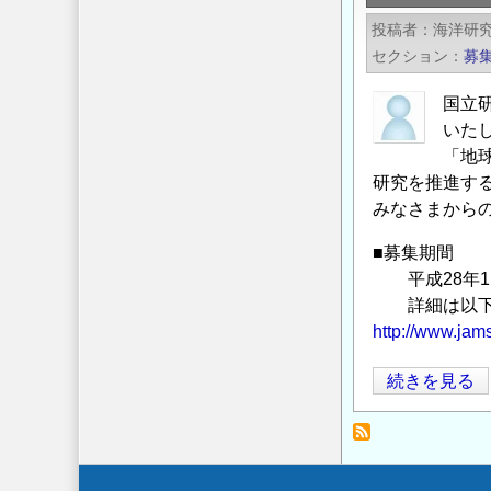
成
課
投稿者
海洋研究
29
題
セクション
募
年
（成
度
果
国立
地
創
いた
球
「地
出
シ
研究を推進す
加
みなさまから
ミ
速
ュ
第
■募集期間
レ
2
平成28年11月
ー
期）
詳細は以下の
タ
の
http://www.jams
特
募
別
集
海
続きを見る
推
の
洋
進
研
課
究
題
開