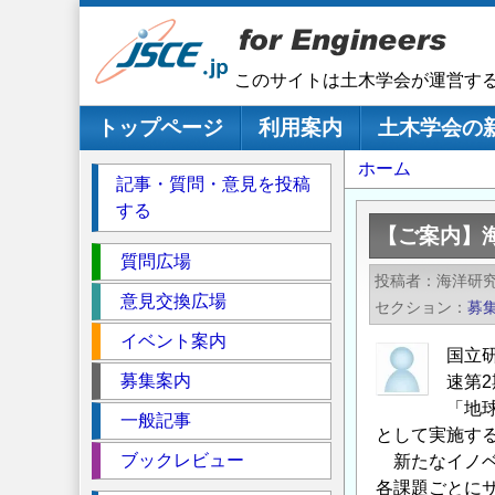
メ
イ
ン
このサイトは土木学会が運営す
コ
ン
メインナビゲーション
トップページ
利用案内
土木学会の
テ
パ
ホーム
ン
記事・質問・意見を投稿
ツ
ン
する
に
く
【ご案内】
移
セ
ず
質問広場
動
投稿者
海洋研
ク
意見交換広場
セクション
募
シ
イベント案内
ョ
国立
ン
募集案内
速第
「地
一般記事
として実施す
ブックレビュー
新たなイノベ
各課題ごとに