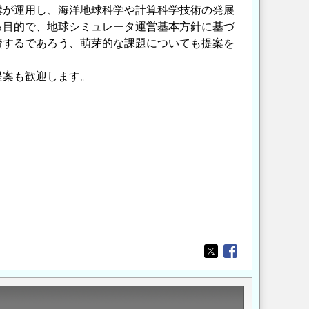
構が運用し、海洋地球科学や計算科学技術の発展
る目的で、地球シミュレータ運営基本方針に基づ
資するであろう、萌芽的な課題についても提案を
提案も歓迎します。
Opens in a new wi
Opens in a new