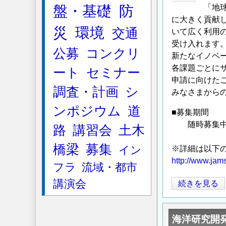
盤・基礎
防
「地
構
に大きく貢献
平
災
環境
交通
いて広く利用
成
受け入れます
29
公募
コンクリ
新たなイノベ
年
各課題ごとに
ート
セミナー
度
申請に向けた
地
調査・計画
シ
みなさまから
球
ンポジウム
道
シ
■募集期間
ミ
随時募集
路
講習会
土木
ュ
橋梁
募集
レ
イン
※詳細は以下の
ー
http://www.jams
フラ
流域・都市
タ
講演会
【ご
続きを見る
特
案
別
内】
推
海洋研究開
平
進