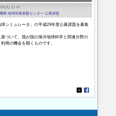
29(火) 11:47
機構
地球情報基盤センター
公募課題
球シミュレータ」の平成29年度公募課題を募集
に基づいて、我が国の海洋地球科学と関連分野の
く利用の機会を開くものです。
Opens in a new wi
Opens in a new