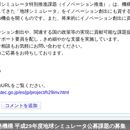
球シミュレータ特別推進課題（イノベーション推進）」は、機
してきた「地球シミュレータ」をイノベーション創出にも資す
の機会を開くものです。また、将来的にイノベーション創出に
。
ーション創出や、関連する国の政策等の実現に貢献可能な課題
サポート要員を配し，きめ細やかな支援を実施しています。
ご相談もお気軽にお問い合わせください。
のご応募をお待ちしております。
中
URLをご覧ください。
tec.go.jp/es/jp/project/h29inv.html
コメントを追加
発機構 平成29年度地球シミュレータ公募課題の募集