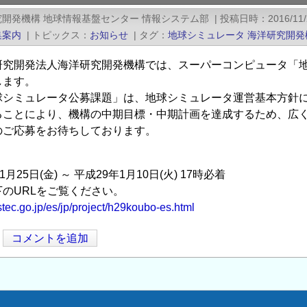
開発機構 地球情報基盤センター 情報システム部
|
投稿日時
2016/11/
集案内
|
トピックス
お知らせ
|
タグ
地球シミュレータ
海洋研究開発
研究開発法人海洋研究開発機構では、スーパーコンピュータ「地
します。
球シミュレータ公募課題」は、地球シミュレータ運営基本方針
ることにより、機構の中期目標・中期計画を達成するため、広
のご応募をお待ちしております。
25日(金) ～ 平成29年1月10日(火) 17時必着
URLをご覧ください。
tec.go.jp/es/jp/project/h29koubo-es.html
コメントを追加