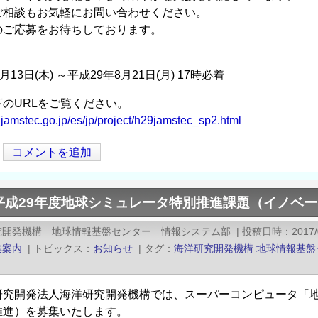
ご相談もお気軽にお問い合わせください。
のご応募をお待ちしております。
3日(木) ～平成29年8月21日(月) 17時必着
URLをご覧ください。
.jamstec.go.jp/es/jp/project/h29jamstec_sp2.html
コメントを追加
平成29年度地球シミュレータ特別推進課題（イノベ
究開発機構 地球情報基盤センター 情報システム部
|
投稿日時
2017/
集案内
|
トピックス
お知らせ
|
タグ
海洋研究開発機構
地球情報基盤
研究開発法人海洋研究開発機構では、スーパーコンピュータ「
推進）を募集いたします。