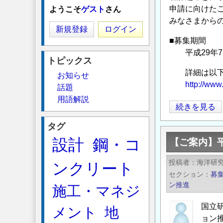
申請に向けた
ようこそ
ゲスト
さん
みなさまから
新規登録
ログイン
■募集期間
平成29年7月1
トピックス
詳細は以下の
お知らせ
http://www
話題
用語解説
【ご
続きを見る
案
タグ
内】
設計
鋼・コ
【ご案内】
海
洋
投稿者
海洋研
ンクリート
研
セクション
募
究
ン推進
施工・マネジ
開
発
国立
メント
地
ョン
機