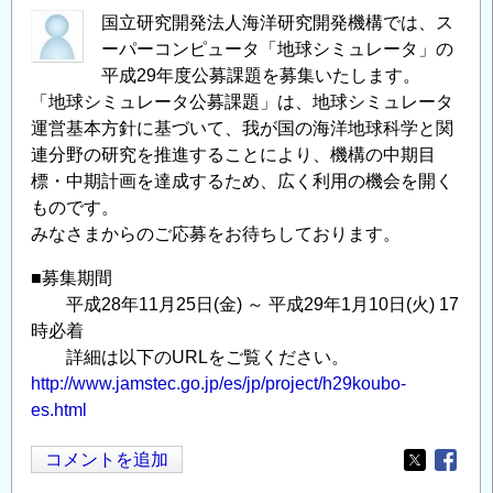
国立研究開発法人海洋研究開発機構では、ス
ーパーコンピュータ「地球シミュレータ」の
平成29年度公募課題を募集いたします。
「地球シミュレータ公募課題」は、地球シミュレータ
運営基本方針に基づいて、我が国の海洋地球科学と関
連分野の研究を推進することにより、機構の中期目
標・中期計画を達成するため、広く利用の機会を開く
ものです。
みなさまからのご応募をお待ちしております。
■募集期間
平成28年11月25日(金) ～ 平成29年1月10日(火) 17
時必着
詳細は以下のURLをご覧ください。
http://www.jamstec.go.jp/es/jp/project/h29koubo-
es.html
コメントを追加
Opens in
Opens