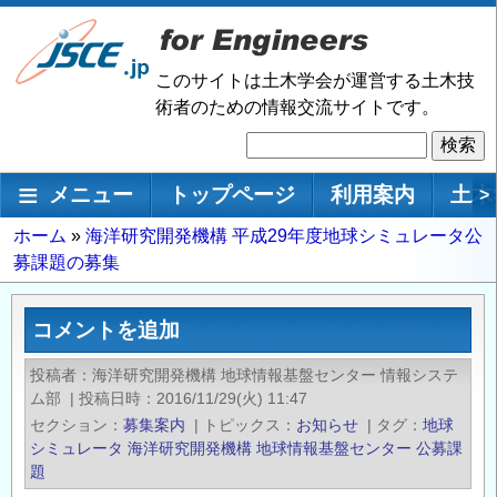
メ
イ
ン
このサイトは土木学会が運営する土木技
コ
術者のための情報交流サイトです。
ン
検
テ
索
ン
メインナビゲーション
メニュー
トップページ
利用案内
土木
>
ツ
に
パ
ホーム
海洋研究開発機構 平成29年度地球シミュレータ公
移
募課題の募集
ン
動
く
ず
コメントを追加
投稿者
海洋研究開発機構 地球情報基盤センター 情報システ
ム部
|
投稿日時
2016/11/29(火) 11:47
セクション
募集案内
|
トピックス
お知らせ
|
タグ
地球
シミュレータ
海洋研究開発機構
地球情報基盤センター
公募課
題