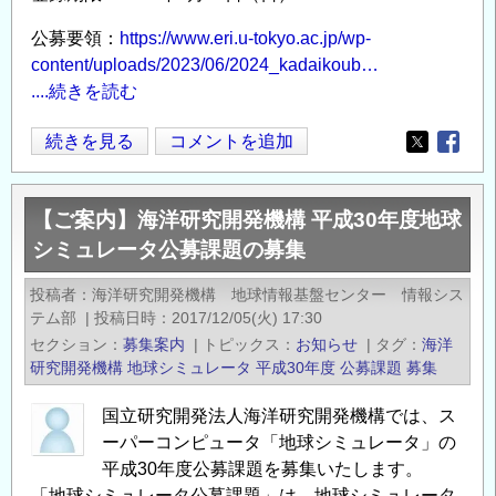
公募要領：
https://www.eri.u-tokyo.ac.jp/wp-
content/uploads/2023/06/2024_kadaikoub…
....続きを読む
周
続きを見る
コメントを追加
Opens in
Opens
知
の
【ご案内】海洋研究開発機構 平成30年度地球
お
シミュレータ公募課題の募集
願
い：
投稿者
海洋研究開発機構 地球情報基盤センター 情報シス
7/30
テム部
|
投稿日時
2017/12/05(火) 17:30
締
セクション
募集案内
|
トピックス
お知らせ
|
タグ
海洋
切
研究開発機構
地球シミュレータ
平成30年度
公募課題
募集
_2024
国立研究開発法人海洋研究開発機構では、ス
年
ーパーコンピュータ「地球シミュレータ」の
度
平成30年度公募課題を募集いたします。
共
「地球シミュレータ公募課題」は、地球シミュレータ