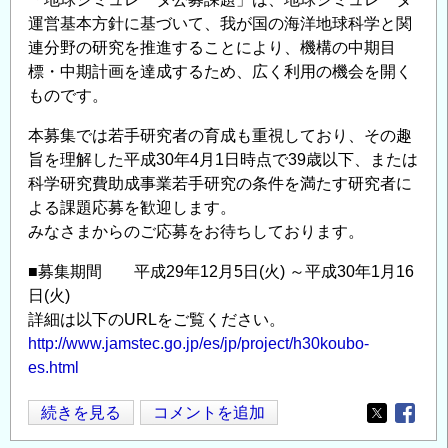
同
運営基本方針に基づいて、我が国の海洋地球科学と関
利
連分野の研究を推進することにより、機構の中期目
用
標・中期計画を達成するため、広く利用の機会を開く
「特
ものです。
定
共
本募集では若手研究者の育成も重視しており、その趣
同
旨を理解した平成30年4月1日時点で39歳以下、または
研
科学研究費助成事業若手研究の条件を満たす研究者に
究」
よる課題応募を歓迎します。
研
みなさまからのご応募をお待ちしております。
究
■募集期間 平成29年12月5日(火) ～平成30年1月16
課
日(火)
題
詳細は以下のURLをご覧ください。
の
http://www.jamstec.go.jp/es/jp/project/h30koubo-
公
es.html
募
の
【ご
続きを見る
コメントを追加
Opens in
Opens
案