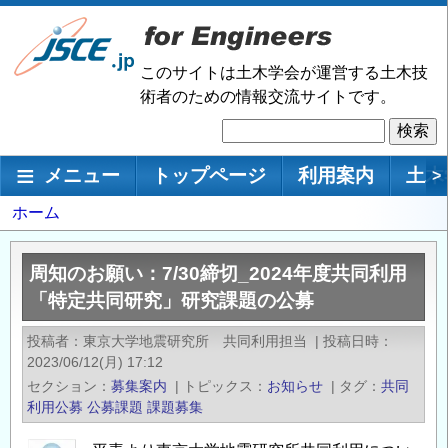
メ
イ
ン
このサイトは土木学会が運営する土木技
コ
術者のための情報交流サイトです。
ン
検
テ
索
ン
メインナビゲーション
メニュー
トップページ
利用案内
土木
>
ツ
に
パ
ホーム
移
ン
動
く
周知のお願い：7/30締切_2024年度共同利用
ず
「特定共同研究」研究課題の公募
投稿者
東京大学地震研究所 共同利用担当
|
投稿日時
2023/06/12(月) 17:12
セクション
募集案内
|
トピックス
お知らせ
|
タグ
共同
利用公募
公募課題
課題募集