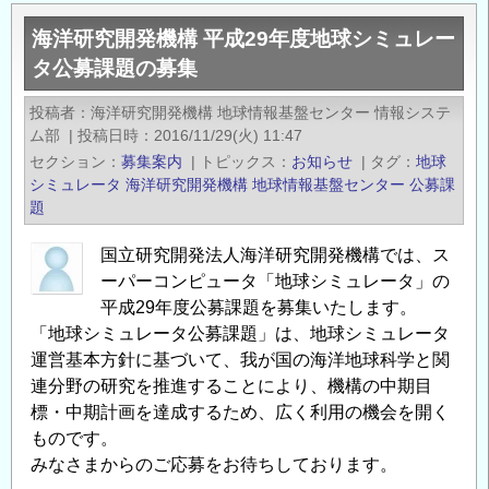
内】
海洋研究開発機構 平成29年度地球シミュレー
海
タ公募課題の募集
洋
研
投稿者
海洋研究開発機構 地球情報基盤センター 情報システ
究
ム部
|
投稿日時
2016/11/29(火) 11:47
開
セクション
募集案内
|
トピックス
お知らせ
|
タグ
地球
発
シミュレータ
海洋研究開発機構
地球情報基盤センター
公募課
機
題
構
国立研究開発法人海洋研究開発機構では、ス
平
ーパーコンピュータ「地球シミュレータ」の
成
平成29年度公募課題を募集いたします。
30
「地球シミュレータ公募課題」は、地球シミュレータ
年
運営基本方針に基づいて、我が国の海洋地球科学と関
度
連分野の研究を推進することにより、機構の中期目
地
標・中期計画を達成するため、広く利用の機会を開く
球
ものです。
シ
みなさまからのご応募をお待ちしております。
ミ