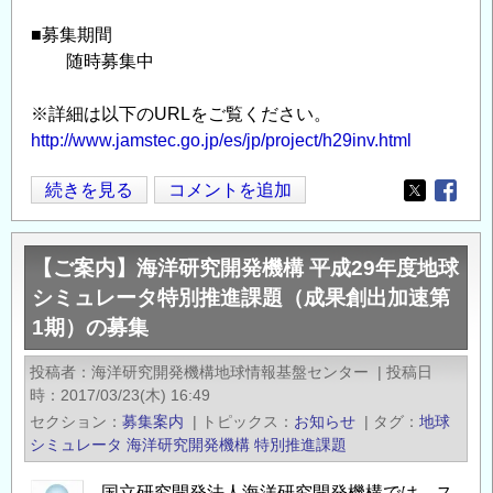
題
■募集期間
（成
随時募集中
果
創
※詳細は以下のURLをご覧ください。
出
http://www.jamstec.go.jp/es/jp/project/h29inv.html
加
速
【ご
続きを見る
コメントを追加
Opens in
Opens
第
案
2
内】
期）
【ご案内】海洋研究開発機構 平成29年度地球
平
の
シミュレータ特別推進課題（成果創出加速第
成
募
1期）の募集
29
集
年
投稿者
海洋研究開発機構地球情報基盤センター
|
投稿日
の
度
時
2017/03/23(木) 16:49
地
セクション
募集案内
|
トピックス
お知らせ
|
タグ
地球
球
シミュレータ
海洋研究開発機構
特別推進課題
シ
ミ
国立研究開発法人海洋研究開発機構では、ス