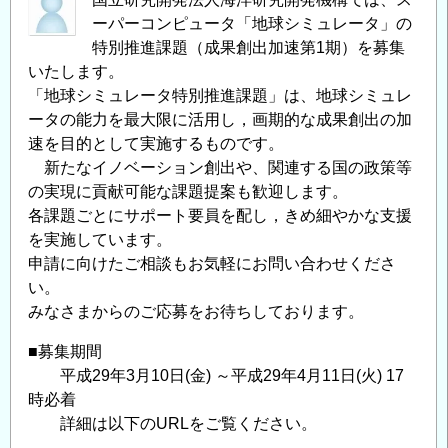
ーパーコンピュータ「地球シミュレータ」の
ュ
特別推進課題（成果創出加速第1期）を募集
レ
いたします。
ー
「地球シミュレータ特別推進課題」は、地球シミュレ
タ
ータの能力を最大限に活用し，画期的な成果創出の加
特
速を目的として実施するものです。
別
新たなイノベーション創出や、関連する国の政策等
推
の実現に貢献可能な課題提案も歓迎します。
進
各課題ごとにサポート要員を配し，きめ細やかな支援
課
を実施しています。
題
申請に向けたご相談もお気軽にお問い合わせくださ
（イ
い。
ノ
みなさまからのご応募をお待ちしております。
ベ
ー
■募集期間
シ
平成29年3月10日(金) ～平成29年4月11日(火) 17
時必着
ョ
詳細は以下のURLをご覧ください。
ン