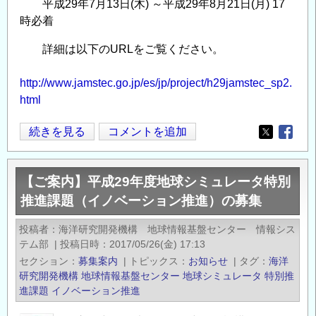
推
平成29年7月13日(木) ～平成29年8月21日(月) 17
時必着
進
課
詳細は以下のURLをご覧ください。
題
（成
http://www.jamstec.go.jp/es/jp/project/h29jamstec_sp2.
果
html
創
出
【ご
続きを見る
コメントを追加
Opens in
Opens
加
案
速
内】
第
【ご案内】平成29年度地球シミュレータ特別
海
3
推進課題（イノベーション推進）の募集
洋
期）
研
投稿者
海洋研究開発機構 地球情報基盤センター 情報シス
の
究
テム部
|
投稿日時
2017/05/26(金) 17:13
募
開
セクション
募集案内
|
トピックス
お知らせ
|
タグ
海洋
集
発
研究開発機構
地球情報基盤センター
地球シミュレータ
特別推
の
機
進課題
イノベーション推進
構