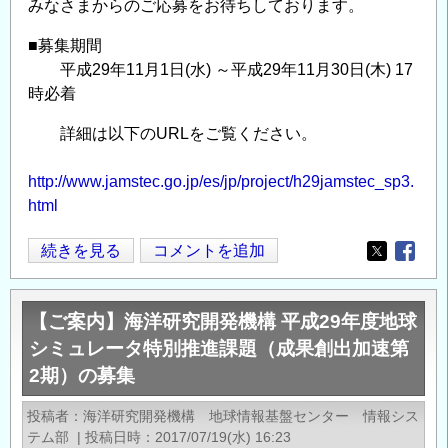
みなさまからのご応募をお待ちしております。
■募集期間
平成29年11月1日(水) ～平成29年11月30日(木) 17
時必着
詳細は以下のURLをご覧ください。
http://www.jamstec.go.jp/es/jp/project/h29jamstec_sp3.
html
【ご
続きを見る
コメントを追加
Opens in
Opens
案
内】
【ご案内】海洋研究開発機構 平成29年度地球
海
シミュレータ特別推進課題（成果創出加速第
洋
2期）の募集
研
究
投稿者
海洋研究開発機構 地球情報基盤センター 情報シス
開
テム部
|
投稿日時
2017/07/19(水) 16:23