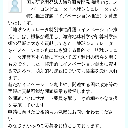
国立研究開発法人海洋研究開発機構では、ス
平
ーパーコンピュータ「地球シミュレータ」の
成
特別推進課題（イノベーション推進）を募集
29
いたします。
年
「地球シミュレータ特別推進課題（イノベーション推
度
進）」は、機構が運用し、海洋地球科学や計算科学技
地
術の発展に大きく貢献してきた「地球シミュレータ」
球
をイノベーション創出にも資する目的で、地球シミュ
シ
レータ運営基本方針に基づいて広く利用の機会を開く
ミ
ものです。また、将来的にイノベーション創出に資す
ュ
るであろう、萌芽的な課題についても提案を受け入れ
レ
ます。
ー
新たなイノベーション創出や、関連する国の政策等の
タ
実現に貢献可能な課題提案も歓迎します。
特
各課題ごとにサポート要員を配し，きめ細やかな支援
別
を実施しています。
推
申請に向けたご相談もお気軽にお問い合わせくださ
進
い。
課
みなさまからのご応募をお待ちしております。