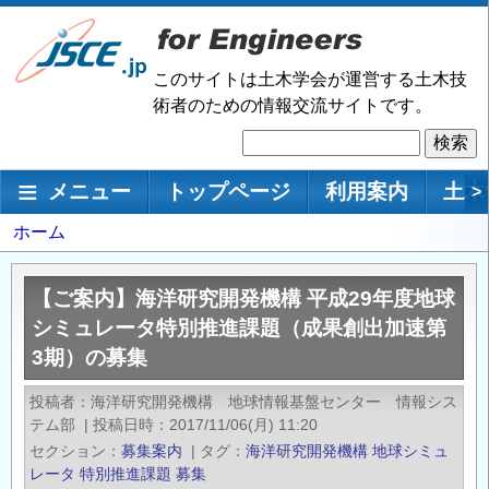
メ
イ
ン
このサイトは土木学会が運営する土木技
コ
術者のための情報交流サイトです。
ン
検
テ
索
ン
メインナビゲーション
メニュー
トップページ
利用案内
土木
>
ツ
に
パ
ホーム
移
ン
動
く
【ご案内】海洋研究開発機構 平成29年度地球
ず
シミュレータ特別推進課題（成果創出加速第
3期）の募集
投稿者
海洋研究開発機構 地球情報基盤センター 情報シス
テム部
|
投稿日時
2017/11/06(月) 11:20
セクション
募集案内
|
タグ
海洋研究開発機構
地球シミュ
レータ
特別推進課題
募集