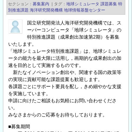
発
セクション
募集案内
|
タグ
地球シミュレータ
課題募集
特
機
別推進課題
海洋研究開発機構
地球情報基盤センター
構
平
国立研究開発法人海洋研究開発機構では、ス
ーパーコンピュータ「地球シミュレータ」の
成
特別推進課題（成果創出加速第2期）を募集
29
いたします。
年
「地球シミュレータ特別推進課題」は、地球シミュレ
度
ータの能力を最大限に活用し，画期的な成果創出の加
地
速を目的として実施するものです。
球
新たなイノベーション創出や、関連する国の政策等
シ
の実現に貢献可能な課題提案も歓迎します。
ミ
各課題ごとにサポート要員を配し，きめ細やかな支援
ュ
を実施しています。
レ
申請に向けたご相談もお気軽にお問い合わせくださ
ー
い。
タ
みなさまからのご応募をお待ちしております。
特
別
■募集期間