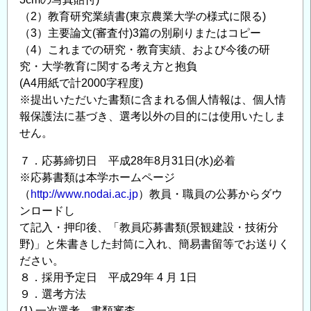
（2）教育研究業績書(東京農業大学の様式に限る)
（3）主要論文(審査付)3篇の別刷りまたはコピー
（4）これまでの研究・教育実績、および今後の研
究・大学教育に関する考え方と抱負
(A4用紙で計2000字程度)
※提出いただいた書類に含まれる個人情報は、個人情
報保護法に基づき、選考以外の目的には使用いたしま
せん。
７．応募締切日 平成28年8月31日(水)必着
※応募書類は本学ホームページ
（
http://www.nodai.ac.jp
）教員・職員の公募からダウ
ンロードし
て記入・押印後、「教員応募書類(景観建設・技術分
野)」と朱書きした封筒に入れ、簡易書留等でお送りく
ださい。
８．採用予定日 平成29年 4 月 1日
９．選考方法
(1) 一次選考 書類審査