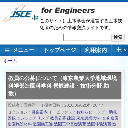
メ
イ
ン
このサイトは土木学会が運営する土木技
コ
術者のための情報交流サイトです。
ン
検
テ
索
ン
メインナビゲーション
メニュー
トップページ
利用案内
土木
>
ツ
に
パ
ホーム
移
ン
動
く
教員の公募について（東京農業大学地域環境
ず
科学部造園科学科 景観建設・技術分野 助
教）
投稿者
國井洋一
|
投稿日時
2016/06/02(木) 20:47
セクション
募集案内
|
トピックス
お知らせ
|
タグ
助教
景観
エンジニアリング
教員公募
建設
東京農業大学
地域
造園
造園施設材料
造園施工論
造園工学基礎演習
造園体験演習
造