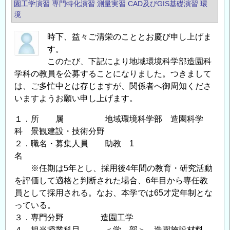
園工学演習
専門特化演習
測量実習
CAD及びGIS基礎演習
環
境
時下、益々ご清栄のこととお慶び申し上げま
す。
このたび、下記により地域環境科学部造園科
学科の教員を公募することになりました。つきまして
は、ご多忙中とは存じますが、関係者へ御周知くださ
いますようお願い申し上げます。
１．所 属 地域環境科学部 造園科学
科 景観建設・技術分野
２．職名・募集人員 助教 1
名
※任期は5年とし、採用後4年間の教育・研究活動
を評価して適格と判断された場合、6年目から専任教
員として採用される。なお、本学では65才定年制とな
っている。
３．専門分野 造園工学
４．担当授業科目 ＜学 部＞ 造園施設材料、