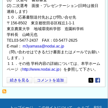
(2) 二次選考 面接・プレゼンテーション(日時は後日
連絡します)
１０．応募書類送付先および問い合せ先
〒156-8502 東京都世田谷区桜丘1-1-1
東京農業大学 地域環境科学部 造園科学科
学科長 山崎元也
TEL03-5477-2437 FAX：03-5477-2625
E-mail：
m3yamasa@nodai.ac.jp
（問い合わせはできるだけ書面またはメールでお願い
します。）
１１．その他 学科内容の詳細については、本学ホーム
ページ（
http://www.nodai.ac.jp
）を参照して下さい。
教
続きを見る
コメントを追加
Opens in
Opens
員
の
公
募
トップページ
このサイトについて
ヘルプ
RSS