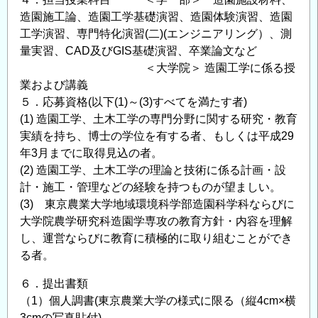
造園施工論、造園工学基礎演習、造園体験演習、造園
工学演習、専門特化演習(二)(エンジニアリング）、測
量実習、CAD及びGIS基礎演習、卒業論文など
＜大学院＞ 造園工学に係る授
業および講義
５．応募資格(以下(1)～(3)すべてを満たす者)
(1) 造園工学、土木工学の専門分野に関する研究・教育
実績を持ち、博士の学位を有する者、もしくは平成29
年3月までに取得見込の者。
(2) 造園工学、土木工学の理論と技術に係る計画・設
計・施工・管理などの経験を持つものが望ましい。
(3) 東京農業大学地域環境科学部造園科学科ならびに
大学院農学研究科造園学専攻の教育方針・内容を理解
し、運営ならびに教育に積極的に取り組むことができ
る者。
６．提出書類
（1）個人調書(東京農業大学の様式に限る（縦4cm×横
3cmの写真貼付)