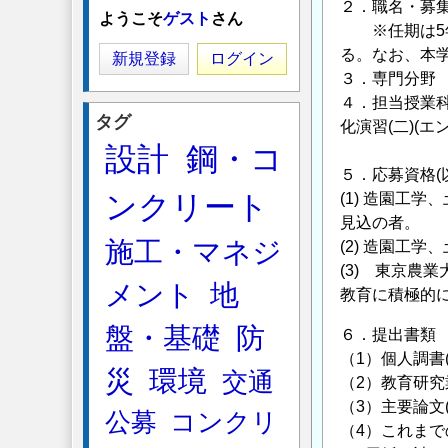
２．職
ようこそ
ゲスト
さん
※任期は5年
る。なお、本学
新規登録
ログイン
３．専門分
４．担当授業
タグ
化演習(二)(
設計
鋼・コ
＜大学院
５．応募資格(以
ンクリート
(1) 造園工
見込の者。
施工・マネジ
(2) 造園工
(3) 東京農
メント
地
教育に
盤・基礎
防
６．提出書類
（1）個人調書
災
環境
交通
（2）教育研
（3）主要論文
公募
コンクリ
（4）これま