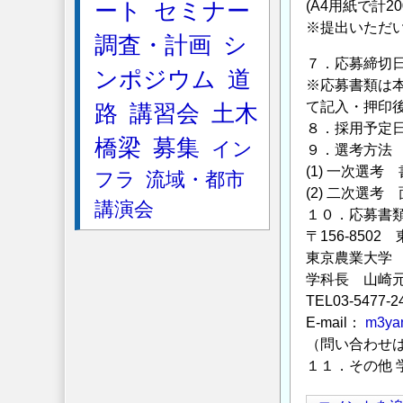
ート
セミナー
(A4用紙で計20
※提出いただ
調査・計画
シ
７．応募締切日 
ンポジウム
道
※応募書類は
て記入・押印
路
講習会
土木
８．採用予定日 
橋梁
募集
イン
９．選考方法
(1) 一次選考
フラ
流域・都市
(2) 二次選
講演会
１０．応募書
〒156-8502
東京農業大学
学科長 山崎
TEL03-5477-
E-mail：
m3ya
（問い合わせ
１１．その他