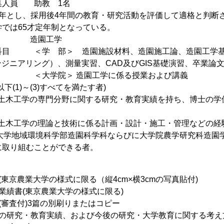
名・募集人員 助教 1名
とし、採用後4年間の教育・研究活動を評価して適格と判断さ
では65才定年制となっている。
野 造園工学
科目 ＜学 部＞ 造園施設材料、造園施工論、造園工学基
エンジニアリング）、測量実習、CAD及びGIS基礎演習、卒業論
＞ 造園工学に係る授業および講義
下(1)～(3)すべてを満たす者)
学、土木工学の専門分野に関する研究・教育実績を持ち、博士の学
学、土木工学の理論と技術に係る計画・設計・施工・管理などの
業大学地域環境科学部造園科学科ならびに大学院農学研究科造
積極的に取り組むことができる者。
(東京農業大学の様式に限る（縦4cm×横3cmの写真貼付)
究業績書(東京農業大学の様式に限る)
(審査付)3篇の別刷りまたはコピー
での研究・教育実績、および今後の研究・大学教育に関する考え