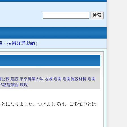
検
索
設・技術分野 助教）
員公募
建設
東京農業大学
地域
造園
造園施設材料
造園
IS基礎演習
環境
ことになりました。つきましては、ご多忙中とは
。