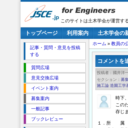
メ
イ
ン
このサイトは土木学会が運営す
コ
ン
メインナビゲーション
トップページ
利用案内
土木学会の
テ
パ
ホーム
教員の
ン
記事・質問・意見を投稿
ツ
ン
する
に
く
コメントを
移
セ
ず
質問広場
動
投稿者
國井洋
ク
意見交換広場
セクション
募
シ
施工論
造園工学
イベント案内
ョ
ン
時下
募集案内
この
一般記事
存じ
ブックレビュー
１．所 属