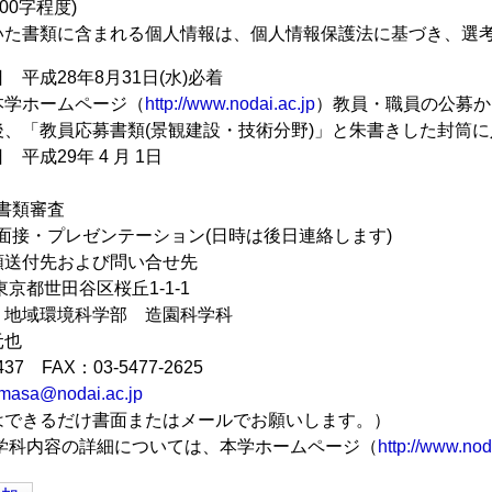
00字程度)
いた書類に含まれる個人情報は、個人情報保護法に基づき、選
平成28年8月31日(水)必着
本学ホームページ（
http://www.nodai.ac.jp
）教員・職員の公募か
後、「教員応募書類(景観建設・技術分野)」と朱書きした封筒
平成29年 4 月 1日
 書類審査
考 面接・プレゼンテーション(日時は後日連絡します)
類送付先および問い合せ先
 東京都世田谷区桜丘1-1-1
 地域環境科学部 造園科学科
元也
2437 FAX：03-5477-2625
masa@nodai.ac.jp
はできるだけ書面またはメールでお願いします。）
 学科内容の詳細については、本学ホームページ（
http://www.nod