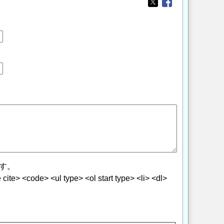
Opens in a new wi
Opens in a new
す。
> <code> <ul type> <ol start type> <li> <dl>