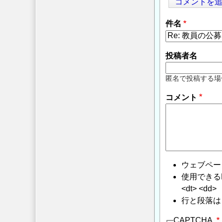
コメントを
件名
投稿者名
匿名で投稿する場
コメント
ウェブペー
使用できるHTMLタ
<dt> <dd>
行と段落は
CAPTCHA