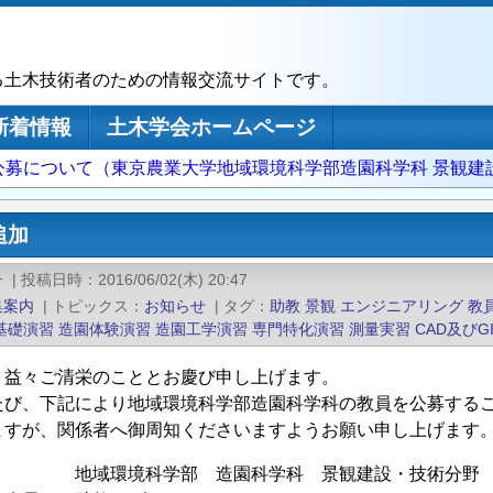
る土木技術者のための情報交流サイトです。
新着情報
土木学会ホームページ
公募について（東京農業大学地域環境科学部造園科学科 景観建
追加
一
|
投稿日時
2016/06/02(木) 20:47
集案内
|
トピックス
お知らせ
|
タグ
助教
景観
エンジニアリング
教
基礎演習
造園体験演習
造園工学演習
専門特化演習
測量実習
CAD及びG
、益々ご清栄のこととお慶び申し上げます。
たび、下記により地域環境科学部造園科学科の教員を公募する
ますが、関係者へ御周知くださいますようお願い申し上げます
 地域環境科学部 造園科学科 景観建設・技術分野