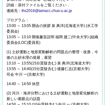
詳細：添付ファイルをご覧ください．
連絡先：
ths2016@tamacc.chuo-u.ac.jp
プログラム：
13:00 ～ 13:05 開会の挨拶 泉 典洋(北海道大学) (水工学
委員会)
13:05 ～ 13:10 開催趣旨説明 福岡 捷二(中央大学) (組織
委員会(LOC)委員長)
(1) 土砂運動と地形変動解析の問題点の整理・改善，今
後の土砂水理の発展，展望
13:10 ～ 13:55(15分質疑含む) 泉 典洋(北海道大学)
13:55 ～ 14:40(15分質疑含む) 後藤仁志(京都大学)
司会 中川 一(京都大学)
14:40 ～ 14:50 休憩
(2) 河川・海岸分野における土砂運動と地形変化解析の
新しい着眼点の話題
14:50 ～ 15:10 (10分質疑含む) 中川 一 (京都大学)