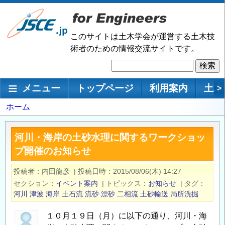
メ
イ
ン
このサイトは土木学会が運営する土木技
コ
術者のための情報交流サイトです。
ン
検
テ
索
ン
メインナビゲーション
メニュー
トップページ
利用案内
土木
>
ツ
に
パ
ホーム
移
ン
動
く
河川・海岸の土砂水理に関するワークショッ
ず
プ開催のお知らせ
投稿者
内田龍彦
|
投稿日時
2015/08/06(木) 14:27
セクション
イベント案内
|
トピックス
お知らせ
|
タグ
河川
津波
海岸
土石流
流砂
漂砂
二相流
土砂輸送
局所洗掘
１０月１９日（月）に以下の通り、河川・海