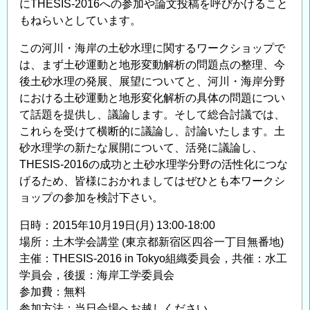
にTHESIS-2016への参加や論文投稿を呼びかけること
もねらいとしています。
この河川・海岸の土砂水理に関するワークショップで
は、まず土砂運動と地形変動解析の問題点の整理、今
後土砂水理の発展、展望についてと、河川・海岸分野
における土砂運動と地形変化解析の具体の問題につい
て話題を提供し、議論します。そして総合討議では、
これらを受けて横断的に議論し、討論いたします。土
砂水理学の新たな展開について、活発に議論し、
THESIS-2016の成功と土砂水理学分野の活性化につな
げるため、皆様におかれましてはぜひとも本ワークシ
ョップの参加を検討下さい。
日時：2015年10月19日(月) 13:00-18:00
場所：土木学会講堂 (東京都新宿区四谷一丁目無番地)
主催：THESIS-2016 in Tokyo組織委員会，共催：水工
学員会，後援：海岸工学委員会
参加費：無料
参加方法：当日会場へお越しください．