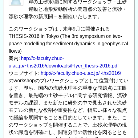
岸の土砂水理に関するワークショップ－土砂
運動と地形変動解析の問題点の改善と流砂・
漂砂水理学の新展開－を開催いたします。
このワークショップは，来年9月に開催される
THESIS-2016 in Tokyo (The 3rd symposium on two-
phase modelling for sediment dynamics in geophysical
flows)
案内:
http://c-faculty.chuo-
u.ac.jp/~ths2016/downloads/Flyer_thesis-2016.pdf
ウェブサイト:
http://c-faculty.chuo-u.ac.jp/~ths2016/
のworkshopのプレワークショップとして位置付けてい
ます。即ち、国内の流砂水理学の重要な問題点に主眼
を置き、最先端の土砂モデルに関する研究情報、流砂
モデルの課題、また新たに研究の中で見出された流砂
モデルの新たな役割や重要性など、幅広い様々な視点
で議論を展開することを目的としています。また、こ
のワークショップを開催することで、土砂水理学の現
状の課題を明確にし、関連分野の活性化を図るととも