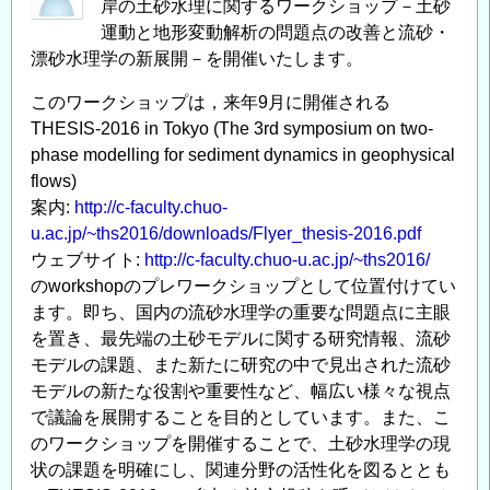
岸の土砂水理に関するワークショップ－土砂
運動と地形変動解析の問題点の改善と流砂・
漂砂水理学の新展開－を開催いたします。
このワークショップは，来年9月に開催される
THESIS-2016 in Tokyo (The 3rd symposium on two-
phase modelling for sediment dynamics in geophysical
flows)
案内:
http://c-faculty.chuo-
u.ac.jp/~ths2016/downloads/Flyer_thesis-2016.pdf
ウェブサイト:
http://c-faculty.chuo-u.ac.jp/~ths2016/
のworkshopのプレワークショップとして位置付けてい
ます。即ち、国内の流砂水理学の重要な問題点に主眼
を置き、最先端の土砂モデルに関する研究情報、流砂
モデルの課題、また新たに研究の中で見出された流砂
モデルの新たな役割や重要性など、幅広い様々な視点
で議論を展開することを目的としています。また、こ
のワークショップを開催することで、土砂水理学の現
状の課題を明確にし、関連分野の活性化を図るととも