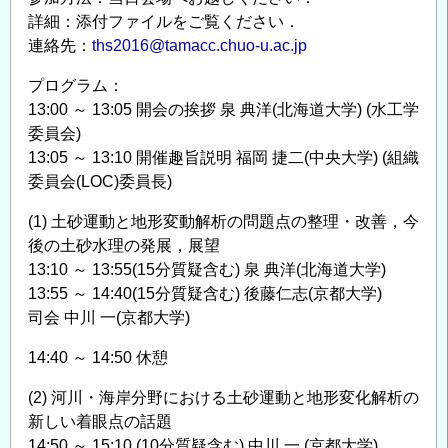
詳細：添付ファイルをご覧ください．
連絡先：
ths2016@tamacc.chuo-u.ac.jp
プログラム：
13:00 ～ 13:05 開会の挨拶 泉 典洋(北海道大学) (水工学
委員会)
13:05 ～ 13:10 開催趣旨説明 福岡 捷二(中央大学) (組織
委員会(LOC)委員長)
(1) 土砂運動と地形変動解析の問題点の整理・改善，今
後の土砂水理の発展，展望
13:10 ～ 13:55(15分質疑含む) 泉 典洋(北海道大学)
13:55 ～ 14:40(15分質疑含む) 後藤仁志(京都大学)
司会 中川 一(京都大学)
14:40 ～ 14:50 休憩
(2) 河川・海岸分野における土砂運動と地形変化解析の
新しい着眼点の話題
14:50 ～ 15:10 (10分質疑含む) 中川 一 (京都大学)