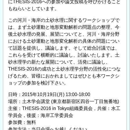
にTHESIS-2016への参加や論文投稿を呼びかけること
もねらいとしています。
この河川・海岸の土砂水理に関するワークショップで
は、まず土砂運動と地形変動解析の問題点の整理、今
後土砂水理の発展、展望についてと、河川・海岸分野
における土砂運動と地形変化解析の具体の問題につい
て話題を提供し、議論します。そして総合討議では、
これらを受けて横断的に議論し、討論いたします。土
砂水理学の新たな展開について、活発に議論し、
THESIS-2016の成功と土砂水理学分野の活性化につな
げるため、皆様におかれましてはぜひとも本ワークシ
ョップの参加を検討下さい。
日時：2015年10月19日(月) 13:00-18:00
場所：土木学会講堂 (東京都新宿区四谷一丁目無番地)
主催：THESIS-2016 in Tokyo組織委員会，共催：水工
学員会，後援：海岸工学委員会
参加費：無料
参加方法：当日会場へお越しください．