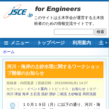
メ
イ
ン
このサイトは土木学会が運営する土木技
コ
術者のための情報交流サイトです。
ン
検
テ
索
ン
メインナビゲーション
メニュー
トップページ
利用案内
土木
>
ツ
に
パ
ホーム
移
ン
動
く
河川・海岸の土砂水理に関するワークショッ
ず
プ開催のお知らせ
投稿者
内田龍彦
|
投稿日時
2015/08/06(木) 14:27
セクション
イベント案内
|
トピックス
お知らせ
|
タグ
河川
津波
海岸
土石流
流砂
漂砂
二相流
土砂輸送
局所洗掘
１０月１９日（月）に以下の通り、河川・海