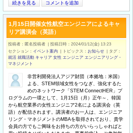
【就
続きを見る
コメントを追加
Opens in
Opens
活
中
1月15日開催女性航空エンジニアによるキャ
の
リア講演会（英語）
学
生
投稿者
匿名投稿者
|
投稿日時
2024/01/12(金) 13:23
向
セクション
イベント案内
|
トピックス
お知らせ
|
タグ
け】
就活
就職活動
キャリア
女性
エンジニア
エンジニアリング・
原
マネジメント
子
非営利開発法人アジア財団（本拠地：米国）
力
よる、STEM領域女性をつなぎ、強化するた
発
めのネットワーク「STEM ConnectHER」プ
電
ログラムの一環として、1月15日（月）正午～、韓国
所
から航空業界の女性エンジニア2名による講演会（英
見
語）が配信されます。講演者のお一人は、エンジニア
学
リング・マネジメントのMBAを取得されており、貴学
会
会員の方でもご興味をお持ちの方がいらっしゃればと
（参