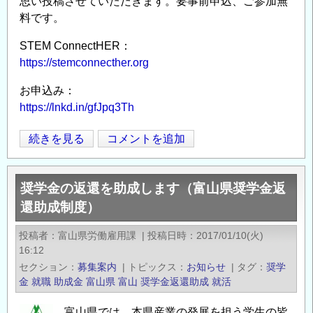
思い投稿させていただきます。要事前申込、ご参加無
加
料です。
費
無
STEM ConnectHER：
料）
https://stemconnecther.org
の
お申込み：
ご
https://lnkd.in/gfJpq3Th
案
内
1
続きを見る
コメントを追加
Opens in
Opens
の
月
15
奨学金の返還を助成します（富山県奨学金返
日
還助成制度）
開
催
投稿者
富山県労働雇用課
|
投稿日時
2017/01/10(火)
女
16:12
性
セクション
募集案内
|
トピックス
お知らせ
|
タグ
奨学
航
金
就職
助成金
富山県
富山
奨学金返還助成
就活
空
富山県では、本県産業の発展を担う学生の皆