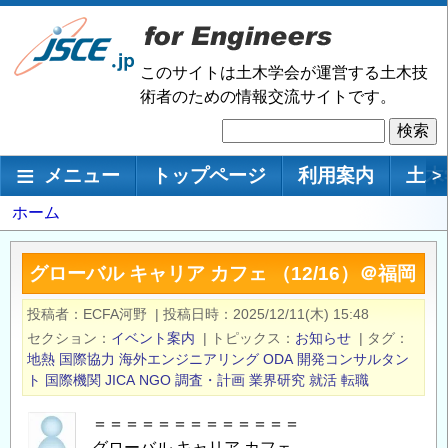
メ
イ
ン
このサイトは土木学会が運営する土木技
コ
術者のための情報交流サイトです。
ン
検
テ
索
ン
メインナビゲーション
メニュー
トップページ
利用案内
土木
>
ツ
に
パ
ホーム
移
ン
動
く
グローバル キャリア カフェ （12/16）＠福岡
ず
投稿者
ECFA河野
|
投稿日時
2025/12/11(木) 15:48
セクション
イベント案内
|
トピックス
お知らせ
|
タグ
地熱
国際協力
海外エンジニアリング
ODA
開発コンサルタン
ト
国際機関
JICA
NGO
調査・計画
業界研究
就活
転職
＝＝＝＝＝＝＝＝＝＝＝＝＝
グローバル キャリア カフェ