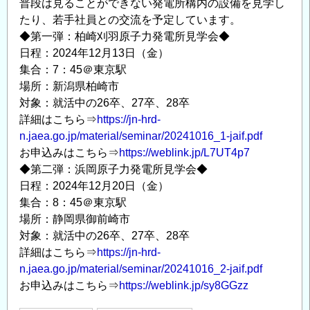
普段は見ることができない発電所構内の設備を見学し
の
たり、若手社員との交流を予定しています。
◆第一弾：柏崎刈羽原子力発電所見学会◆
日程：2024年12月13日（金）
集合：7：45＠東京駅
場所：新潟県柏崎市
対象：就活中の26卒、27卒、28卒
詳細はこちら⇒
https://jn-hrd-
n.jaea.go.jp/material/seminar/20241016_1-jaif.pdf
お申込みはこちら⇒
https://weblink.jp/L7UT4p7
◆第二弾：浜岡原子力発電所見学会◆
日程：2024年12月20日（金）
集合：8：45＠東京駅
場所：静岡県御前崎市
対象：就活中の26卒、27卒、28卒
詳細はこちら⇒
https://jn-hrd-
n.jaea.go.jp/material/seminar/20241016_2-jaif.pdf
お申込みはこちら⇒
https://weblink.jp/sy8GGzz