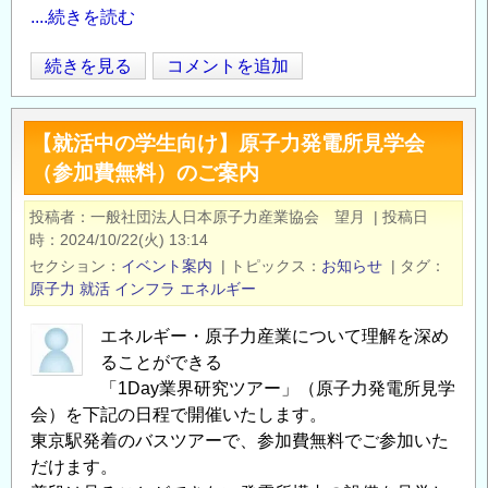
....続きを読む
グ
続きを見る
コメントを追加
Opens in
Opens
ロ
ー
【就活中の学生向け】原子力発電所見学会
バ
（参加費無料）のご案内
ル
キ
投稿者
一般社団法人日本原子力産業協会 望月
|
投稿日
ャ
時
2024/10/22(火) 13:14
リ
セクション
イベント案内
|
トピックス
お知らせ
|
タグ
ア
原子力
就活
インフラ
エネルギー
カ
エネルギー・原子力産業について理解を深め
フ
ることができる
ェ
「1Day業界研究ツアー」（原子力発電所見学
（12/16）
会）を下記の日程で開催いたします。
＠
東京駅発着のバスツアーで、参加費無料でご参加いた
福
だけます。
岡