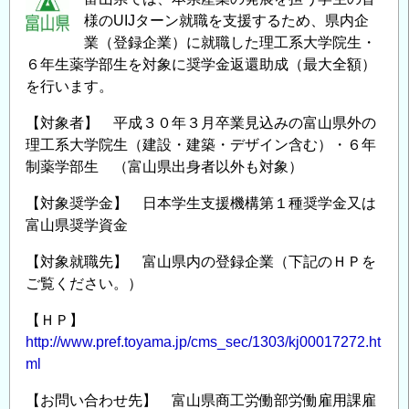
エ
様のUIJターン就職を支援するため、県内企
ン
業（登録企業）に就職した理工系大学院生・
ジ
６年生薬学部生を対象に奨学金返還助成（最大全額）
ニ
を行います。
ア
に
【対象者】 平成３０年３月卒業見込みの富山県外の
よ
理工系大学院生（建設・建築・デザイン含む）・６年
る
制薬学部生 （富山県出身者以外も対象）
キ
【対象奨学金】 日本学生支援機構第１種奨学金又は
ャ
富山県奨学資金
リ
ア
【対象就職先】 富山県内の登録企業（下記のＨＰを
講
ご覧ください。）
演
【ＨＰ】
会
http://www.pref.toyama.jp/cms_sec/1303/kj00017272.ht
（英
ml
語）
の
【お問い合わせ先】 富山県商工労働部労働雇用課雇