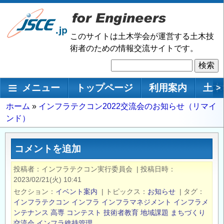
メ
イ
ン
このサイトは土木学会が運営する土木技
コ
術者のための情報交流サイトです。
ン
検
テ
索
ン
メインナビゲーション
メニュー
トップページ
利用案内
土木
>
ツ
に
パ
ホーム
インフラテクコン2022交流会のお知らせ（リマイ
移
ンド）
ン
動
く
ず
コメントを追加
投稿者
インフラテクコン実行委員会
|
投稿日時
2023/02/21(火) 10:41
セクション
イベント案内
|
トピックス
お知らせ
|
タグ
インフラテクコン
インフラ
インフラマネジメント
インフラメ
ンテナンス
高専
コンテスト
技術者教育
地域課題
まちづくり
交流会
インフラ維持管理