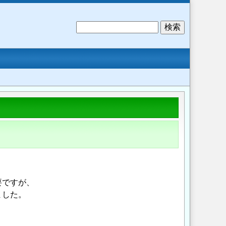
検
索
要ですが、
ました。