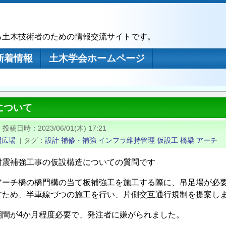
る土木技術者のための情報交流サイトです。
新着情報
土木学会ホームページ
について
|
投稿日時
2023/06/01(木) 17:21
問広場
|
タグ
設計
補修・補強
インフラ維持管理
仮設工
橋梁
アーチ
耐震補強工事の仮設構造についての質問です
アーチ橋の橋門構の当て板補強工を施工する際に、吊足場が必
すため、半車線づつの施工を行い、片側交互通行規制を提案し
期間が4か月程度必要で、発注者に嫌がられました。