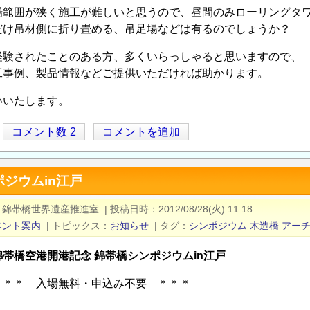
場範囲が狭く施工が難しいと思うので、昼間のみローリングタ
だけ吊材側に折り畳める、吊足場などは有るのでしょうか？
経験されたことのある方、多くいらっしゃると思いますので、
工事例、製品情報などご提供いただければ助かります。
いいたします。
コメント数 2
コメントを追加
ジウムin江戸
 錦帯橋世界遺産推進室
|
投稿日時
2012/08/28(火) 11:18
ベント案内
|
トピックス
お知らせ
|
タグ
シンポジウム
木造橋
アー
帯橋空港開港記念 錦帯橋シンポジウムin江戸
＊ 入場無料・申込み不要 ＊＊＊