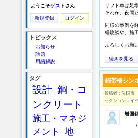
リフト車は足
ようこそ
ゲスト
さん
それか、夜間
新規登録
ログイン
同様の事例を
経験談や、施
トピックス
よろしくお願
お知らせ
話題
吊
続きを見る
用語解説
足
場
タグ
錦帯橋シンポ
構
設計
鋼・コ
造
投稿者
岩国市
に
セクション
イ
ンクリート
つ
い
岩国錦
施工・マネジ
て
＊＊
の
メント
地