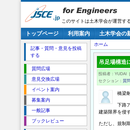
メ
イ
ン
このサイトは土木学会が運営す
コ
ン
メインナビゲーション
トップページ
利用案内
土木学会の
テ
パ
ホーム
ン
記事・質問・意見を投稿
ツ
ン
する
に
く
吊足場構造
移
セ
ず
質問広場
動
投稿者
YUDAI
ク
意見交換広場
セクション
質
シ
イベント案内
ョ
橋梁
ン
募集案内
下路
一般記事
建築限界を侵
ブックレビュー
ただし、規制