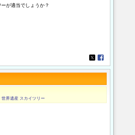
ワーが適当でしょうか？
Opens in a new wi
Opens in a new
チ
世界遺産
スカイツリー