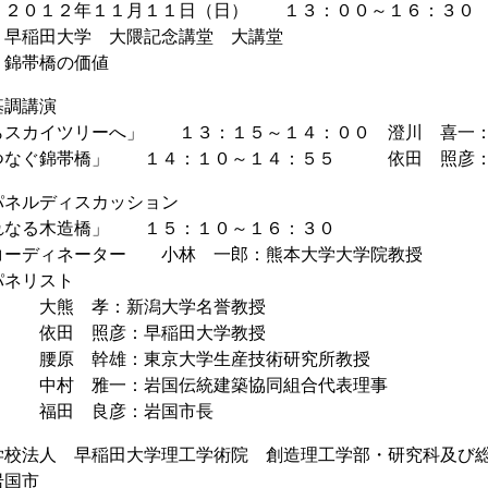
０１２年１１月１１日（日） １３：００～１６：３０
稲田大学 大隈記念講堂 大講堂
錦帯橋の価値
基調講演
スカイツリーへ」 １３：１５～１４：００ 澄川 喜一：
なぐ錦帯橋」 １４：１０～１４：５５ 依田 照彦：
パネルディスカッション
なる木造橋」 １５：１０～１６：３０
ーター 小林 一郎：熊本大学大学院教授
スト
：新潟大学名誉教授
彦：早稲田大学教授
雄：東京大学生産技術研究所教授
一：岩国伝統建築協同組合代表理事
良彦：岩国市長
校法人 早稲田大学理工学術院 創造理工学部・研究科及び
国市