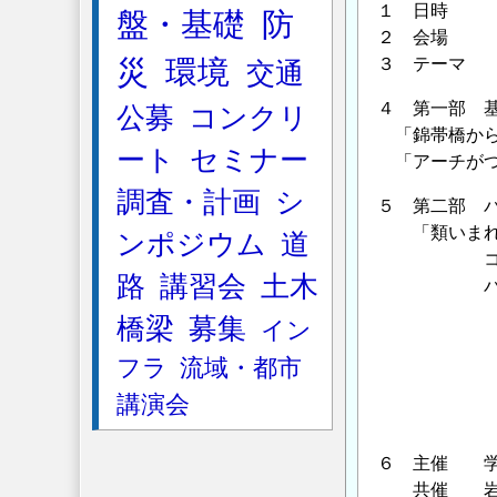
１ 日時 ２
盤・基礎
防
２ 会場 早
災
環境
３ テーマ 
交通
４ 第一部 
公募
コンクリ
「錦帯橋から
ート
セミナー
「アーチがつ
調査・計画
シ
５ 第二部 
「類いまれ
ンポジウム
道
コーディネ
路
講習会
土木
パネリ
大熊 孝
橋梁
募集
イン
依田 照
フラ
流域・都市
腰原 幹
中村 雅
講演会
福田 
６ 主催 学
共催 岩