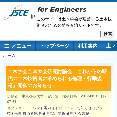
メ
イ
ン
このサイトは土木学会が運営する土木技
コ
術者のための情報交流サイトです。
ン
検
テ
索
ン
メインナビゲーション
メニュー
トップページ
利用案内
土木
>
ツ
に
パ
ホーム
移
ン
動
く
土木学会全国大会研究討論会「これからの時
ず
代の土木技術者に求められる倫理・行動規
範」開催のお知らせ
投稿者
東京都市大学・皆川勝
|
投稿日時
2012/08/19(日)
07:51
セクション
イベント案内
|
トピックス
お知らせ
|
タグ
技術倫理
技術者倫理
倫理規定
使命
倫理
社会規範