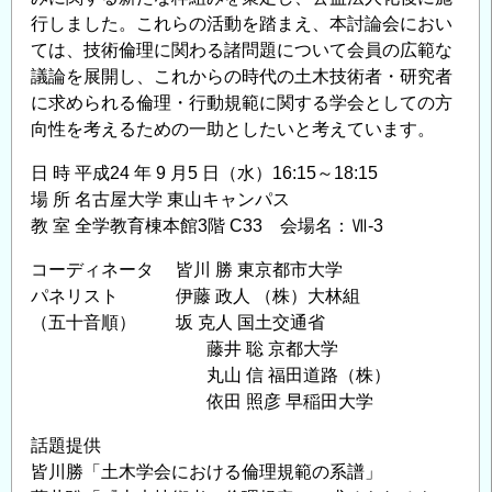
行しました。これらの活動を踏まえ、本討論会におい
ては、技術倫理に関わる諸問題について会員の広範な
議論を展開し、これからの時代の土木技術者・研究者
に求められる倫理・行動規範に関する学会としての方
向性を考えるための一助としたいと考えています。
日 時 平成24 年 9 月5 日（水）16:15～18:15
場 所 名古屋大学 東山キャンパス
教 室 全学教育棟本館3階 C33 会場名：Ⅶ-3
コーディネータ 皆川 勝 東京都市大学
パネリスト 伊藤 政人 （株）大林組
（五十音順） 坂 克人 国土交通省
藤井 聡 京都大学
丸山 信 福田道路（株）
依田 照彦 早稲田大学
話題提供
皆川勝「土木学会における倫理規範の系譜」