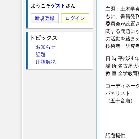
ようこそ
ゲスト
さん
主題：土木学
もに、書籍発
新規登録
ログイン
委員会が設置
関する問題に
トピックス
の活動を踏ま
技術者・研究
お知らせ
話題
日 時 平成24 年
用語解説
場 所 名古屋
教 室 全学教育
コーディネータ
パネリスト 
（五十音順）
藤井 
丸山 
依田 
話題提供