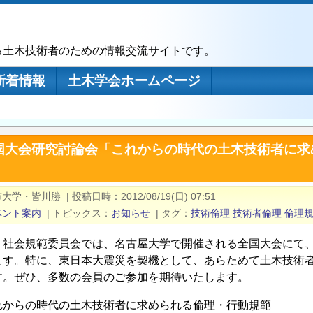
る土木技術者のための情報交流サイトです。
新着情報
土木学会ホームページ
国大会研究討論会「これからの時代の土木技術者に求
市大学・皆川勝
|
投稿日時
2012/08/19(日) 07:51
ベント案内
|
トピックス
お知らせ
|
タグ
技術倫理
技術者倫理
倫理
・社会規範委員会では、名古屋大学で開催される全国大会にて
ます。特に、東日本大震災を契機として、あらためて土木技術
す。ぜひ、多数の会員のご参加を期待いたします。
れからの時代の土木技術者に求められる倫理・行動規範