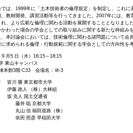
会では、1999年に「土木技術者の倫理規定」を制定し、これ
刊、教材開発、講習活動等を行ってきました。2007年には、
され、より広範な倫理に関わる活動を展開することとなりまし
かかわった場合の学会としての取り組みに関する新たな枠組み
え、本討論会においては、技術倫理に関わる諸問題について会
者に求められる倫理・行動規範に関する学会としての方向性を
 9 月5 日（水）16:15～18:15
大学 東山キャンパス
棟本館3階 C33 会場名：Ⅶ-3
 皆川 勝 東京都市大学
伊藤 政人 （株）大林組
 坂 克人 国土交通省
聡 京都大学
信 福田道路（株）
照彦 早稲田大学