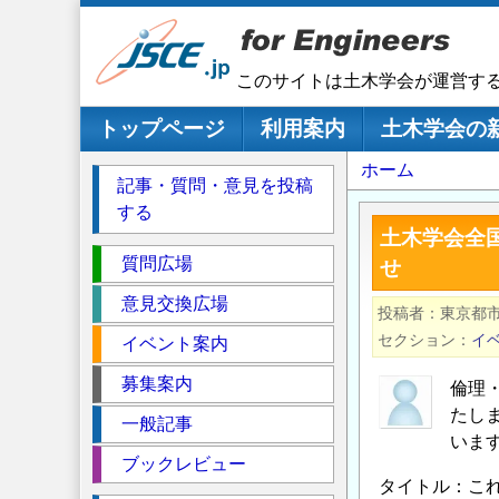
メ
イ
ン
このサイトは土木学会が運営す
コ
ン
メインナビゲーション
トップページ
利用案内
土木学会の
テ
パ
ホーム
ン
記事・質問・意見を投稿
ツ
ン
する
に
く
土木学会全
移
セ
ず
質問広場
せ
動
ク
意見交換広場
投稿者
東京都
シ
セクション
イ
イベント案内
ョ
ン
募集案内
倫理
たし
一般記事
いま
ブックレビュー
タイトル：こ