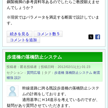
鋼製橋脚の参考資料等あるのでしたらご教授願えませ
んでしょうか？
※現状ではパラメータを満足する断面で設計していま
す。
歩
続きを見る
コメント数 5
Opens in
Opens
道
コメントを追加
橋
鋼
歩道橋の落橋防止システム
製
橋
投稿者
匿名投稿者
|
投稿日時
2012/02/11(土) 01:23
脚
セクション
質問広場
|
タグ
歩道橋
落橋防止システム
耐震
の
補強
設計
設
計
幹線道路に跨る既設歩道橋の落橋防止システ
ムの計画をしております。
に
適用基準にＨ14道示を考えているのですが、
つ
疑問があり質問させていただきます。
い