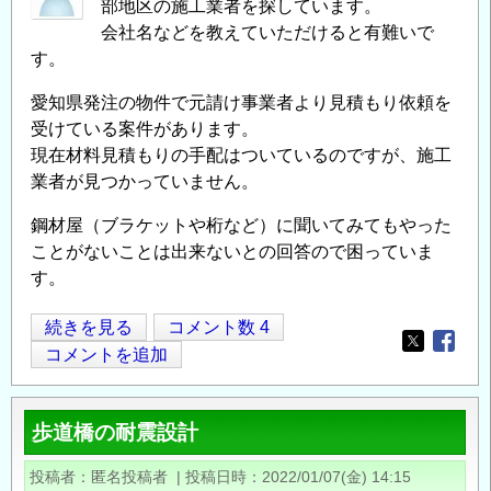
部地区の施工業者を探しています。
会社名などを教えていただけると有難いで
す。
愛知県発注の物件で元請け事業者より見積もり依頼を
受けている案件があります。
現在材料見積もりの手配はついているのですが、施工
業者が見つかっていません。
鋼材屋（ブラケットや桁など）に聞いてみてもやった
ことがないことは出来ないとの回答ので困っていま
す。
グ
続きを見る
コメント数 4
Opens in
Opens
レ
コメントを追加
ー
チ
歩道橋の耐震設計
ン
グ
投稿者
匿名投稿者
|
投稿日時
2022/01/07(金) 14:15