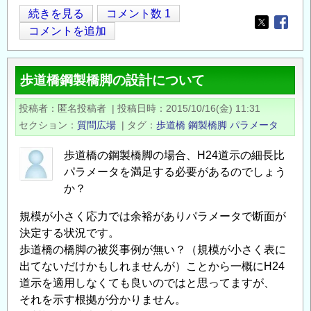
歩
続きを見る
コメント数 1
Opens in
Opens
道
コメントを追加
橋
の
歩道橋鋼製橋脚の設計について
耐
震
投稿者
匿名投稿者
|
投稿日時
2015/10/16(金) 11:31
設
セクション
質問広場
|
タグ
歩道橋
鋼製橋脚
パラメータ
計
の
歩道橋の鋼製橋脚の場合、H24道示の細長比
パラメータを満足する必要があるのでしょう
か？
規模が小さく応力では余裕がありパラメータで断面が
決定する状況です。
歩道橋の橋脚の被災事例が無い？（規模が小さく表に
出てないだけかもしれませんが）ことから一概にH24
道示を適用しなくても良いのではと思ってますが、
それを示す根拠が分かりません。