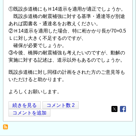
て
①既設歩道橋にもＨ14道示を適用が適正でしょうか。
の
既設歩道橋の耐震補強に対する基準・通達等が別途
あれば図書名・通達名をお教えください。
②Ｈ14道示を適用した場合、特に桁かかり長が70+0.5
Ｌに対し大きく不足するのですが、
確保が必要でしょうか。
③今後、橋脚の耐震補強も考えたいのですが、動解の
実施に対する記述は、道示以外もあるのでしょうか。
既設歩道橋に対し同様の計画をされた方のご意見等も
いただけると助かります。
よろしくお願いします。
歩
続きを見る
コメント数 2
Opens in
Opens
道
コメントを追加
橋
の
落