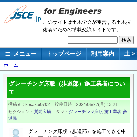
メ
イ
ン
このサイトは土木学会が運営する土木技
コ
術者のための情報交流サイトです。
ン
検
テ
索
ン
メインナビゲーション
メニュー
トップページ
利用案内
土木
>
ツ
に
パ
ホーム
移
ン
動
く
グレーチング床版（歩道部）施工業者につい
ず
て
投稿者
kosakai0702
|
投稿日時
2024/05/27(月) 13:21
セクション
質問広場
|
タグ
グレーチング床版
施工業者
歩
道橋
グレーチング床版（歩道部）を施工できる中