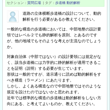
床
セクション
質問広場
|
タグ
歩道橋
動的解析
版
（歩
道路の立体横断歩道橋の設計について、動的
道
解析を行う必要があるか教えてください。
部）
一般的な構造の歩道橋においては、中部地整の設計要
施
領ではレベル２でも静的解析を原則、とあるのです
工
が、他の地域でもそのような考えが主流なのでしょう
業
か。
者
に
対象自治体（中部ではない）の設計要領には規定がな
つ
く、該当歩道橋には力学的に静的解析が適用できるこ
い
とを証明（説明）する必要が生じています。
て
形状は一般的ですが、道示通りに読めば動的解析をす
の
べき構造（ラーメン）にあたります。
しかし、よくある構造なので中部地整ではそのような
規定を設けたのではないかと思われます。
近年では標準的な構造の歩道橋は動的解析をしない方
向にある、と考えてよいものか、教えてください。