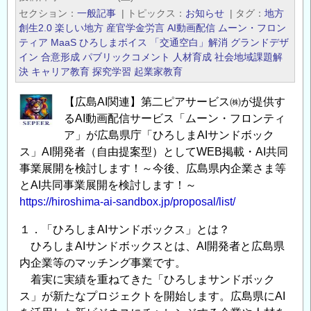
セクション
一般記事
|
トピックス
お知らせ
|
タグ
地方
創生2.0
楽しい地方
産官学金労言
AI動画配信
ムーン・フロン
ティア
MaaS
ひろしまボイス
「交通空白」解消
グランドデザ
イン
合意形成
パブリックコメント
人材育成
社会地域課題解
決
キャリア教育
探究学習
起業家教育
【広島AI関連】第二ピアサービス㈱が提供す
るAI動画配信サービス「ムーン・フロンティ
ア」が広島県庁「ひろしまAIサンドボック
ス」AI開発者（自由提案型）としてWEB掲載・AI共同
事業展開を検討します！～今後、広島県内企業さま等
とAI共同事業展開を検討します！～
https://hiroshima-ai-sandbox.jp/proposal/list/
１．「ひろしまAIサンドボックス」とは？
ひろしまAIサンドボックスとは、AI開発者と広島県
内企業等のマッチング事業です。
着実に実績を重ねてきた「ひろしまサンドボック
ス」が新たなプロジェクトを開始します。広島県にAI