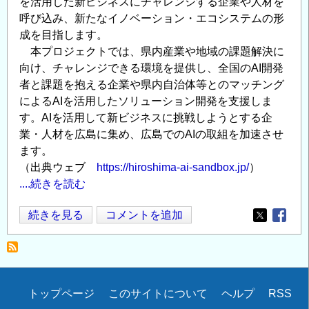
を活用した新ビジネスにチャレンジする企業や人材を
呼び込み、新たなイノベーション・エコシステムの形
成を目指します。
本プロジェクトでは、県内産業や地域の課題解決に
向け、チャレンジできる環境を提供し、全国のAI開発
者と課題を抱える企業や県内自治体等とのマッチング
によるAIを活用したソリューション開発を支援しま
す。AIを活用して新ビジネスに挑戦しようとする企
業・人材を広島に集め、広島でのAIの取組を加速させ
ます。
（出典ウェブ
https://hiroshima-ai-sandbox.jp/
）
....続きを読む
【広
続きを見る
コメントを追加
Opens in
Opens
島
AI
関
連】
Secondary
トップページ
このサイトについて
ヘルプ
RSS
第