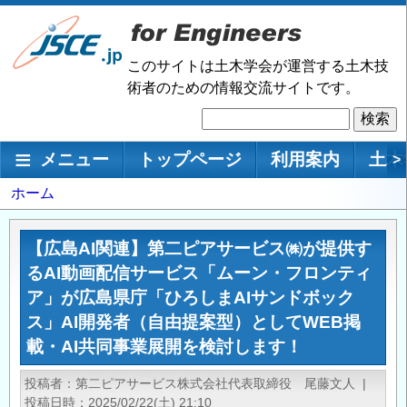
メ
イ
ン
このサイトは土木学会が運営する土木技
コ
術者のための情報交流サイトです。
ン
検
テ
索
ン
メインナビゲーション
メニュー
トップページ
利用案内
土木
>
ツ
に
パ
ホーム
移
ン
動
く
【広島AI関連】第二ピアサービス㈱が提供す
ず
るAI動画配信サービス「ムーン・フロンティ
ア」が広島県庁「ひろしまAIサンドボック
ス」AI開発者（自由提案型）としてWEB掲
載・AI共同事業展開を検討します！
投稿者
第二ピアサービス株式会社代表取締役 尾藤文人
|
投稿日時
2025/02/22(土) 21:10