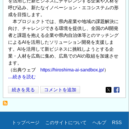
を活用した新ビジネスにチャレンジする企業や人材を
呼び込み、新たなイノベーション・エコシステムの形
成を目指します。
本プロジェクトでは、県内産業や地域の課題解決に
向け、チャレンジできる環境を提供し、全国のAI開発
者と課題を抱える企業や県内自治体等とのマッチング
によるAIを活用したソリューション開発を支援しま
す。AIを活用して新ビジネスに挑戦しようとする企
業・人材を広島に集め、広島でのAIの取組を加速させ
ます。
（出典ウェブ
https://hiroshima-ai-sandbox.jp/
）
....続きを読む
【広
続きを見る
コメントを追加
Opens in
Opens
島
AI
関
連】
Secondary
トップページ
このサイトについて
ヘルプ
RSS
第