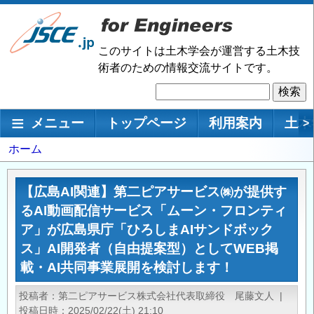
メ
イ
ン
このサイトは土木学会が運営する土木技
コ
術者のための情報交流サイトです。
ン
検
テ
索
ン
メインナビゲーション
メニュー
トップページ
利用案内
土木
>
ツ
に
パ
ホーム
移
ン
動
く
【広島AI関連】第二ピアサービス㈱が提供す
ず
るAI動画配信サービス「ムーン・フロンティ
ア」が広島県庁「ひろしまAIサンドボック
ス」AI開発者（自由提案型）としてWEB掲
載・AI共同事業展開を検討します！
投稿者
第二ピアサービス株式会社代表取締役 尾藤文人
|
投稿日時
2025/02/22(土) 21:10