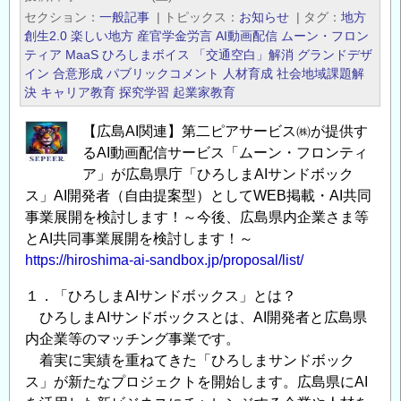
セクション
一般記事
|
トピックス
お知らせ
|
タグ
地方
創生2.0
楽しい地方
産官学金労言
AI動画配信
ムーン・フロン
ティア
MaaS
ひろしまボイス
「交通空白」解消
グランドデザ
イン
合意形成
パブリックコメント
人材育成
社会地域課題解
決
キャリア教育
探究学習
起業家教育
【広島AI関連】第二ピアサービス㈱が提供す
るAI動画配信サービス「ムーン・フロンティ
ア」が広島県庁「ひろしまAIサンドボック
ス」AI開発者（自由提案型）としてWEB掲載・AI共同
事業展開を検討します！～今後、広島県内企業さま等
とAI共同事業展開を検討します！～
https://hiroshima-ai-sandbox.jp/proposal/list/
１．「ひろしまAIサンドボックス」とは？
ひろしまAIサンドボックスとは、AI開発者と広島県
内企業等のマッチング事業です。
着実に実績を重ねてきた「ひろしまサンドボック
ス」が新たなプロジェクトを開始します。広島県にAI