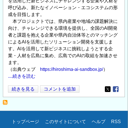
を活用した新ビジネスにチャレンジする企業や人材を
呼び込み、新たなイノベーション・エコシステムの形
成を目指します。
本プロジェクトでは、県内産業や地域の課題解決に
向け、チャレンジできる環境を提供し、全国のAI開発
者と課題を抱える企業や県内自治体等とのマッチング
によるAIを活用したソリューション開発を支援しま
す。AIを活用して新ビジネスに挑戦しようとする企
業・人材を広島に集め、広島でのAIの取組を加速させ
ます。
（出典ウェブ
https://hiroshima-ai-sandbox.jp/
）
....続きを読む
【広
続きを見る
コメントを追加
Opens in
Opens
島
AI
関
連】
Secondary
トップページ
このサイトについて
ヘルプ
RSS
第