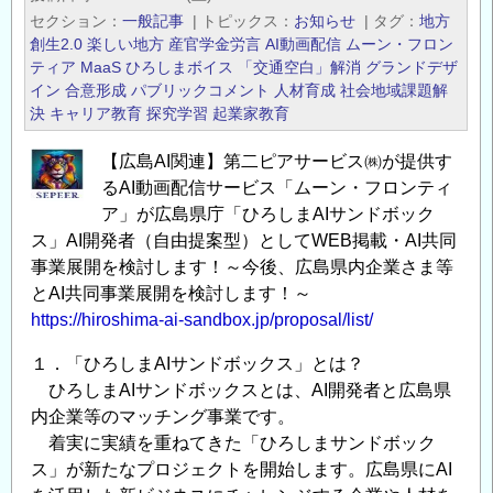
セクション
一般記事
|
トピックス
お知らせ
|
タグ
地方
創生2.0
楽しい地方
産官学金労言
AI動画配信
ムーン・フロン
ティア
MaaS
ひろしまボイス
「交通空白」解消
グランドデザ
イン
合意形成
パブリックコメント
人材育成
社会地域課題解
決
キャリア教育
探究学習
起業家教育
【広島AI関連】第二ピアサービス㈱が提供す
るAI動画配信サービス「ムーン・フロンティ
ア」が広島県庁「ひろしまAIサンドボック
ス」AI開発者（自由提案型）としてWEB掲載・AI共同
事業展開を検討します！～今後、広島県内企業さま等
とAI共同事業展開を検討します！～
https://hiroshima-ai-sandbox.jp/proposal/list/
１．「ひろしまAIサンドボックス」とは？
ひろしまAIサンドボックスとは、AI開発者と広島県
内企業等のマッチング事業です。
着実に実績を重ねてきた「ひろしまサンドボック
ス」が新たなプロジェクトを開始します。広島県にAI