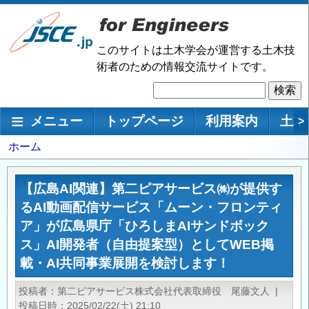
メ
イ
ン
このサイトは土木学会が運営する土木技
コ
術者のための情報交流サイトです。
ン
検
テ
索
ン
メインナビゲーション
メニュー
トップページ
利用案内
土木
>
ツ
に
パ
ホーム
移
ン
動
く
【広島AI関連】第二ピアサービス㈱が提供す
ず
るAI動画配信サービス「ムーン・フロンティ
ア」が広島県庁「ひろしまAIサンドボック
ス」AI開発者（自由提案型）としてWEB掲
載・AI共同事業展開を検討します！
投稿者
第二ピアサービス株式会社代表取締役 尾藤文人
|
投稿日時
2025/02/22(土) 21:10