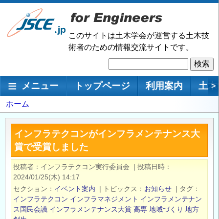
メ
イ
ン
このサイトは土木学会が運営する土木技
コ
術者のための情報交流サイトです。
ン
検
テ
索
ン
メインナビゲーション
メニュー
トップページ
利用案内
土木
>
ツ
に
パ
ホーム
移
ン
動
く
インフラテクコンがインフラメンテナンス大
ず
賞で受賞しました
投稿者
インフラテクコン実行委員会
|
投稿日時
2024/01/25(木) 14:17
セクション
イベント案内
|
トピックス
お知らせ
|
タグ
インフラテクコン
インフラマネジメント
インフラメンテナン
ス国民会議
インフラメンテナンス大賞
高専
地域づくり
地方