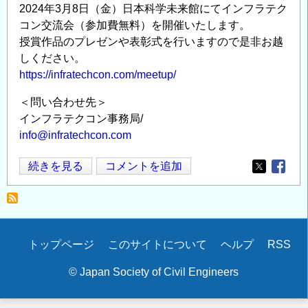
2024年3月8日（金）日本科学未来館にてインフラテク
コン交流会（参加費無料）を開催いたします。
授賞作品のプレゼンや表彰式を行いますので是非お越
しください。
https://infratechcon.com/meetup/
＜問い合わせ先＞
インフラテクコン事務局/
info@infratechcon.com
イ
続きを見る
コメントを追加
Opens in
Opens
ン
フ
ラ
テ
Secondary
トップページ
このサイトについて
ヘルプ
RSS
ク
menu
コ
© Japan Society of Civil Engineers
ン
が