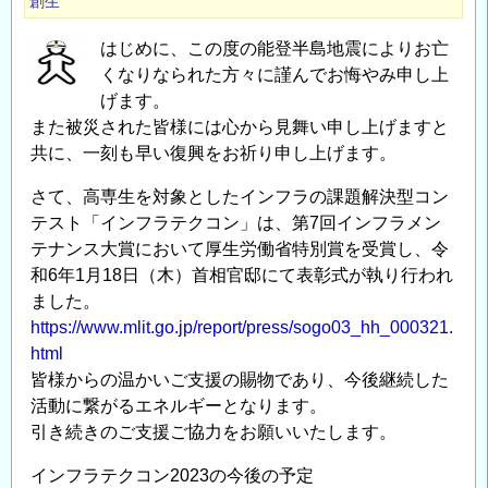
創生
はじめに、この度の能登半島地震によりお亡
くなりなられた方々に謹んでお悔やみ申し上
げます。
また被災された皆様には心から見舞い申し上げますと
共に、一刻も早い復興をお祈り申し上げます。
さて、高専生を対象としたインフラの課題解決型コン
テスト「インフラテクコン」は、第7回インフラメン
テナンス大賞において厚生労働省特別賞を受賞し、令
和6年1月18日（木）首相官邸にて表彰式が執り行われ
ました。
https://www.mlit.go.jp/report/press/sogo03_hh_000321.
html
皆様からの温かいご支援の賜物であり、今後継続した
活動に繋がるエネルギーとなります。
引き続きのご支援ご協力をお願いいたします。
インフラテクコン2023の今後の予定