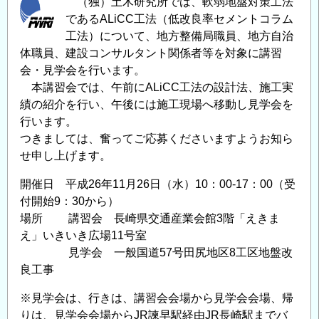
（独）土木研究所では、軟弱地盤対策工法
であるALiCC工法（低改良率セメントコラム
工法）について、地方整備局職員、地方自治
体職員、建設コンサルタント関係者等を対象に講習
会・見学会を行います。
本講習会では、午前にALiCC工法の設計法、施工実
績の紹介を行い、午後には施工現場へ移動し見学会を
行います。
つきましては、奮ってご応募くださいますようお知ら
せ申し上げます。
開催日 平成26年11月26日（水）10：00-17：00（受
付開始9：30から）
場所 講習会 長崎県交通産業会館3階「えきま
え」いきいき広場11号室
見学会 一般国道57号田尻地区8工区地盤改
良工事
※見学会は、行きは、講習会会場から見学会会場、帰
りは、見学会会場からJR諫早駅経由JR長崎駅までバ