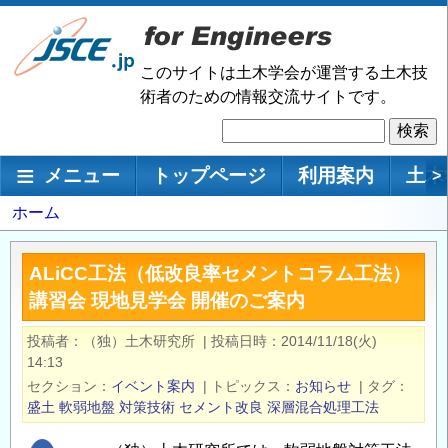
メ
イ
ン
このサイトは土木学会が運営する土木技
コ
術者のための情報交流サイトです。
ン
検
テ
索
ン
メインナビゲーション
メニュー
トップページ
利用案内
土木
>
ツ
に
パ
ホーム
移
ン
動
く
ALiCC工法（低改良率セメントコラム工法）
ず
講習会 現地見学会 開催のご案内
投稿者
（独）土木研究所
|
投稿日時
2014/11/18(火)
14:13
セクション
イベント案内
|
トピックス
お知らせ
|
タグ
盛土
軟弱地盤
対策技術
セメント改良
深層混合処理工法