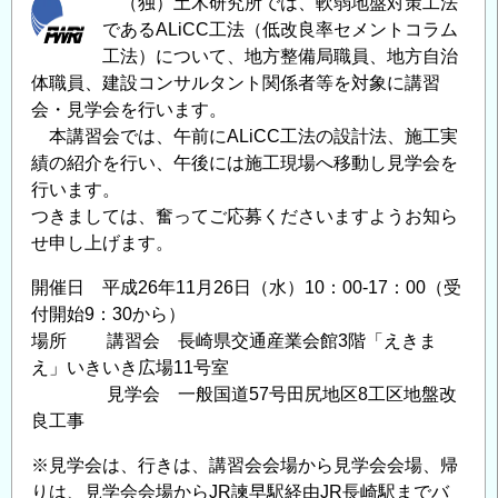
（独）土木研究所では、軟弱地盤対策工法
であるALiCC工法（低改良率セメントコラム
工法）について、地方整備局職員、地方自治
体職員、建設コンサルタント関係者等を対象に講習
会・見学会を行います。
本講習会では、午前にALiCC工法の設計法、施工実
績の紹介を行い、午後には施工現場へ移動し見学会を
行います。
つきましては、奮ってご応募くださいますようお知ら
せ申し上げます。
開催日 平成26年11月26日（水）10：00-17：00（受
付開始9：30から）
場所 講習会 長崎県交通産業会館3階「えきま
え」いきいき広場11号室
見学会 一般国道57号田尻地区8工区地盤改
良工事
※見学会は、行きは、講習会会場から見学会会場、帰
りは、見学会会場からJR諫早駅経由JR長崎駅までバ