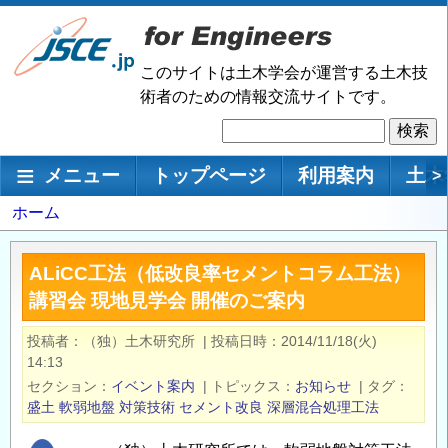
メ
イ
ン
このサイトは土木学会が運営する土木技
コ
術者のための情報交流サイトです。
ン
検
テ
索
ン
メインナビゲーション
メニュー
トップページ
利用案内
土木
>
ツ
に
パ
ホーム
移
ン
動
く
ALiCC工法（低改良率セメントコラム工法）
ず
講習会 現地見学会 開催のご案内
投稿者
（独）土木研究所
|
投稿日時
2014/11/18(火)
14:13
セクション
イベント案内
|
トピックス
お知らせ
|
タグ
盛土
軟弱地盤
対策技術
セメント改良
深層混合処理工法