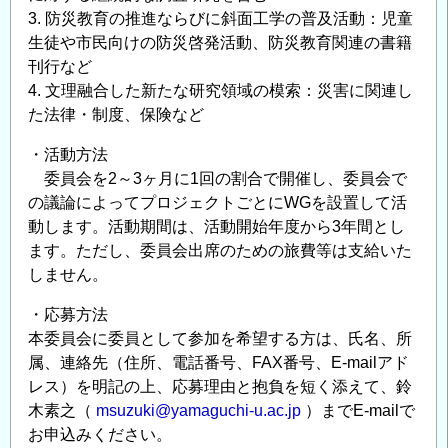
3. 防災教育の推進ならびに斜面工学の普及活動：児童
生徒や市民向けの防災啓発活動、防災教育関連の書籍
刊行など
4. 文理融合した新たな研究領域の模索：災害に関連し
た法律・制度、保険など
・活動方法
委員会を2～3ヶ月に1回の割合で開催し、委員会で
の議論によってプロジェクトごとにWGを設置して活
動します。活動期間は、活動開始年度から3年間とし
ます。ただし、委員会出席のための旅費等は支給いた
しません。
・応募方法
本委員会に委員として参加を希望する方は、氏名、所
属、連絡先（住所、電話番号、FAX番号、E-mailアド
レス）を明記の上、応募理由と抱負を短く添えて、鈴
木素之（
msuzuki@yamaguchi-u.ac.jp
）までE-mailで
お申込みください。