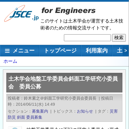
メ
イ
ン
このサイトは土木学会が運営する土木技
コ
術者のための情報交流サイトです。
ン
検
テ
索
ン
メインナビゲーション
メニュー
トップページ
利用案内
土木
>
ツ
に
パ
ホーム
移
ン
動
く
土木学会地盤工学委員会斜面工学研究小委員
ず
会 委員公募
投稿者
鈴木素之＠斜面工学研究小委員会委員長
|
投稿日
時
2014/06/11(水) 14:49
セクション
募集案内
|
トピックス
お知らせ
|
タグ
災害
防災
斜面
委員募集