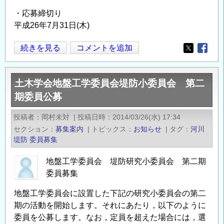
・応募締切り
平成26年7月31日(木)
土
続きを見る
コメントを追加
Opens in
Opens
木
学
土木学会地盤工学委員会堤防小委員会 第二
会
期委員公募
地
盤
投稿者
岡村未対
|
投稿日時
2014/03/26(水) 17:34
工
セクション
募集案内
|
トピックス
お知らせ
|
タグ
河川
学
堤防
委員募集
委
員
地盤工学委員会 堤防研究小委員会 第二期
会
委員募集
斜
地盤工学委員会に設置した下記の研究小委員会の第二
面
期の活動を開始します。それにあたり，以下のように
工
委員を公募します。なお，定員を超えた場合には，選
学