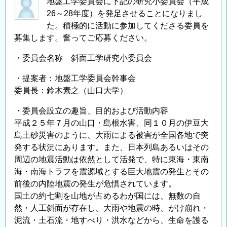
地盤工学委員会に下記の研究小委員会（平成
26～28年度）を発足させることになりまし
た。積極的に活動に参加してくださる委員を
募集します。奮ってご応募ください。
・委員会名称 斜面工学研究小委員会
・提案者：地盤工学委員会幹事会
委員長：鈴木素之（山口大学）
・委員会設立の趣旨、目的および活動内容
平成２５年７月の山口・島根水害、同１０月の伊豆大
島土砂災害のように、大雨による被害が全国各地で突
発する状況にあります。また、日本列島あるいはその
周辺の地震活動は依然として活発で、特に東海・東南
海・南海トラフを震源域とする巨大地震の発生とその
前後の内陸地震の発生が危惧されています。
国土の約七割を山地が占めるわが国には、無数の自
然・人工斜面が存在し、大雨や地震の時、がけ崩れ・
泥流・土石流・地すべり・洪水などから、生命を護る