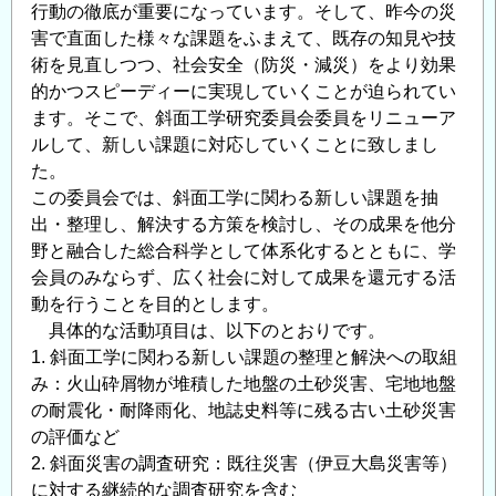
行動の徹底が重要になっています。そして、昨今の災
害で直面した様々な課題をふまえて、既存の知見や技
術を見直しつつ、社会安全（防災・減災）をより効果
的かつスピーディーに実現していくことが迫られてい
ます。そこで、斜面工学研究委員会委員をリニューア
ルして、新しい課題に対応していくことに致しまし
た。
この委員会では、斜面工学に関わる新しい課題を抽
出・整理し、解決する方策を検討し、その成果を他分
野と融合した総合科学として体系化するとともに、学
会員のみならず、広く社会に対して成果を還元する活
動を行うことを目的とします。
具体的な活動項目は、以下のとおりです。
1. 斜面工学に関わる新しい課題の整理と解決への取組
み：火山砕屑物が堆積した地盤の土砂災害、宅地地盤
の耐震化・耐降雨化、地誌史料等に残る古い土砂災害
の評価など
2. 斜面災害の調査研究：既往災害（伊豆大島災害等）
に対する継続的な調査研究を含む