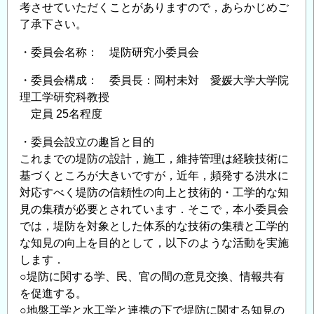
考させていただくことがありますので，あらかじめご
研
了承下さい。
究
小
・委員会名称： 堤防研究小委員会
委
・委員会構成： 委員長：岡村未対 愛媛大学大学院
員
理工学研究科教授
会
定員 25名程度
委
員
・委員会設立の趣旨と目的
公
これまでの堤防の設計，施工，維持管理は経験技術に
募
基づくところが大きいですが，近年，頻発する洪水に
の
対応すべく堤防の信頼性の向上と技術的・工学的な知
見の集積が必要とされています．そこで，本小委員会
では，堤防を対象とした体系的な技術の集積と工学的
な知見の向上を目的として，以下のような活動を実施
します．
○堤防に関する学、民、官の間の意見交換、情報共有
を促進する。
○地盤工学と水工学と連携の下で堤防に関する知見の