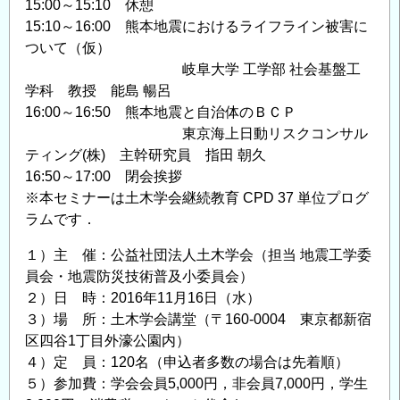
15:00～15:10 休憩
15:10～16:00 熊本地震におけるライフライン被害に
ついて（仮）
岐阜大学 工学部 社会基盤工
学科 教授 能島 暢呂
16:00～16:50 熊本地震と自治体のＢＣＰ
東京海上日動リスクコンサル
ティング(株) 主幹研究員 指田 朝久
16:50～17:00 閉会挨拶
※本セミナーは土木学会継続教育 CPD 37 単位プログ
ラムです．
１）主 催：公益社団法人土木学会（担当 地震工学委
員会・地震防災技術普及小委員会）
２）日 時：2016年11月16日（水）
３）場 所：土木学会講堂（〒160-0004 東京都新宿
区四谷1丁目外濠公園内）
４）定 員：120名（申込者多数の場合は先着順）
５）参加費：学会会員5,000円，非会員7,000円，学生