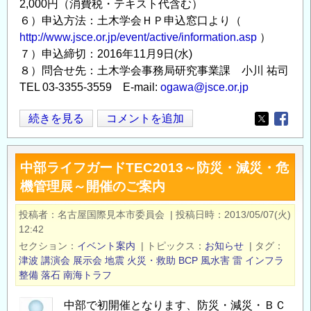
2,000円（消費税・テキスト代含む）
６）申込方法：土木学会ＨＰ申込窓口より（
http://www.jsce.or.jp/event/active/information.asp
）
７）申込締切：2016年11月9日(水)
８）問合せ先：土木学会事務局研究事業課 小川 祐司
TEL 03-3355-3559 E-mail:
ogawa@jsce.or.jp
第
続きを見る
コメントを追加
Opens in
Opens
16
回
中部ライフガードTEC2013～防災・減災・危
地
機管理展～開催のご案内
震
災
投稿者
名古屋国際見本市委員会
|
投稿日時
2013/05/07(火)
害
12:42
マ
セクション
イベント案内
|
トピックス
お知らせ
|
タグ
ネ
津波
講演会
展示会
地震
火災・救助
BCP
風水害
雷
インフラ
ジ
整備
落石
南海トラフ
メ
中部で初開催となります、防災・減災・ＢＣ
ン