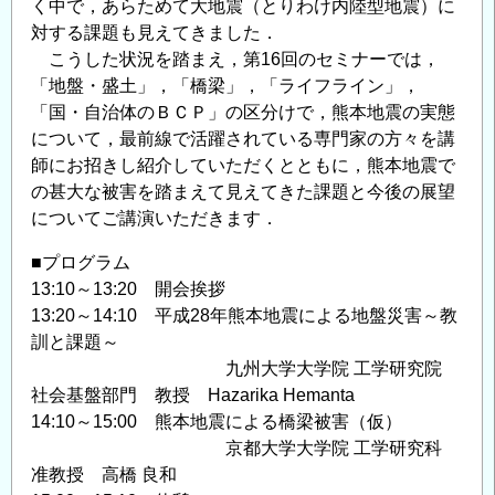
く中で，あらためて大地震（とりわけ内陸型地震）に
対する課題も見えてきました．
こうした状況を踏まえ，第16回のセミナーでは，
「地盤・盛土」，「橋梁」，「ライフライン」，
「国・自治体のＢＣＰ」の区分けで，熊本地震の実態
について，最前線で活躍されている専門家の方々を講
師にお招きし紹介していただくとともに，熊本地震で
の甚大な被害を踏まえて見えてきた課題と今後の展望
についてご講演いただきます．
■プログラム
13:10～13:20 開会挨拶
13:20～14:10 平成28年熊本地震による地盤災害～教
訓と課題～
九州大学大学院 工学研究院
社会基盤部門 教授 Hazarika Hemanta
14:10～15:00 熊本地震による橋梁被害（仮）
京都大学大学院 工学研究科
准教授 高橋 良和