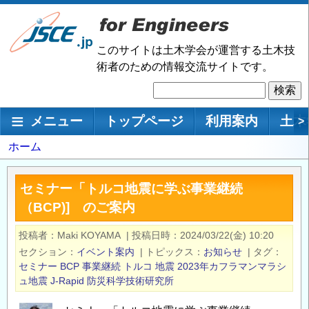
メ
イ
ン
このサイトは土木学会が運営する土木技
コ
術者のための情報交流サイトです。
ン
検
テ
索
ン
メインナビゲーション
メニュー
トップページ
利用案内
土木
>
ツ
に
パ
ホーム
移
ン
動
く
セミナー「トルコ地震に学ぶ事業継続
ず
（BCP)] のご案内
投稿者
Maki KOYAMA
|
投稿日時
2024/03/22(金) 10:20
セクション
イベント案内
|
トピックス
お知らせ
|
タグ
セミナー
BCP
事業継続
トルコ
地震
2023年カフラマンマラシ
ュ地震
J-Rapid
防災科学技術研究所