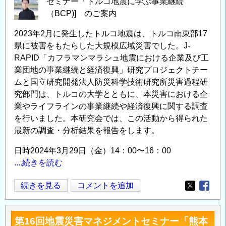
セミナー「トルコ地震に学ぶ事業継続
（BCP)] のご案内
2023年2月に発生したトルコ地震は、トルコ南東部17
県に被害をもたらした大規模広域災害でした。J-
RAPID「カフラマンマラシュ地震における企業及び工
業団地の事業継続と経済復興」研究プロジェクトチー
ムと国立研究開発法人防災科学技術研究所災害過程研
究部門は、トルコの大学とともに、本災害における企
業やライフラインの事業継続や経済復興に関する調査
を行いました。本研究会では、この活動から得られた
最新の調査・分析結果を報告をします。
日時2024年3月29日（金）14：00〜16：00
....続きを読む
セ
続きを見る
コメントを追加
Opens in
Opens
ミ
ナ
第16回地震災害マネジメントセミナー「熊本
ー