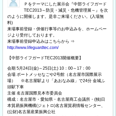
Ｐをテーマにした展示会『中部ライフガード
ト
TEC2013～防災・減災・危機管理展～』を次
セ
のように開催します。是非ご来場ください。(入場無
ミ
料)
ナ
来場事前登録・併催行事等のお申込みを、ホームペー
ー
ジより受付しております。
「熊
来場事前登録申込みはこちらから ⇒
本
http://www.lifeguardtec.com/
地
震
【中部ライフガードTEC2013開催概要】
で
会期 5月24日(金)～25日(土) 10：00～17：00
見
会場 ポートメッセなごや2号館（名古屋市国際展示
え
場） ※名古屋駅より「あおなみ線」で24分 金城ふ
て
頭駅下車
き
主催 名古屋国際見本市委員会
た
構成：名古屋市・愛知県・名古屋商工会議所・(独)日
課
本貿易振興機構(ジェトロ)名古屋貿易情報センター、
題
(公財)名古屋産業振興公社
と