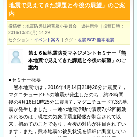
地震で見えてきた課題と今後の展望」のご案
「ト
内
ル
コ
投稿者
地震防災技術普及小委員会 坂井康伸
|
投稿日時
地
2016/10/31(月) 14:29
震
セクション
イベント案内
|
タグ
地震
BCP
熊本地震
に
学
第１６回地震防災マネジメントセミナー「熊
ぶ
本地震で見えてきた課題と今後の展望」のご
事
案内
業
■セミナー概要
継
熊本地震では，2016年4月14日21時26分に震度７，
続
マグニチュード6.5の地震が発生したのち，約28時間
（BCP)]
後の4月16日1時25分に震度7，マグニチュード7.3の地
の
震が発生しました．一連の地震活動で震度7が2回観測
ご
されるのは，現在の気象庁震度階級が制定されて以
案
来，初めてのことであり，今後の対応が注目されてい
内
ます．また，熊本地震の被災状況を詳細に調査してい
の