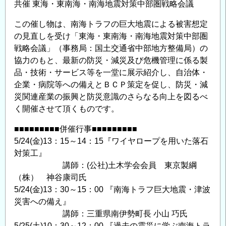
共催 東海・東南海・南海地震対策中部圏戦略会議
今
この催し物は、南海トラフの巨大地震による被害想定
後
の見直しを受け「東海・東南海・南海地震対策中部圏
の
戦略会議」（事務局：国土交通省中部地方整備局）の
展
協力のもと、最新の防災・減災及び危機管理に係る製
望」
品・技術・サービス等を一堂に展示紹介し、自治体・
の
企業・病院等への備えとＢＣＰ策定を促し、防災・減
ご
災関連産業の振興と防災意識のさらなる向上を図るべ
案
く開催させて頂くものです。
内
の
■■■■■■■■■併催行事■■■■■■■■■
5/24(金)13：15～14：15『ワイヤロープを用いた落石
対策工』
講師：(公社)土木学会会員 東京製綱
（株） 神谷康司氏
5/24(金)13：30～15：00 『南海トラフ巨大地震・津波
災害への備え』
講師：三重県南伊勢町長 小山 巧氏
5/25(土)10：30～12：00 『過去の震災に学ぶ南海トラ