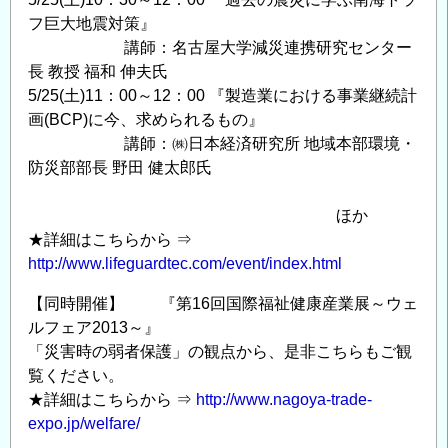
フ巨大地震対策』
講師：名古屋大学減災連携研究センター
長 教授 福和 伸夫氏
5/25(土)11：00～12：00 『製造業における事業継続計
画(BCP)に今、求められるもの』
講師：㈱日本経済研究所 地域本部環境・
防災部部長 野田 健太郎氏
ほか
★詳細はこちらから ⇒
http://www.lifeguardtec.com/event/index.html
【同時開催】 『第16回国際福祉健康産業展～ウェ
ルフェア2013～』
「災害時の弱者保護」の観点から、是非こちらもご観
覧ください。
★詳細はこちらから ⇒
http://www.nagoya-trade-
expo.jp/welfare/