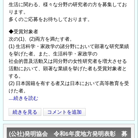
生活に関わる、様々な分野の研究者の方を募集してお
賞
ります。
（マ
多くのご応募をお待ちしております。
リ
ア・
◆受賞対象者
ス
次の(1)、(2)両方を満たす者。
ク
(1) 生活科学・家政学の諸分野において顕著な研究業績
ウ
を挙げた者。また、生活科学・家政学の
ォ
社会的普及活動又は同分野の女性研究者を増大させる
ド
活動において、顕著な業績を挙げた者も受賞対象者と
フ
する。
ス
(2) 日本国籍を有する者又は日本において高等教育を受
カ
けた者。
＝
....続きを読む
キ
お
続きを見る
コメントを追加
ュ
Opens in
Opens
茶
リ
の
ー
(公社)発明協会 令和6年度地方発明表彰 募
水
賞）