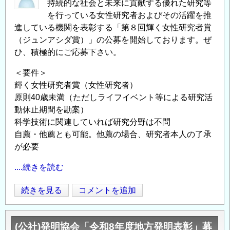
持続的な社会と未来に貢献する優れた研究等
を行っている女性研究者およびその活躍を推
進している機関を表彰する「第８回輝く女性研究者賞
（ジュンアシダ賞）」の公募を開始しております。ぜ
ひ、積極的にご応募下さい。
＜要件＞
輝く女性研究者賞（女性研究者）
原則40歳未満（ただしライフイベント等による研究活
動休止期間を勘案）
科学技術に関連していれば研究分野は不問
自薦・他薦とも可能。他薦の場合、研究者本人の了承
が必要
....続きを読む
第
続きを見る
コメントを追加
Opens in
Opens
８
回
(公社)発明協会「令和8年度地方発明表彰」募
輝