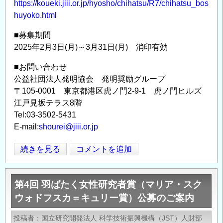
https://koueki.jiii.or.jp/hyosho/chihatsu/R7/chihatsu_bos
huyoko.html
■募集期間
2025年2月3日(月)～3月31日(月) 消印有効
■お問い合わせ
公益社団法人発明協会 発明奨励グループ
〒105-0001 東京都港区虎ノ門2-9-1 虎ノ門ヒルズ
江戸見坂テラス8階
Tel:03-3502-5431
E-mail:
shourei@jiii.or.jp
(公
続きを見る
コメントを追加
Opens in
Opens
社)
発
第4回 羽ばたく女性研究者賞（マリア・スク
明
ウォドフスカ＝キュリー賞）公募のご案内
協
会
投稿者
国立研究開発法人 科学技術振興機構（JST）人財部