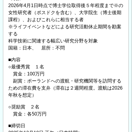
表
2026年4月1日時点で博士学位取得後５年程度まで※の
彰」
女性研究者（ポスドクを含む）、大学院生（博士後期
募
課程）、およびこれらに相当する者
集
※ライフイベントなどによる研究活動休止期間を勘案
の
する
お
科学技術に関連する幅広い研究分野を対象
知
国籍：日本、 居所：不問
ら
■内容
せ
○最優秀賞 １名
の
賞金：100万円
副賞：ポーランドへの渡航・研究機関等を訪問する
ための滞在費を支弁（滞在は２週間程度。渡航は2026
年秋を想定）
○奨励賞 ２名
賞金：各50万円
■締切日