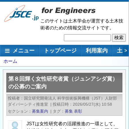
メ
イ
ン
このサイトは土木学会が運営する土木技
コ
術者のための情報交流サイトです。
ン
検
テ
索
ン
メインナビゲーション
メニュー
トップページ
利用案内
土木
>
ツ
に
パ
ホーム
移
ン
動
く
第８回輝く女性研究者賞（ジュンアシダ賞）
ず
の公募のご案内
投稿者
国立研究開発法人 科学技術振興機構（JST）人財部
ダイバーシティ推進室
|
投稿日時
2026/05/27(水) 10:58
セクション
募集案内
|
タグ
募集
表彰
JSTは女性研究者の活躍推進の一環として、