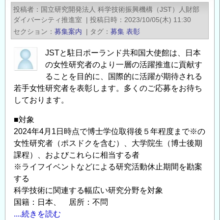
会
投稿者
国立研究開発法人 科学技術振興機構（JST）人財部
令
ダイバーシティ推進室
|
投稿日時
2023/10/05(木) 11:30
和
セクション
募集案内
|
タグ
募集
表彰
6
年
JSTと駐日ポーランド共和国大使館は、日本
度
の女性研究者のより一層の活躍推進に貢献す
地
ることを目的に、国際的に活躍が期待される
若手女性研究者を表彰します。多くのご応募をお待ち
方
しております。
発
明
■対象
表
2024年4月1日時点で博士学位取得後５年程度まで※の
彰
女性研究者（ポスドクを含む）、大学院生（博士後期
募
課程）、およびこれらに相当する者
集
※ライフイベントなどによる研究活動休止期間を勘案
の
する
ご
科学技術に関連する幅広い研究分野を対象
案
国籍：日本、 居所：不問
内
....続きを読む