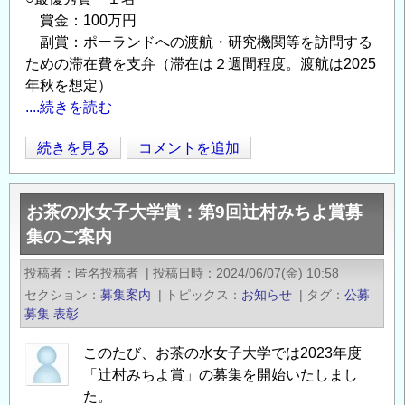
の
賞金：100万円
副賞：ポーランドへの渡航・研究機関等を訪問する
ための滞在費を支弁（滞在は２週間程度。渡航は2025
年秋を想定）
....続きを読む
第
続きを見る
コメントを追加
Opens in
Opens
4
回
お茶の水女子大学賞：第9回辻村みちよ賞募
羽
集のご案内
ば
た
投稿者
匿名投稿者
|
投稿日時
2024/06/07(金) 10:58
く
セクション
募集案内
|
トピックス
お知らせ
|
タグ
公募
女
募集
表彰
性
研
このたび、お茶の水女子大学では2023年度
究
「辻村みちよ賞」の募集を開始いたしまし
者
た。