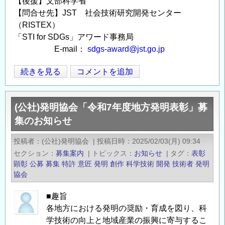
【後援】文部科学省
【問合せ先】JST 社会技術研究開発センター
（RISTEX）
「STI for SDGs」アワード事務局
E-mail：
sdgs-award@jst.go.jp
2025
続きを見る
コメントを追加
Opens in
Opens
年
度
(公社)発明協会「令和7年度地方発明表彰」募
「STI
集のお知らせ
for
SDGs」
投稿者
(公社)発明協会
|
投稿日時
2025/02/03(月) 09:34
ア
セクション
募集案内
|
トピックス
お知らせ
|
タグ
表彰
ワ
顕彰
公募
募集
特許
意匠
発明
創作
科学技術
開発
技術者
発明
ー
協会
ド
■趣旨
募
各地方における発明の奨励・育成を図り、科
集
学技術の向上と地域産業の振興に寄与するこ
の