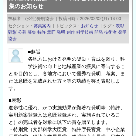
集のお知らせ
く
女
投稿者
(公社)発明協会
|
投稿日時
2026/02/02(月) 14:00
性
セクション
募集案内
|
トピックス
お知らせ
|
タグ
表彰
研
顕彰
公募
募集
特許
意匠
発明
創作
科学技術
開発
技術者
発明
究
協会
者
■趣旨
賞
各地方における発明の奨励・育成を図り、科
（ジ
学技術の向上と地域産業の振興に寄与するこ
ュ
とを目的とし、各地方において優秀な発明、考案、ま
ン
たは意匠を完成された方々等の功績を称え表彰しま
ア
す。
シ
ダ
■表彰
賞）
進歩性に優れ、かつ実施効果が顕著な発明等（特許、
の
実用新案登録又は意匠登録され、実施されているこ
公
と）の完成者を対象に以下の賞を贈呈します。
募
・特別賞（文部科学大臣賞、特許庁長官賞、中小企業
の