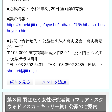
案
■応募締切： 令和6年3月29日(金) 消印有効
内
の
■詳細情報：
https://koueki.jiii.or.jp/hyosho/chihatsu/R6/chihatsu_bos
huyoko.html
■お問い合わせ先： 公益社団法人発明協会 発明奨励
グループ
〒105-0001 東京都港区虎ノ門2-9-1 虎ノ門ヒルズ江
戸見坂テラス8階
TEL：03-3502-5431 FAX：03-3502-3485 E-Mail：
shourei@jiii.or.jp
(公
続きを見る
コメントを追加
Opens in
Opens
社)
発
第３回 羽ばたく女性研究者賞（マリア・スク
明
ウォドフスカ＝キュリー賞）公募のご案内
協