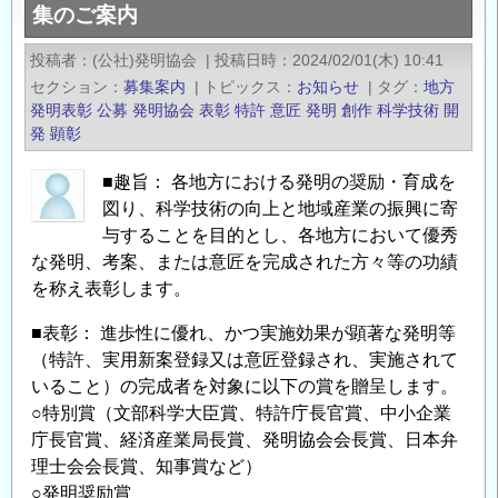
集のご案内
女
公
子
募
投稿者
(公社)発明協会
|
投稿日時
2024/02/01(木) 10:41
大
の
セクション
募集案内
|
トピックス
お知らせ
|
タグ
地方
学
ご
発明表彰
公募
発明協会
表彰
特許
意匠
発明
創作
科学技術
開
賞：
案
発
顕彰
第
内
■趣旨： 各地方における発明の奨励・育成を
9
の
図り、科学技術の向上と地域産業の振興に寄
回
与することを目的とし、各地方において優秀
辻
な発明、考案、または意匠を完成された方々等の功績
村
を称え表彰します。
み
ち
■表彰： 進歩性に優れ、かつ実施効果が顕著な発明等
よ
（特許、実用新案登録又は意匠登録され、実施されて
賞
いること）の完成者を対象に以下の賞を贈呈します。
募
○特別賞（文部科学大臣賞、特許庁長官賞、中小企業
集
庁長官賞、経済産業局長賞、発明協会会長賞、日本弁
の
理士会会長賞、知事賞など）
ご
○発明奨励賞