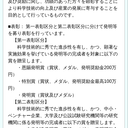
及び奨励に関し、功績のあった方々を顕彰することに
ス
より科学技術の向上及び産業の発展に寄与することを
ク
目的として行っているものです。
ウ
■表彰： 第一表彰区分と第二表彰区分に分けて発明等
ォ
を募り表彰を行っています。
ド
【第一表彰区分】
フ
科学技術的に秀でた進歩性を有し、かつ、顕著な
ス
実施効果を挙げている発明等の完成者を対象に以下の
カ
賞を贈呈します。
＝
・恩賜発明賞（賞状、メダル、発明奨励金200万
キ
円）
ュ
・特別賞（賞状、メダル、発明奨励金最高100万
リ
円）
ー
・発明賞（賞状及びメダル）
賞）
【第二表彰区分】
公
科学技術的に秀でた進歩性を有し、かつ、中小・
募
ベンチャー企業、大学及び公設試験研究機関等の研究
の
機関に係る発明等の完成者に以下の賞を贈呈します。