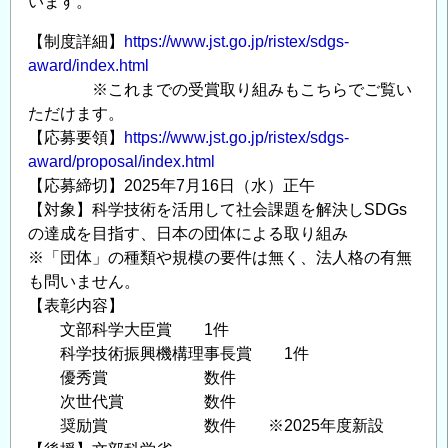
います。
【制度詳細】
https://www.jst.go.jp/ristex/sdgs-
award/index.html
※これまでの受賞取り組みもこちらでご覧い
ただけます。
【応募要領】
https://www.jst.go.jp/ristex/sdgs-
award/proposal/index.html
【応募締切】2025年7月16日（水）正午
【対象】科学技術を活用して社会課題を解決しSDGs
の達成を目指す、日本の団体による取り組み
※「団体」の種類や規模の要件は無く、法人格の有無
も問いません。
【表彰内容】
文部科学大臣賞 1件
科学技術振興機構理事長賞 1件
優秀賞 数件
次世代賞 数件
奨励賞 数件 ※2025年度新設