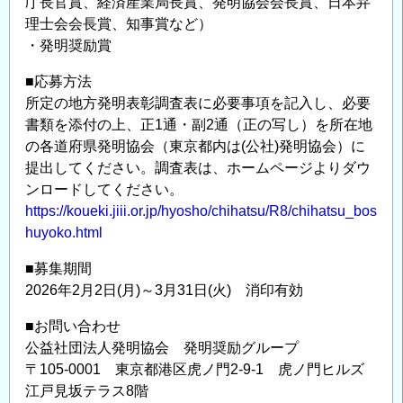
庁長官賞、経済産業局長賞、発明協会会長賞、日本弁
ご
理士会会長賞、知事賞など）
案
・発明奨励賞
内
■応募方法
の
所定の地方発明表彰調査表に必要事項を記入し、必要
書類を添付の上、正1通・副2通（正の写し）を所在地
の各道府県発明協会（東京都内は(公社)発明協会）に
提出してください。調査表は、ホームページよりダウ
ンロードしてください。
https://koueki.jiii.or.jp/hyosho/chihatsu/R8/chihatsu_bos
huyoko.html
■募集期間
2026年2月2日(月)～3月31日(火) 消印有効
■お問い合わせ
公益社団法人発明協会 発明奨励グループ
〒105-0001 東京都港区虎ノ門2-9-1 虎ノ門ヒルズ
江戸見坂テラス8階