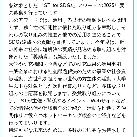
を対象とした 「STI for SDGs」アワード の2025年度
発
の募集を行っています。
明
このアワードでは、活用する技術の種類やレベルは問
表
わず、独自性や展開性に優れた取り組みを表彰し、そ
彰
れらの取り組みの推進と他での活用を進めることで
募
SDGs達成への貢献を目指しています。今年度は、近
集
い将来に社会課題解決の実績が見込める取り組みを対
の
象とした「奨励賞」も新設いたしました。
ご
大学や研究機関・企業などでの研究成果の活用事例、
案
一般企業における社会課題解決のための事業や社会貢
内
献活動、次世代を担う若い世代の方主体の活動（大学
の
生以下を対象とした次世代賞あり）など、多様な取り
組みのご応募を歓迎します。受賞取り組みについて
は、JSTが主催・関係するイベント、Webサイトなど
での情報発信や登壇機会のご紹介、活動を推進する仲
間作りに役立つネットワーキング機会のご紹介などを
行ってまいります。
持続可能な未来のために、多数のご応募をお待ちして