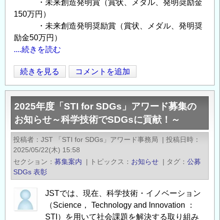
ご
・未来創造発明賞（賞状、メダル、発明奨励金
案
150万円）
内
・未来創造発明奨励賞（賞状、メダル、発明奨
の
励金50万円）
....続きを読む
（公
続きを見る
コメントを追加
Opens in
Opens
社）
発
2025年度「STI for SDGs」アワード募集の
明
お知らせ～科学技術でSDGsに貢献！～
協
会
投稿者
JST 「STI for SDGs」アワード事務局
|
投稿日時
令
2025/05/22(木) 15:58
和
セクション
募集案内
|
トピックス
お知らせ
|
タグ
公募
8
SDGs
表彰
年
JSTでは、現在、科学技術・イノベーション
度
（Science， Technology and Innovation ：
全
STI）を用いて社会課題を解決する取り組み
国