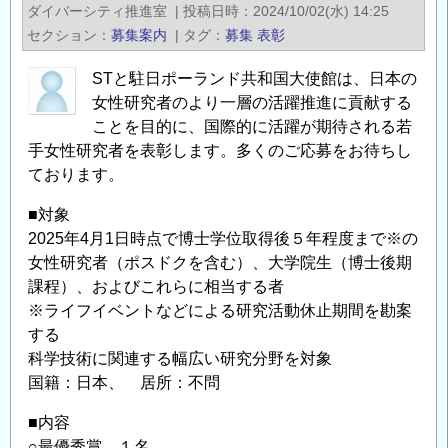
「令
ダイバーシティ推進室
|
投稿日時
2024/10/02(水) 14:25
和
セクション
募集案内
|
タグ
募集
表彰
7
年
STと駐日ポーランド共和国大使館は、日本の
度
女性研究者のより一層の活躍推進に貢献する
地
ことを目的に、国際的に活躍が期待される若
手女性研究者を表彰します。多くのご応募をお待ちし
方
ております。
発
明
■対象
表
2025年4月1日時点で博士学位取得後５年程度まで※の
彰」
女性研究者（ポスドクを含む）、大学院生（博士後期
募
課程）、およびこれらに相当する者
集
※ライフイベントなどによる研究活動休止期間を勘案
の
する
お
科学技術に関連する幅広い研究分野を対象
知
国籍：日本、 居所：不問
ら
■内容
せ
○最優秀賞 １名