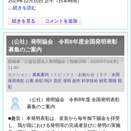
2025年12月10日 正午（日本時間）
....続きを読む
第
続きを見る
コメントを追加
Opens in
Opens
5
回
（公社）発明協会 令和8年度全国発明表彰
羽
募集のご案内
ば
た
投稿者
公益社団法人発明協会
|
投稿日時
2025/07/10(木)
く
11:40
女
セクション
募集案内
|
トピックス
お知らせ
|
タグ
全国
性
発明表彰
公募
表彰
特許
意匠
発明
創作
科学技術
研究
開発
顕
研
彰
究
（公社）発明協会 令和8年度 全国発明表彰
者
募集のご案内
賞
（マ
■趣旨： 本発明表彰は、皇室から毎年御下賜金を拝受
リ
し、我が国における発明等の完成者並びに発明の実施
ア・