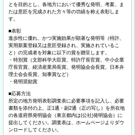
とを目的とし、各地方において優秀な発明、考案、ま
お
たは意匠を完成された方々等の功績を称え表彰しま
知
す。
ら
せ
■表彰
～
進歩性に優れ、かつ実施効果が顕著な発明等（特許、
科
実用新案登録又は意匠登録され、実施されているこ
学
と）の完成者を対象に以下の賞を贈呈します。
技
・特別賞（文部科学大臣賞、特許庁長官賞、中小企業
術
庁長官賞、経済産業局長賞、発明協会会長賞、日本弁
で
理士会会長賞、知事賞など）
SDGs
・発明奨励賞
に
■応募方法
貢
所定の地方発明表彰調査表に必要事項を記入し、必要
献！
書類を添付の上、正1通・副2通（正の写し）を所在地
～
の各道府県発明協会（東京都内は(公社)発明協会）に
の
提出してください。調査表は、ホームページよりダウ
ンロードしてください。