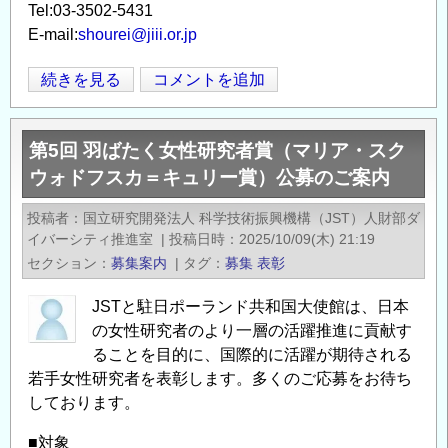
Tel:03-3502-5431
E-mail:
shourei@jiii.or.jp
(公
続きを見る
コメントを追加
Opens in
Opens
社)
発
第5回 羽ばたく女性研究者賞（マリア・スク
明
ウォドフスカ＝キュリー賞）公募のご案内
協
会
投稿者
国立研究開発法人 科学技術振興機構（JST）人財部ダ
「令
イバーシティ推進室
|
投稿日時
2025/10/09(木) 21:19
和
セクション
募集案内
|
タグ
募集
表彰
8
年
JSTと駐日ポーランド共和国大使館は、日本
度
の女性研究者のより一層の活躍推進に貢献す
地
ることを目的に、国際的に活躍が期待される
若手女性研究者を表彰します。多くのご応募をお待ち
方
しております。
発
明
■対象