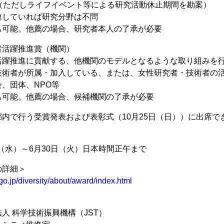
満（ただしライフイベント等による研究活動休止期間を勘案）
連していれば研究分野は不問
も可能。他薦の場合、研究者本人の了承が必要
者活躍推進賞（機関）
活躍推進に貢献する、他機関のモデルとなるような取り組みを
技術者が所属・加入している、または、女性研究者・技術者の
、団体、NPO等
も可能。他薦の場合、候補機関の了承が必要
内で行う受賞発表および表彰式（10月25日（日））に出席で
1日（水）～6月30日（火）日本時間正午まで
の詳細＞
.go.jp/diversity/about/award/index.html
人 科学技術振興機構（JST）