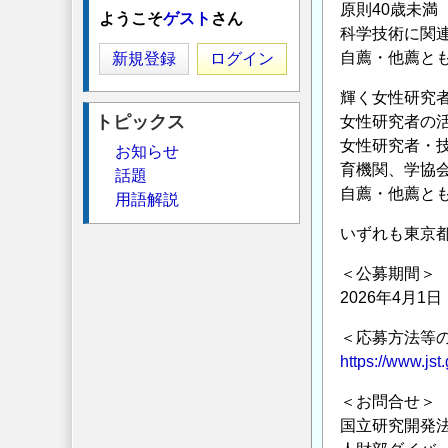
原則40歳未
ようこそ
ゲスト
さん
科学技術に関
自薦・他薦と
新規登録
ログイン
輝く女性研究
トピックス
女性研究者の
女性研究者・
お知らせ
育機関、学協会
話題
自薦・他薦と
用語解説
いずれも東京都
＜公募期間＞
2026年4月
＜応募方法等
https://www.jst
＜お問合せ＞
国立研究開発法