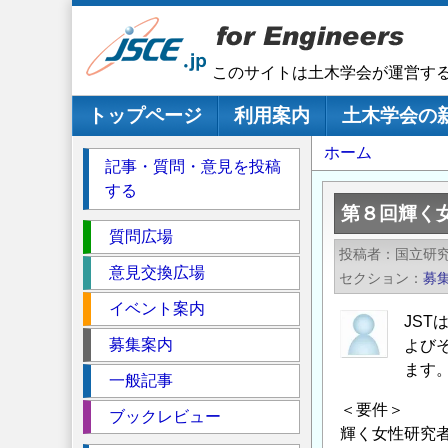
メ
イ
ン
このサイトは土木学会が運営す
コ
ン
メインナビゲーション
トップページ
利用案内
土木学会の
テ
パ
ホーム
ン
記事・質問・意見を投稿
ツ
ン
する
に
く
第８回輝く
移
セ
ず
質問広場
動
投稿者
国立研究
ク
意見交換広場
セクション
募
シ
イベント案内
ョ
JS
ン
募集案内
よび
ます
一般記事
＜要件＞
ブックレビュー
輝く女性研究