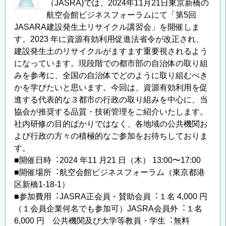
（JASRA)では、2024年11月21日東京新橋の
航空会館ビジネスフォーラムにて「第5回
JASARA建設発生土リサイクル講習会」を開催しま
す。2023 年に資源有効利⽤促進法省令が改正され、
建設発生土のリサイクルがますます重要視されるよう
になっています。現段階での都市部の自治体の取り組
みを参考に、全国の自治体でどのように取り組むべき
かを学びたいと思います。今回は、資源有効利⽤を促
進する代表的な３都市の⾏政の取り組みを中⼼に、当
協会が推奨する品質・技術管理をご紹介いたします。
社内研修の目的ばかりではなく、各地域の公共機関お
よび⾏政の⽅々の積極的なご参加をお待ちしておりま
す。
■開催⽇時︓2024 年11 月21 ⽇（木） 13:00〜17:00
■開催場所︓航空会館ビジネスフォーラム（東京都港
区新橋1-18-1）
■参加費⽤︓JASRA正会員・賛助会員︓１名 4,000 円
（１会員企業何名でも参加可）JASRA会員外︓１名
6,000 円 公共機関及び大学等教員・学生︓無料