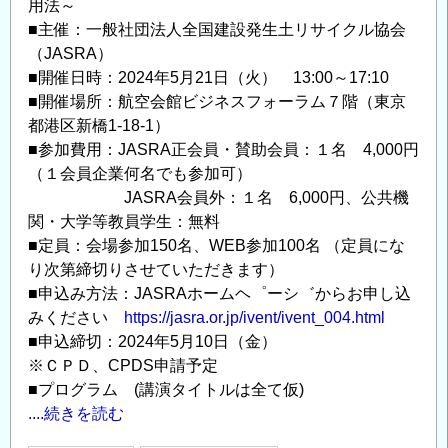
用法～
イ
■主催：一般社団法人全国建設発生土リサイクル協会
ク
（JASRA）
ル
■開催日時：2024年5月21日（火） 13:00～17:10
講
■開催場所：航空会館ビジネスフォーラム７階（東京
習
都港区新橋1-18-1）
会
■参加費用：JASRA正会員・賛助会員：１名 4,000円
開
（１会員企業何名でも参加可）
催
JASRA会員外：１名 6,000円、公共機
案
関・大学等教員学生：無料
内
■定員：会場参加150名、WEB参加100名 （定員にな
の
り次第締切りさせていただきます）
■申込み方法：JASRAホームヘ゜ーシ゛からお申し込
みください
https://jasra.or.jp/ivent/ivent_004.html
■申込締切：2024年5月10日（金）
※ＣＰＤ、CPDS申請予定
■プログラム (講演タイトルは全て仮)
....続きを読む