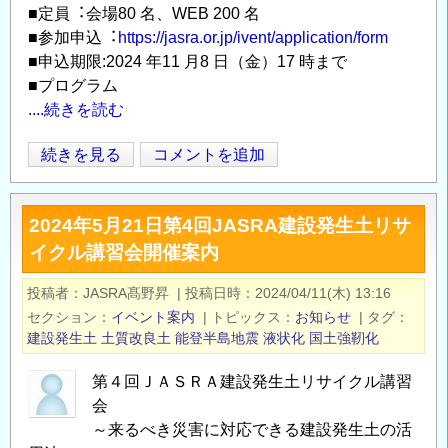
■定員︓会場80 名、WEB 200 名
■参加申込︓
https://jasra.or.jp/ivent/application/form
■申込期限:2024 年11 月8 ⽇（⾦）17 時まで
■プログラム
....続きを読む
2024/11/21
続きを見る
コメントを追加
Opens in
Opens
第
5
2024年5月21日第4回JASRA建設発生土リサ
回
イクル講習会開催案内
JASRA
建
投稿者
JASRA髙野昇
|
投稿日時
2024/04/11(木) 13:16
設
セクション
イベント案内
|
トピックス
お知らせ
|
タグ
発
建設発生土
土質改良土
能登半島地震
液状化
国土強靭化
生
土
第４回ＪＡＳＲＡ建設発生土リサイクル講習
リ
会
サ
～来るべき災害に対応できる建設発生土の活