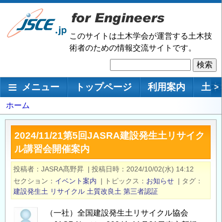
メ
イ
ン
このサイトは土木学会が運営する土木技
コ
術者のための情報交流サイトです。
ン
検
テ
索
ン
メインナビゲーション
メニュー
トップページ
利用案内
土木
>
ツ
に
パ
ホーム
移
ン
動
く
2024/11/21第5回JASRA建設発生土リサイク
ず
ル講習会開催案内
投稿者
JASRA髙野昇
|
投稿日時
2024/10/02(水) 14:12
セクション
イベント案内
|
トピックス
お知らせ
|
タグ
建設発生土
リサイクル
土質改良土
第三者認証
（一社）全国建設発生土リサイクル協会