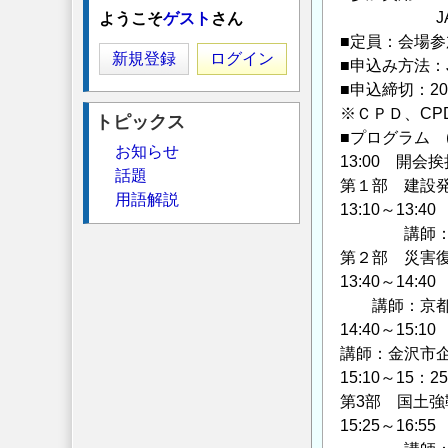
JASRA会
ようこそ
ゲスト
さん
■定員：会場参
新規登録
ログイン
■申込み方法：
■申込締切：20
※ＣＰＤ、CP
トピックス
■プログラム 
お知らせ
13:00 開会挨
話題
第１部 建設
用語解説
13:10～13
講師：国土交
第２部 災害
13:40～1
講師：京都大
14:40～1
講師：金沢市
15:10～15：
第3部 国土強
15:25～16