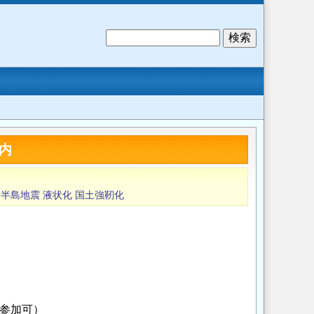
検
索
案内
登半島地震
液状化
国土強靭化
も参加可）