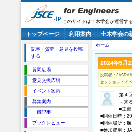
メ
イ
ン
このサイトは土木学会が運営す
コ
ン
メインナビゲーション
トップページ
利用案内
土木学会の
テ
パ
ホーム
ン
記事・質問・意見を投稿
ツ
ン
する
に
く
2024年5
移
セ
ず
質問広場
動
投稿者
JASR
ク
意見交換広場
セクション
イ
シ
イベント案内
ョ
第４
ン
募集案内
～来
■主
一般記事
■開催日時：202
ブックレビュー
■開催場所：航
■参加費用：J