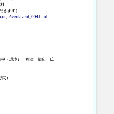
料
ただきます）
ra.or.jp/ivent/ivent_004.html
報・環境） 祢津 知広 氏
顧問）