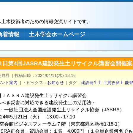
る土木技術者のための情報交流サイトです。
新着情報
土木学会ホームページ
月21日第4回JASRA建設発生土リサイクル講習会開催
A髙野昇
|
投稿日時
2024/04/11(木) 13:16
ベント案内
|
トピックス
お知らせ
|
タグ
建設発生土
土質改良土
能
回ＪＡＳＲＡ建設発生土リサイクル講習会
るべき災害に対応できる建設発生土の活用法～
催：一般社団法人全国建設発生土リサイクル協会（JASRA）
4年5月21日（火） 13:00～17:10
空会館ビジネスフォーラム７階（東京都港区新橋1-18-1）
ASRA正会員・賛助会員：１名 4,000円 （１会員企業何名で