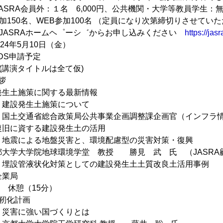
員外：１名 6,000円、公共機関・大学等教員学生：無
加150名、WEB参加100名 （定員になり次第締切りさせてい
JASRAホームヘ゜ーシ゛からお申し込みください
https://jas
24年5月10日（金）
DS申請予定
(講演タイトルは全て仮)
拶
発生土施策に関する最新情報
:40 建設発生土施策について
通省総合政策局公共事業企画調整課企画官（インフラ情
復旧に資する建設発生土の活用
4:40 地震による地盤災害と、環境配慮型の災害対策・復興
学大学院地球環境学堂 教授 勝見 武 氏 （JASRA
5:10 埋設管液状化対策としての建設発生土土質改良土活用事例
企業局
25 休憩（15分）
靭化計画
:55 災害に強い国づくりとは