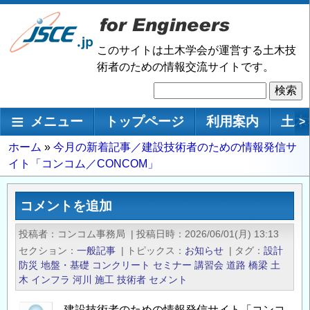
メ
イ
ン
このサイトは土木学会が運営する土木技
コ
術者のための情報交流サイトです。
ン
検
テ
索
ン
メインナビゲーション
メニュー
トップページ
利用案内
土木
>
ツ
に
パ
ホーム
今月の新着記事／建設技術者のための情報発信サ
移
イト「コンコム／CONCOM」
ン
動
く
ず
コメントを追加
投稿者
コンコム事務局
|
投稿日時
2026/06/01(月) 13:13
セクション
一般記事
|
トピックス
お知らせ
|
タグ
設計
防災
地盤・基礎
コンクリート
セミナー
講習会
道路
橋梁
土
木
インフラ
河川
施工
技術者
セメント
建設技術者のための情報発信サイト「コンコ