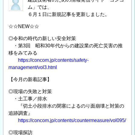
ム」では、
６月１日に新規記事を更新しました。
☆☆NEW☆☆
◎令和の時代の新しい安全対策
・第3回 昭和30年代からの建設業の死亡災害の推
移をみてみる
https://concom.jp/contents/safety-
management/vol3.html
【今月の新着記事】
◎現場の失敗と対策
・土工事／排水
『切土小段排水の閉塞によるのり面崩壊と対策の
追跡調査』
https://concom.jp/contents/countermeasure/vol095/
◎現場探訪