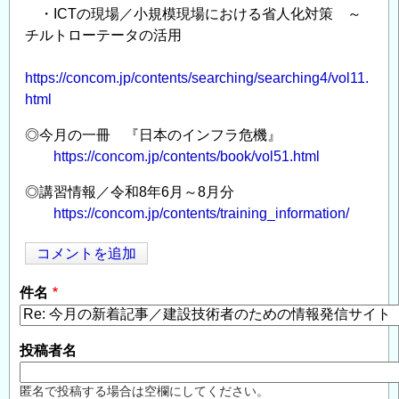
・ICTの現場／小規模現場における省人化対策 ～
チルトローテータの活用
https://concom.jp/contents/searching/searching4/vol11.
html
◎今月の一冊 『日本のインフラ危機』
https://concom.jp/contents/book/vol51.html
◎講習情報／令和8年6月～8月分
https://concom.jp/contents/training_information/
コメントを追加
Opens in
Opens
件名
投稿者名
匿名で投稿する場合は空欄にしてください。